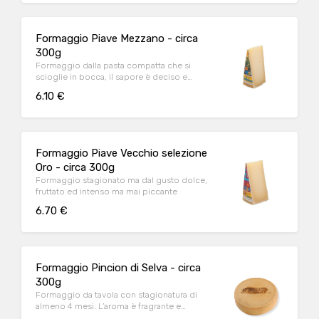
Formaggio Piave Mezzano - circa
300g
Formaggio dalla pasta compatta che si
scioglie in bocca, il sapore è deciso e
rilascia note gradevoli che richiamano il latte
6.10 €
e lo yogurt. Perfetto come piatto unico, a
cubetti all’interno insalate, per aperitivi super
gustosi o anche grattugiato per dare una
spinta di sapore ad ogni portata.
Formaggio Piave Vecchio selezione
Oro - circa 300g
Formaggio stagionato ma dal gusto dolce,
fruttato ed intenso ma mai piccante
6.70 €
Formaggio Pincion di Selva - circa
300g
Formaggio da tavola con stagionatura di
almeno 4 mesi. L’aroma è fragrante e
caratteristico, il gusto è gradevole, intenso