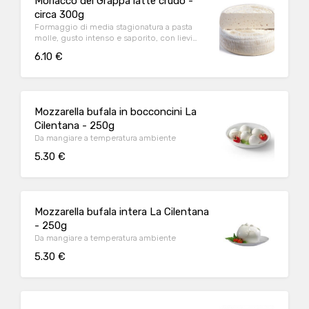
Morlacco del Grappa latte crudo -
circa 300g
Formaggio di media stagionatura a pasta
molle, gusto intenso e saporito, con lievi
sfumature aromatiche
6.10 €
Mozzarella bufala in bocconcini La
Cilentana - 250g
Da mangiare a temperatura ambiente
5.30 €
Mozzarella bufala intera La Cilentana
- 250g
Da mangiare a temperatura ambiente
5.30 €