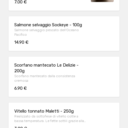
7.00 €
Salmone selvaggio Sockeye - 100g
Salmone selvaggio pescato dell'Oceano
Pacifico
14.90 €
Scorfano mantecato Le Delizie -
200g
Scorfano mantecato dalla consistenza
cremosa
6.90 €
Vitello tonnato Maletti - 250g
Realizzato da sottofese di vitello cotte a
bassa temperatura. Le fette sottili grazie alla
lenta cottura rimangono morbide, disposte