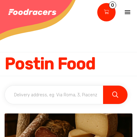
0
Postin Food