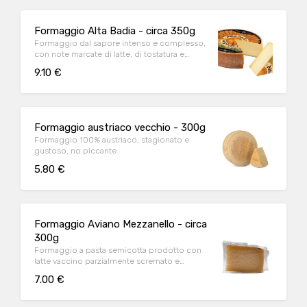
Formaggio Alta Badia - circa 350g
Formaggio dal sapore intenso e complesso,
con note marcate di latte, di tostatura e
qualche aggiunta di nota di patate. Senza
9.10 €
lattosio.
Formaggio austriaco vecchio - 300g
Formaggio 100% austriaco, stagionato e
gustoso, no piccante
5.80 €
Formaggio Aviano Mezzanello - circa
300g
Formaggio a pasta semicotta prodotto con
latte vaccino parzialmente scremato e
pastorizzato, stagionato almeno 3 mesi, dal
7.00 €
sapore dolce ma deciso, leggermente
piccante. Ottimo come formaggio da tavola
abbinato a verdure cotte o crude, ideale per