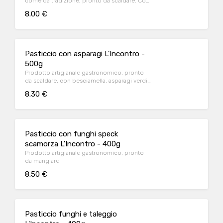
come da tradizione, pronto da scaldare. Con
besciamella, ragu di carne di manzo,
8.00 €
formaggio grattugiato.
Pasticcio con asparagi L'Incontro -
500g
Prodotto artigianale gastronomico, pronto
da scaldare, con besciamella, asparagi verdi,
formaggio, porro, spezie
8.30 €
Pasticcio con funghi speck
scamorza L'Incontro - 400g
Prodotto artigianale gastronomico, pronto
da mangiare
8.50 €
Pasticcio funghi e taleggio