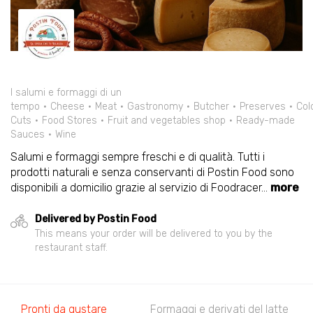
I salumi e formaggi di un
tempo
Cheese
Meat
Gastronomy
Butcher
Preserves
Col
Cuts
Food Stores
Fruit and vegetables shop
Ready-made
Sauces
Wine
Salumi e formaggi sempre freschi e di qualità. Tutti i
prodotti naturali e senza conservanti di Postin Food sono
disponibili a domicilio grazie al servizio di Foodracer
...
more
Delivered by Postin Food
This means your order will be delivered to you by the
restaurant staff.
Pronti da gustare
Formaggi e derivati del latte