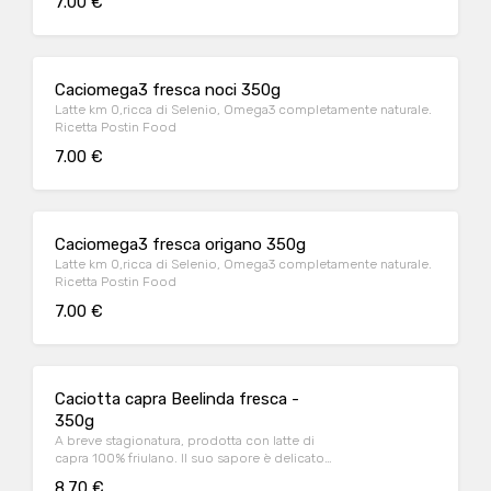
7.00 €
Caciomega3 fresca noci 350g
Latte km 0,ricca di Selenio, Omega3 completamente naturale.
Ricetta Postin Food
7.00 €
Caciomega3 fresca origano 350g
Latte km 0,ricca di Selenio, Omega3 completamente naturale.
Ricetta Postin Food
7.00 €
Caciotta capra Beelinda fresca -
350g
A breve stagionatura, prodotta con latte di
capra 100% friulano. Il suo sapore è delicato,
dolce, con note lattiche che ricordano lo
8.70 €