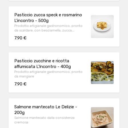
Pasticcio zucca speck e rosmarino
L'incontro - 500g
Prodotto artigianale gastronomico, pronto
da scaldare, con besciamella, zucca,
formaggio, cipolla, speck.
7.90 €
Pasticcio zucchine e ricotta
affumicata L'Incontro - 400g
Prodotto artigianale gastronomico, pronto
da mangiare
7.90 €
Salmone mantecato Le Delizie -
200g
Salmone mantecato dalla consistenza
cremosa