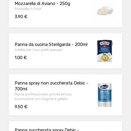
Mozzarella di Aviano - 250g
Prodotta in Friuli
3.90 €
Panna da cucina Sterilgarda - 200ml
Adatta per i tuo piatti speciali
1.00 €
Panna spray non zuccherata Debic -
700ml
Panna professionale, pronta all'uso,
buonissima con fragole e gelato
9.50 €
Panna zuccherata spray Debic -