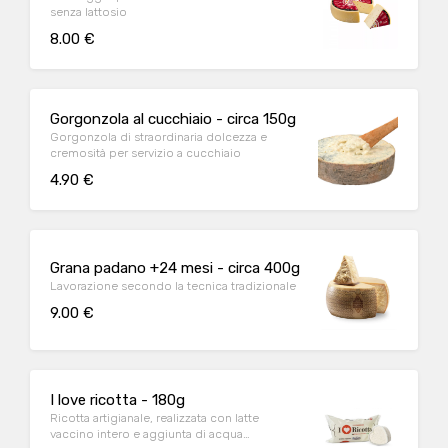
senza lattosio
8.00 €
Gorgonzola al cucchiaio - circa 150g
Gorgonzola di straordinaria dolcezza e
cremosità per servizio a cucchiaio
4.90 €
Grana padano +24 mesi - circa 400g
Lavorazione secondo la tecnica tradizionale
9.00 €
I love ricotta - 180g
Ricotta artigianale, realizzata con latte
vaccino intero e aggiunta di acqua