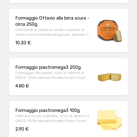
contiene galattosio.
Formaggio Ottavio alla birra scura -
circa 250g
Croccante al palato la crosta ricoperta di
malto e birra ambrata artigianale, delicato il
cuore dove il latte si fonde con i sentori di
10.30 €
frutta secca e marzapane della birra e del
caglio vegetale. Ottimo con funghi porcini in
primi piatti o con melanzane affumicate.
Formaggio piastromega3 200g
Formaggio da piastra, ricco di selenio e
OMG3, 100% naturale Ricetta Postin Food
4.80 €
Formaggio piastromega3 100g
Fettine a modo sottiletta, ricco di selenio e
OMG3, 100% naturale Ricetta Postin Food
2.90 €