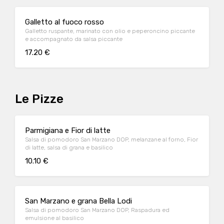
Galletto al fuoco rosso
Galletto ruspante, marinato con olio e peperoncino piccante
e accompagnato da salsa piccante
17.20 €
Le Pizze
Parmigiana e Fior di latte
Salsa di pomodoro San Marzano DOP, melanzane al forno, Fior
di latte, salsa di grana e basilico
10.10 €
San Marzano e grana Bella Lodi
Salsa di pomodoro San Marzano DOP, Raspadura ed
emulsione al basilico