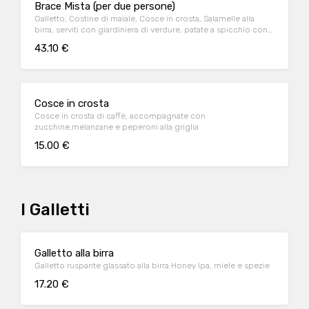
Brace Mista (per due persone)
Galletto, Costine di maiale, Cosce in crosta, Salamelle alla
birra, serviti con giardiniera di verdure, patate a spicchio con
buccia, sale di Trapani e maionese alla birra
43.10 €
Cosce in crosta
Cosce in crosta di caffè, accompagnate con
zucchine,melanzane e peperoni alla griglia
15.00 €
I Galletti
Galletto alla birra
Galletto ruspante glassato alla birra Honey Ipa, miele e spezie
17.20 €