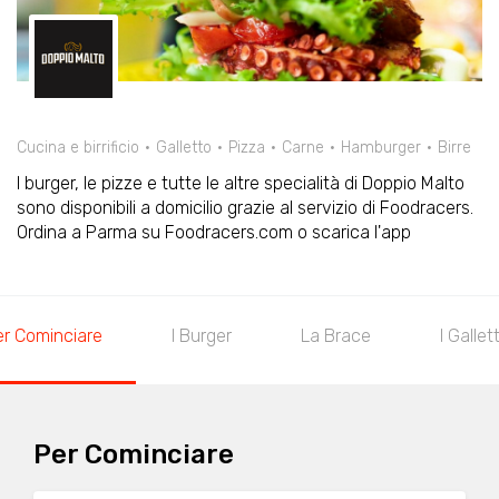
Cucina e birrificio
Galletto
Pizza
Carne
Hamburger
Birre
I burger, le pizze e tutte le altre specialità di Doppio Malto
sono disponibili a domicilio grazie al servizio di Foodracers.
Ordina a Parma su Foodracers.com o scarica l'app
er Cominciare
I Burger
La Brace
I Gallett
Per Cominciare