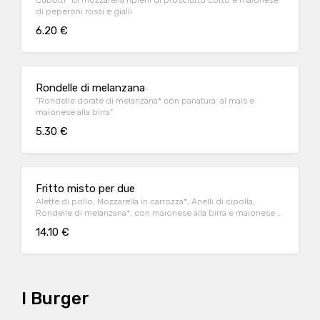
Cubotti* di mozzarella ripieni di prosciutto cotto e maionese
di peperoni rossi e gialli
6.20 €
Rondelle di melanzana
"Rondelle dorate di melanzana* con panatura al mais e
maionese alla birra"
5.30 €
Fritto misto per due
Alette di pollo, Mozzarella in carrozza*, Anelli di cipolla,
Rondelle di melanzana*, con maionese alla birra e maionese ai
pomodorini secchi
14.10 €
I Burger