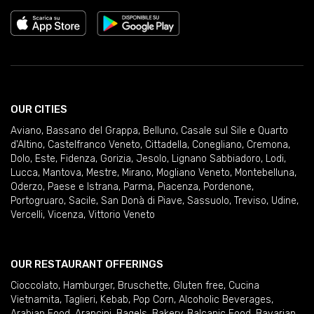
OUR CITIES
Aviano
,
Bassano del Grappa
,
Belluno
,
Casale sul Sile e Quarto
d'Altino
,
Castelfranco Veneto
,
Cittadella
,
Conegliano
,
Cremona
,
Dolo
,
Este
,
Fidenza
,
Gorizia
,
Jesolo
,
Lignano Sabbiadoro
,
Lodi
,
Lucca
,
Mantova
,
Mestre
,
Mirano
,
Mogliano Veneto
,
Montebelluna
,
Oderzo
,
Paese e Istrana
,
Parma
,
Piacenza
,
Pordenone
,
Portogruaro
,
Sacile
,
San Donà di Piave
,
Sassuolo
,
Treviso
,
Udine
,
Vercelli
,
Vicenza
,
Vittorio Veneto
OUR RESTAURANT OFFERINGS
Cioccolato
,
Hamburger
,
Bruschette
,
Gluten free
,
Cucina
Vietnamita
,
Taglieri
,
Kebab
,
Pop Corn
,
Alcoholic Beverages
,
Arabian Food
,
Arancini
,
Bagels
,
Bakery
,
Balcanic Food
,
Bavarian