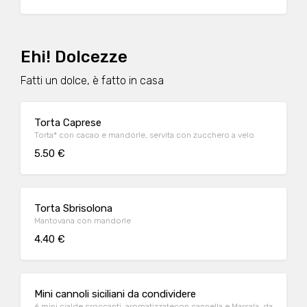
Ehi! Dolcezze
Fatti un dolce, è fatto in casa
Torta Caprese
Torta* con cacao e mandorle, servita con zucchero a velo
5.50 €
Torta Sbrisolona
Mantovana con mandorle
4.40 €
Mini cannoli siciliani da condividere
6 mini cialde croccanti, aromatizzatecon cannella e Marsala, da