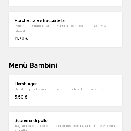
Porchetta e stracciatella
Porchetta, stracciatella di Burrata, pomodori Piccadilly e
rucola
11.70 €
Menù Bambini
Hamburger
Hamburger classico con patatine fritte e bibita a scelta!
5.50 €
Suprema di pollo
Tagliata di petto di pollo alla brace, con patatine fritte e bibita
a scelta!