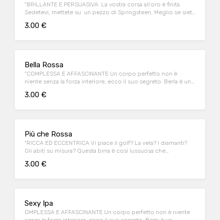
"BRILLANTE E PERSUASIVA La vostra corsa all’oro è finita.
Sedetevi, mettete su un pezzo di Springsteen. Meglio se siete
in due, o tre. Assaggiate, vi lascerà secchi. Stile Extra Special
3.00 €
Bitter. Con 5 luppoli americani. 5,6% alc./vol. IBU 60"
Bella Rossa
"COMPLESSA E AFFASCINANTE Un corpo perfetto non è
niente senza la forza interiore, ecco il suo segreto. Berla è un
appuntamento importante. Forte, stile English Ale. Ad alta
3.00 €
fermentazione. 6,5% alc./vol. IBU 32"
Più che Rossa
"RICCA ED ECCENTRICA Vi piace il golf? La vela? I diamanti?
Gli abiti su misura? Questa birra è così lussuosa che
dimenticherete queste sciocche fissazioni. Fruttata, stile
3.00 €
English Ale. Ad alta fermentazione. 5,6% alc./vol. IBU 23"
Sexy Ipa
OMPLESSA E AFFASCINANTE Un corpo perfetto non è niente