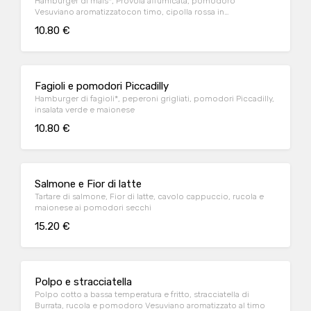
Hamburger di mais*, Provola affumicata, pomodoro
Vesuviano aromatizzatocon timo, cipolla rossa in
agrodolce,cavolo cappuccio e maionese
10.80 €
Fagioli e pomodori Piccadilly
Hamburger di fagioli*, peperoni grigliati, pomodori Piccadilly,
insalata verde e maionese
10.80 €
Salmone e Fior di latte
Tartare di salmone, Fior di latte, cavolo cappuccio, rucola e
maionese ai pomodori secchi
15.20 €
Polpo e stracciatella
Polpo cotto a bassa temperatura e fritto, stracciatella di
Burrata, rucola e pomodoro Vesuviano aromatizzato al timo