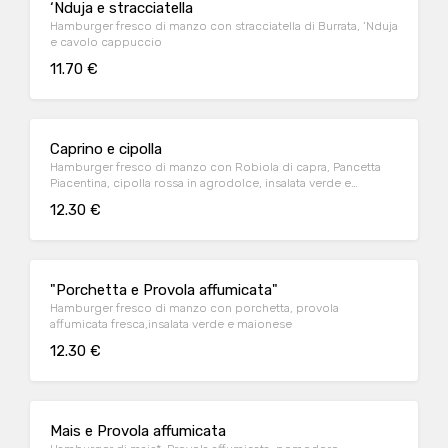
‘Nduja e stracciatella
Hamburger fresco di manzo con stracciatella di Burrata, ‘Nduja
e cavolo cappuccio
11.70 €
Caprino e cipolla
Hamburger fresco di manzo con Robiola di capra, Pancetta
Piacentina, cipolla rossa in agrodolce, insalata verde e
maionese
12.30 €
"Porchetta e Provola affumicata"
Hamburger fresco di manzo con porchetta, provola
affumicata fresca,insalata verde e maionese
12.30 €
Mais e Provola affumicata