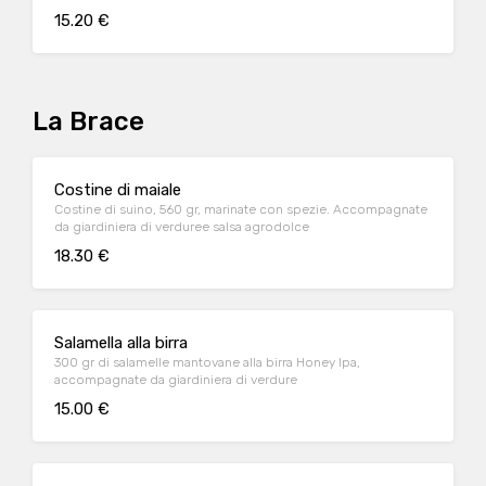
15.20 €
La Brace
Costine di maiale
Costine di suino, 560 gr, marinate con spezie. Accompagnate
da giardiniera di verduree salsa agrodolce
18.30 €
Salamella alla birra
300 gr di salamelle mantovane alla birra Honey Ipa,
accompagnate da giardiniera di verdure
15.00 €