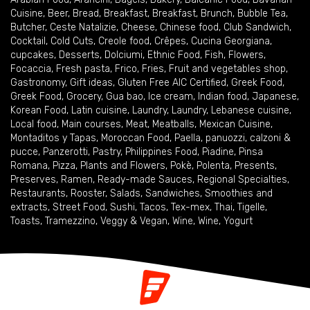
Cuisine
,
Beer
,
Bread
,
Breakfast
,
Breakfast
,
Brunch
,
Bubble Tea
,
Butcher
,
Ceste Natalizie
,
Cheese
,
Chinese food
,
Club Sandwich
,
Cocktail
,
Cold Cuts
,
Creole food
,
Crêpes
,
Cucina Georgiana
,
cupcakes
,
Desserts
,
Dolciumi
,
Ethnic Food
,
Fish
,
Flowers
,
Focaccia
,
Fresh pasta
,
Frico
,
Fries
,
Fruit and vegetables shop
,
Gastronomy
,
Gift ideas
,
Gluten Free AIC Certified
,
Greek Food
,
Greek Food
,
Grocery
,
Gua bao
,
Ice cream
,
Indian food
,
Japanese
,
Korean Food
,
Latin cuisine
,
Laundry
,
Laundry
,
Lebanese cuisine
,
Local food
,
Main courses
,
Meat
,
Meatballs
,
Mexican Cuisine
,
Montaditos y Tapas
,
Moroccan Food
,
Paella
,
panuozzi, calzoni &
pucce
,
Panzerotti
,
Pastry
,
Philippines Food
,
Piadine
,
Pinsa
Romana
,
Pizza
,
Plants and Flowers
,
Pokè
,
Polenta
,
Presents
,
Preserves
,
Ramen
,
Ready-made Sauces
,
Regional Specialties
,
Restaurants
,
Rooster
,
Salads
,
Sandwiches
,
Smoothies and
extracts
,
Street Food
,
Sushi
,
Tacos
,
Tex-mex
,
Thai
,
Tigelle
,
Toasts
,
Tramezzino
,
Veggy & Vegan
,
Wine
,
Wine
,
Yogurt