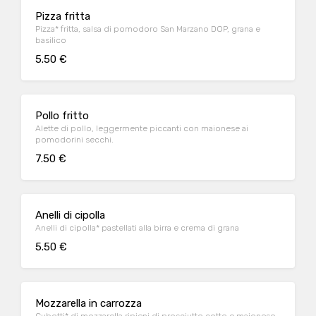
Pizza fritta
Pizza* fritta, salsa di pomodoro San Marzano DOP, grana e
basilico
5.50 €
Pollo fritto
Alette di pollo, leggermente piccanti con maionese ai
pomodorini secchi.
7.50 €
Anelli di cipolla
Anelli di cipolla* pastellati alla birra e crema di grana
5.50 €
Mozzarella in carrozza