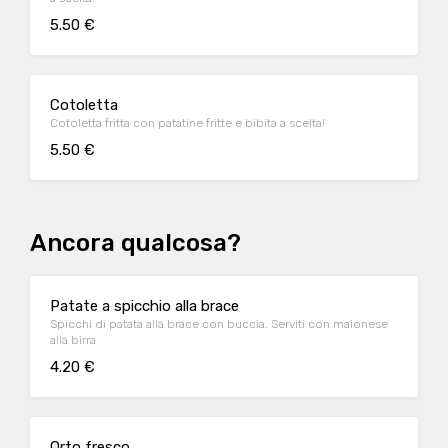
5.50 €
Cotoletta
Cotoletta fritta con patatine fritte e bibita a scelta!
5.50 €
Ancora qualcosa?
Patate a spicchio alla brace
Spicchi di patata alla brace con buccia. Serviti con maionese
alla birra
4.20 €
Orto fresco