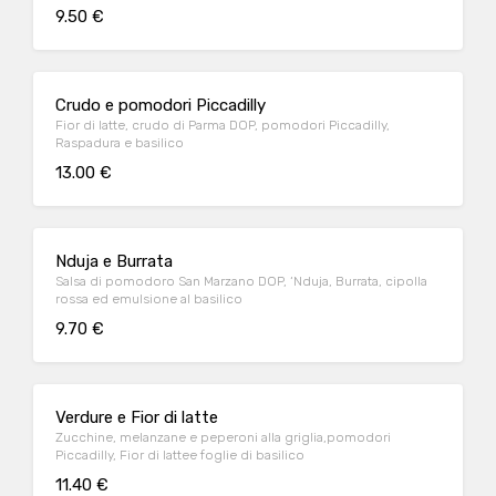
9.50 €
Crudo e pomodori Piccadilly
Fior di latte, crudo di Parma DOP, pomodori Piccadilly,
Raspadura e basilico
13.00 €
Nduja e Burrata
Salsa di pomodoro San Marzano DOP, ‘Nduja, Burrata, cipolla
rossa ed emulsione al basilico
9.70 €
Verdure e Fior di latte
Zucchine, melanzane e peperoni alla griglia,pomodori
Piccadilly, Fior di lattee foglie di basilico
11.40 €