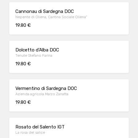
Cannonau di Sardegna DOC
Nepente di Oliena, Cantina Sociale Oliena"
19.80 €
Dolcetto d’Alba DOC
Tenute Stefano Farina
19.80 €
Vermentino di Sardegna DOC
Azienda agricola Marzo Zanatta
19.80 €
Rosato del Salento IGT
La rosa del salice