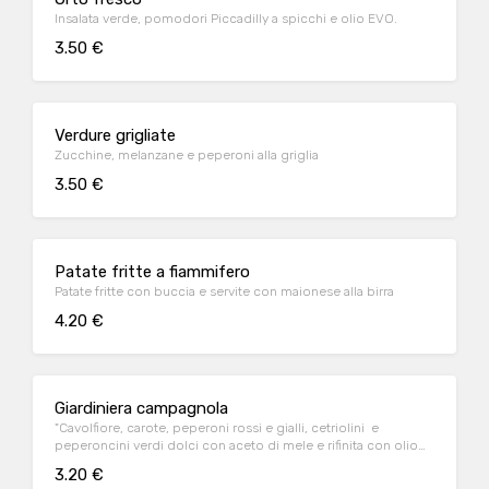
Insalata verde, pomodori Piccadilly a spicchi e olio EVO.
3.50 €
Verdure grigliate
Zucchine, melanzane e peperoni alla griglia
3.50 €
Patate fritte a fiammifero
Patate fritte con buccia e servite con maionese alla birra
4.20 €
Giardiniera campagnola
"Cavolfiore, carote, peperoni rossi e gialli, cetriolini e
peperoncini verdi dolci con aceto di mele e rifinita con olio
EVO."
3.20 €