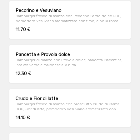
Pecorino e Vesuviano
Hamburger fresco di manzo con Pecorino Sardo dolce DOP,
pomodoro Vesuviano aromatizzato con timo, cipolla rossa in
agrodolce, insalata verde e maionese
11.70 €
Pancetta e Provola dolce
Hamburger di manzo con Provola dolce, pancetta Piacentina,
insalata verde e maionese alla birra
12.30 €
Crudo e Fior di latte
Hamburger fresco di manzo con prosciutto crudo di Parma
DOP, Fior di latte, pomodoro Vesuviano aromatizzato con
timo, insalata verde e maionese ai pomodori secchi
14.10 €