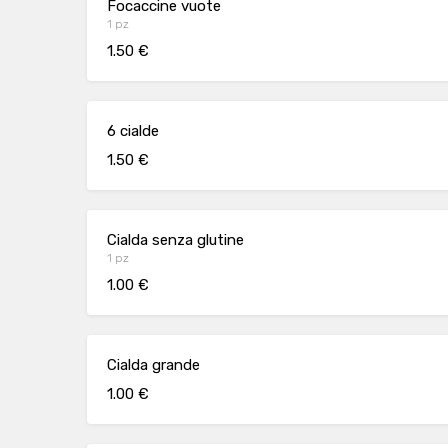
Focaccine vuote
1 pz
1.50 €
6 cialde
1.50 €
Cialda senza glutine
1 pz
1.00 €
Cialda grande
1.00 €