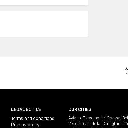
A
S
LEGAL NOTICE
OUR CITIES
Terms and conditions
Aviano
,
Bassano del Grappa
,
Be
Veneto
,
Cittadella
,
Conegliano
,
C
Privacy policy