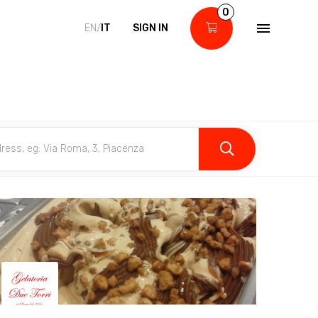
0
EN/
IT
SIGN IN