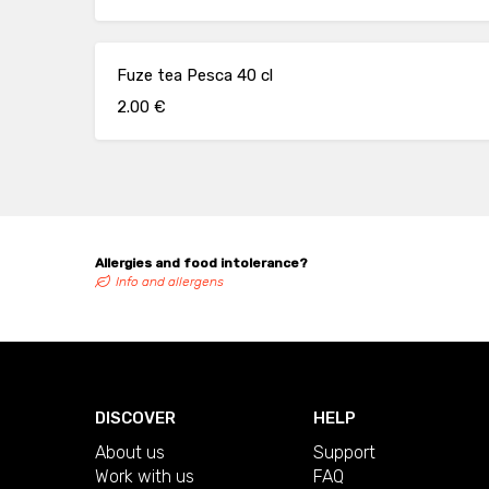
Fuze tea Pesca 40 cl
2.00 €
Allergies and food intolerance?
Info and allergens
DISCOVER
HELP
About us
Support
Work with us
FAQ