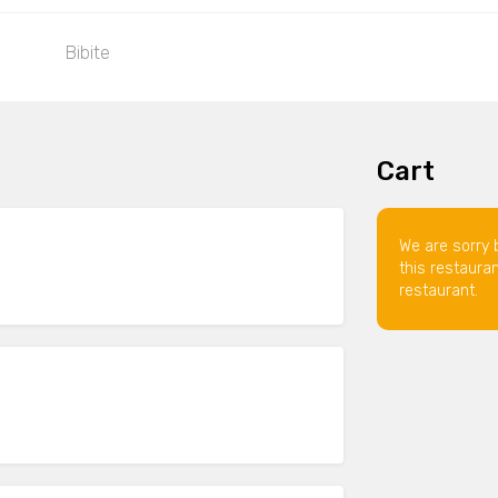
Bibite
Cart
We are sorry 
this restaura
restaurant.