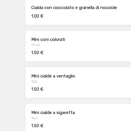
Cialda con cioccolato e granella di nocciole
1.00 €
Mini coni colorati
10 pz
1.50 €
Mini cialde a ventaglio
6pz
1.50 €
Mini cialde a sigaretta
6pz
1.50 €