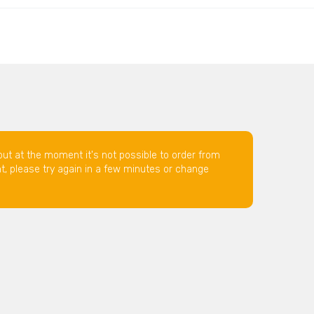
but at the moment it's not possible to order from
nt, please try again in a few minutes or change