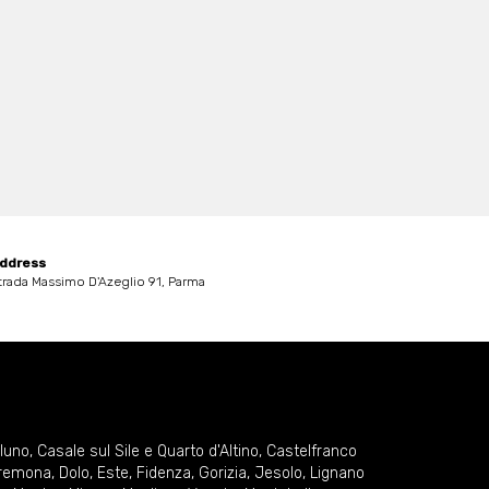
ddress
trada Massimo D'Azeglio 91, Parma
lluno
,
Casale sul Sile e Quarto d'Altino
,
Castelfranco
remona
,
Dolo
,
Este
,
Fidenza
,
Gorizia
,
Jesolo
,
Lignano