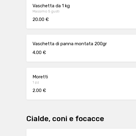
Vaschetta da 1 kg
Massimo 5 gusti
20.00 €
Vaschetta di panna montata 200gr
4.00 €
Moretti
1 pz
2.00 €
Cialde, coni e focacce