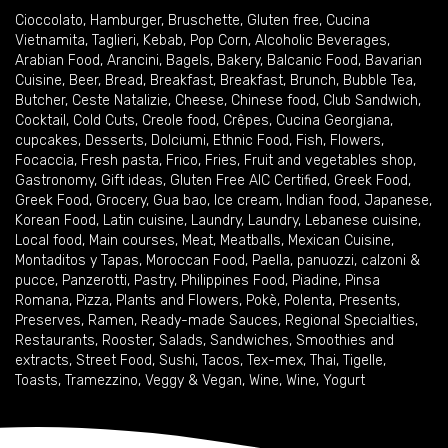
Cioccolato
,
Hamburger
,
Bruschette
,
Gluten free
,
Cucina
Vietnamita
,
Taglieri
,
Kebab
,
Pop Corn
,
Alcoholic Beverages
,
Arabian Food
,
Arancini
,
Bagels
,
Bakery
,
Balcanic Food
,
Bavarian
Cuisine
,
Beer
,
Bread
,
Breakfast
,
Breakfast
,
Brunch
,
Bubble Tea
,
Butcher
,
Ceste Natalizie
,
Cheese
,
Chinese food
,
Club Sandwich
,
Cocktail
,
Cold Cuts
,
Creole food
,
Crêpes
,
Cucina Georgiana
,
cupcakes
,
Desserts
,
Dolciumi
,
Ethnic Food
,
Fish
,
Flowers
,
Focaccia
,
Fresh pasta
,
Frico
,
Fries
,
Fruit and vegetables shop
,
Gastronomy
,
Gift ideas
,
Gluten Free AIC Certified
,
Greek Food
,
Greek Food
,
Grocery
,
Gua bao
,
Ice cream
,
Indian food
,
Japanese
,
Korean Food
,
Latin cuisine
,
Laundry
,
Laundry
,
Lebanese cuisine
,
Local food
,
Main courses
,
Meat
,
Meatballs
,
Mexican Cuisine
,
Montaditos y Tapas
,
Moroccan Food
,
Paella
,
panuozzi, calzoni &
pucce
,
Panzerotti
,
Pastry
,
Philippines Food
,
Piadine
,
Pinsa
Romana
,
Pizza
,
Plants and Flowers
,
Pokè
,
Polenta
,
Presents
,
Preserves
,
Ramen
,
Ready-made Sauces
,
Regional Specialties
,
Restaurants
,
Rooster
,
Salads
,
Sandwiches
,
Smoothies and
extracts
,
Street Food
,
Sushi
,
Tacos
,
Tex-mex
,
Thai
,
Tigelle
,
Toasts
,
Tramezzino
,
Veggy & Vegan
,
Wine
,
Wine
,
Yogurt