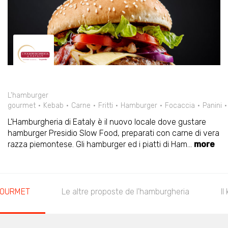
L'hamburger
gourmet
Kebab
Carne
Fritti
Hamburger
Focaccia
Panini
L'Hamburgheria di Eataly è il nuovo locale dove gustare
hamburger Presidio Slow Food, preparati con carne di vera
razza piemontese. Gli hamburger ed i piatti di Ham
...
more
GOURMET
Le altre proposte de l'hamburgheria
Il