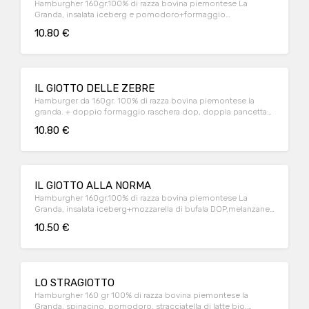
Hamburgher 160gr.100% di razza bovina piemontese La
Granda, insalata iceberg e pomodoro+formaggio
ceddar+cetrioli+pancetta affumicata, salsa bio barbecue
10.80 €
IL GIOTTO DELLE ZEBRE
Hamburger da 160gr. 100% di razza bovina piemontese la
granda. + doppio formaggio raschera dop, doppia pancetta
affumicata, uova alla piastra e ketchup piccante
10.80 €
IL GIOTTO ALLA NORMA
Hamburgher 160gr.100% di razza bovina piemontese La
Granda, insalata iceberg+mozzarella di bufala DOP,melanzane
al forno e maionese.
10.50 €
LO STRAGIOTTO
Hamburgher 160 gr 100% di razza bovina piemontese la
Granda, spinacino, pomodoro, stracciatella di latte bio,