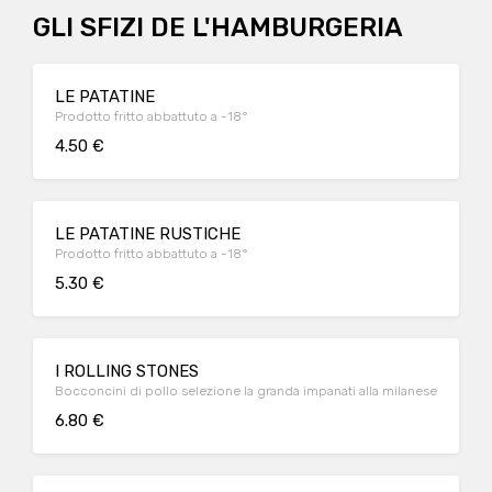
GLI SFIZI DE L'HAMBURGERIA
LE PATATINE
Prodotto fritto abbattuto a -18°
4.50 €
LE PATATINE RUSTICHE
Prodotto fritto abbattuto a -18°
5.30 €
I ROLLING STONES
Bocconcini di pollo selezione la granda impanati alla milanese
6.80 €