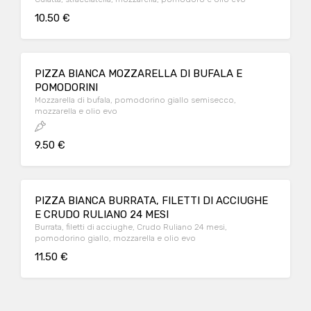
10.50 €
PIZZA BIANCA MOZZARELLA DI BUFALA E
POMODORINI
Mozzarella di bufala, pomodorino giallo semisecco,
mozzarella e olio evo
9.50 €
PIZZA BIANCA BURRATA, FILETTI DI ACCIUGHE
E CRUDO RULIANO 24 MESI
Burrata, filetti di acciughe, Crudo Ruliano 24 mesi,
pomodorino giallo, mozzarella e olio evo
11.50 €