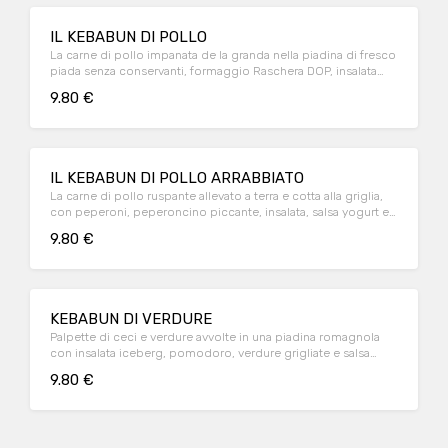
IL KEBABUN DI POLLO
La carne di pollo impanata de la granda nella piadina di fresco
piada senza conservanti, formaggio Raschera DOP, insalata
iceberg, pomodoro e salsa avocado
9.80 €
IL KEBABUN DI POLLO ARRABBIATO
La carne di pollo ruspante allevato a terra e cotta alla griglia,
con peperoni, peperoncino piccante, insalata, salsa yogurt e
olio extravergine di oliva
9.80 €
KEBABUN DI VERDURE
Palpette di ceci e verdure avvolte in una piadina romagnola
con insalata iceberg, pomodoro, verdure grigliate e salsa
Yogurt
9.80 €