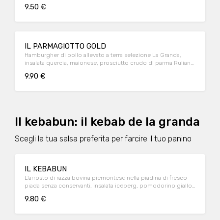
9.50 €
IL PARMAGIOTTO GOLD
Hamburgher di pollo allevato a terra selezione La Granda,
insalata quercia, maionese, prosciutto crudo di parma Ruliano
24 mesi e parmigiano DOP selezione Montecoppe
9.90 €
Il kebabun: il kebab de la granda
Scegli la tua salsa preferita per farcire il tuo panino
IL KEBABUN
L'arrosto di razza bovina piemontese nella piadina di fresco
piada senza conservanti, insalata iceberg, pomodorino giallo,
formaggio raschera DOP e salse bio ketchup e maionese
9.80 €