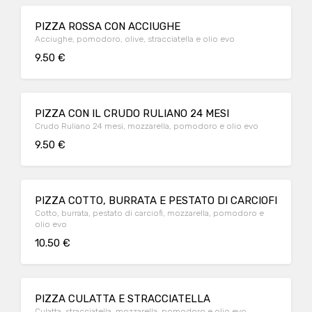
PIZZA ROSSA CON ACCIUGHE
Acciughe, pomodoro, olive, stracciatella e olio evo
9.50 €
PIZZA CON IL CRUDO RULIANO 24 MESI
Crudo Ruliano 24 mesi, mozzarella, pomodoro e olio evo
9.50 €
PIZZA COTTO, BURRATA E PESTATO DI CARCIOFI
Cotto, burrata, pestato di carciofi, mozzarella, pomodoro e
olio evo
10.50 €
PIZZA CULATTA E STRACCIATELLA
Culatta, stracciatella, mozzarella, pomodoro e olio evo