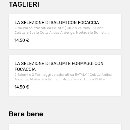
TAGLIERI
LA SELEZIONE DI SALUMI CON FOCACCIA
4 salumi selezionati da EATALY ( Crudo 24 mesi Ruliano,
Culatta e Spalla Cotta Antica Ardenga, Mortadella Bonfatti)
accompagnati dalla nostra focaccia
14.50 €
LA SELEZIONE DI SALUMI E FORMAGGI CON
FOCACCIA
2 Salumi e 2 Formaggi selezionati da EATALY ( Culatta Antica
Ardenga, Mortadella Bonfatti, Mozzarella di Bufala DOP e
Parmigiano Reggiano selezione caseificio Montecoppe)
14.50 €
accompagnati dalla nostra focaccia
Bere bene