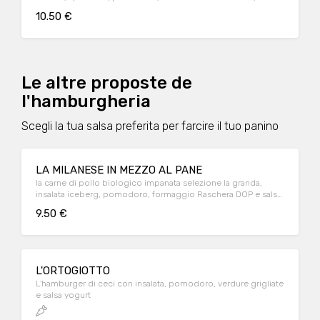
Prosciutto Crudo di ParmaRuliano 24 mesi
10.50 €
Le altre proposte de
l'hamburgheria
Scegli la tua salsa preferita per farcire il tuo panino
LA MILANESE IN MEZZO AL PANE
la carne di pollo biologico impanata selezione la granda,
insalata iceberg, pomodoro, formaggio Raschera DOP e salsa
avocado
9.50 €
L'ORTOGIOTTO
L'hamburger di ceci con insalata, pomodoro, verdure grigliate
e salsa yogurt