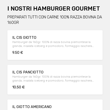
I NOSTRI HAMBURGER GOURMET
PREPARATI TUTTI CON CARNE 100% RAZZA BOVINA DA
160GR
IL CIS GIOTTO
Hamburger da 160gr. 100% di razza bovina piemontese la
granda, insalata iceberg e pomodoro, formaggio raschera
dop e salse bio ketchup e maionese
9.50 €
IL CIS PANCIOTTO
Hamburger da 160gr. 100% di razza bovina piemontese la
granda, insalata iceberg e pomodoro, formaggio raschera
dop, pancetta affumicata naturale, cipolla rossa di Tropea e
10.50 €
salsa bio barbecue
IL GIOTTO AMERICANO