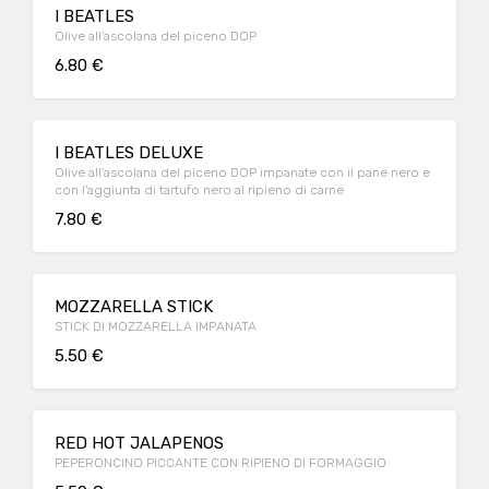
I BEATLES
Olive all'ascolana del piceno DOP
6.80 €
I BEATLES DELUXE
Olive all'ascolana del piceno DOP impanate con il pane nero e
con l'aggiunta di tartufo nero al ripieno di carne
7.80 €
MOZZARELLA STICK
STICK DI MOZZARELLA IMPANATA
5.50 €
RED HOT JALAPENOS
PEPERONCINO PICCANTE CON RIPIENO DI FORMAGGIO