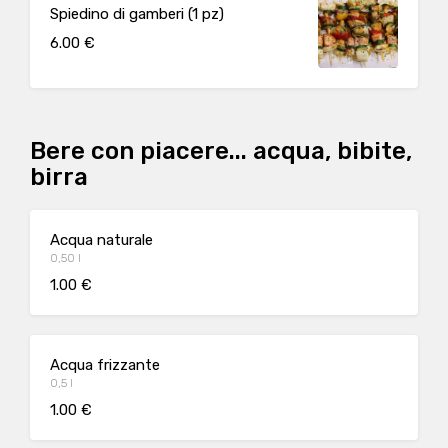
Spiedino di gamberi (1 pz)
6.00 €
Bere con piacere... acqua, bibite,
birra
Acqua naturale
0,50 l
1.00 €
Acqua frizzante
0,5 l
1.00 €