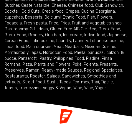
Butcher
,
Ceste Natalizie
,
Cheese
,
Chinese food
,
Club Sandwich
,
Cocktail
,
Cold Cuts
,
Creole food
,
Crêpes
,
Cucina Georgiana
,
cupcakes
,
Desserts
,
Dolciumi
,
Ethnic Food
,
Fish
,
Flowers
,
Focaccia
,
Fresh pasta
,
Frico
,
Fries
,
Fruit and vegetables shop
,
Gastronomy
,
Gift ideas
,
Gluten Free AIC Certified
,
Greek Food
,
Greek Food
,
Grocery
,
Gua bao
,
Ice cream
,
Indian food
,
Japanese
,
Korean Food
,
Latin cuisine
,
Laundry
,
Laundry
,
Lebanese cuisine
,
Local food
,
Main courses
,
Meat
,
Meatballs
,
Mexican Cuisine
,
Montaditos y Tapas
,
Moroccan Food
,
Paella
,
panuozzi, calzoni &
pucce
,
Panzerotti
,
Pastry
,
Philippines Food
,
Piadine
,
Pinsa
Romana
,
Pizza
,
Plants and Flowers
,
Pokè
,
Polenta
,
Presents
,
Preserves
,
Ramen
,
Ready-made Sauces
,
Regional Specialties
,
Restaurants
,
Rooster
,
Salads
,
Sandwiches
,
Smoothies and
extracts
,
Street Food
,
Sushi
,
Tacos
,
Tex-mex
,
Thai
,
Tigelle
,
Toasts
,
Tramezzino
,
Veggy & Vegan
,
Wine
,
Wine
,
Yogurt