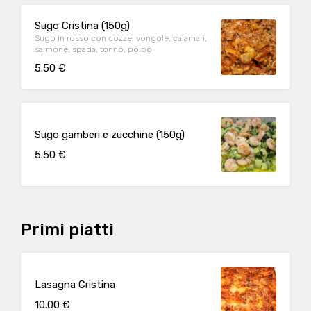
Sugo Cristina (150g)
Sugo in rosso con cozze, vongole, calamari,
salmone, spada, tonno, polpo
5.50 €
Sugo gamberi e zucchine (150g)
5.50 €
Primi piatti
Lasagna Cristina
10.00 €