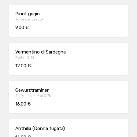
Pinot grigio
Torre dei vescovi
9.00 €
Vermentino di Sardegna
Fortini 0,75
12.00 €
Gewurztraminer
St. Pauls Kellerei 0,75
16.00 €
Anthìlia (Donna fugata)