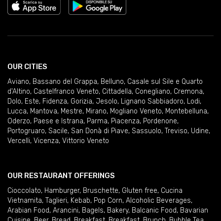
OUR CITIES
Aviano
,
Bassano del Grappa
,
Belluno
,
Casale sul Sile e Quarto
d'Altino
,
Castelfranco Veneto
,
Cittadella
,
Conegliano
,
Cremona
,
Dolo
,
Este
,
Fidenza
,
Gorizia
,
Jesolo
,
Lignano Sabbiadoro
,
Lodi
,
Lucca
,
Mantova
,
Mestre
,
Mirano
,
Mogliano Veneto
,
Montebelluna
,
Oderzo
,
Paese e Istrana
,
Parma
,
Piacenza
,
Pordenone
,
Portogruaro
,
Sacile
,
San Donà di Piave
,
Sassuolo
,
Treviso
,
Udine
,
Vercelli
,
Vicenza
,
Vittorio Veneto
OUR RESTAURANT OFFERINGS
Cioccolato
,
Hamburger
,
Bruschette
,
Gluten free
,
Cucina
Vietnamita
,
Taglieri
,
Kebab
,
Pop Corn
,
Alcoholic Beverages
,
Arabian Food
,
Arancini
,
Bagels
,
Bakery
,
Balcanic Food
,
Bavarian
Cuisine
,
Beer
,
Bread
,
Breakfast
,
Breakfast
,
Brunch
,
Bubble Tea
,