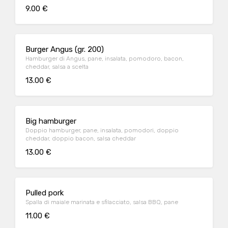
9.00 €
Burger Angus (gr. 200)
Hamburger di Angus, pane, insalata, pomodoro, bacon,
cheddar, salsa a scelta
13.00 €
Big hamburger
Doppio hamburger, pane, insalata, pomodori, doppio
cheddar, doppio bacon, salsa cheddar
13.00 €
Pulled pork
Spalla di maiale marinata e sfilacciato, salsa BBQ, pane
11.00 €