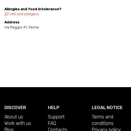
Allergies and food intolerance?
Info and allergens
Address
Via Reggio 41, Parma
DISCOVER
HELP
LEGAL NOTICE
About us
Support
Terms and
Work with us
FAQ
conditions
Blog
Contacts
Privacy policy