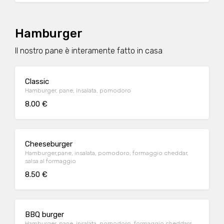
Hamburger
Il nostro pane è interamente fatto in casa
Classic
Hamburger, pane, insalata, pomodoro
8.00 €
Cheeseburger
Hamburger,pane, insalata, pomodoro, formaggio cheddar,
salsa al formaggio
8.50 €
BBQ burger
Hamburger, pane, insalata, pomodoro, formaggio cheddars,