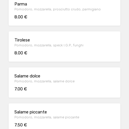
Parma
Pomodoro, mozzarella, prosciutto crudo, parmigiano
8.00 €
Tirolese
Pomodoro, mozzarella, speck I.G.P., funghi
8.00 €
Salame dolce
Pomodoro, mozzarella, salame dolce
7.00 €
Salame piccante
Pomodoro, mozzarella, salame piccante
7.50 €