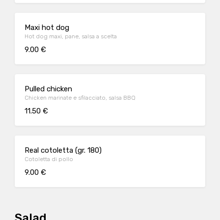
Maxi hot dog
Hot dog maxi, pane, salsa a scelta
9.00 €
Pulled chicken
Chicken marinate e sfilacciato, salsa BBQ
11.50 €
Real cotoletta (gr. 180)
Cotoletta di pollo
9.00 €
Salad