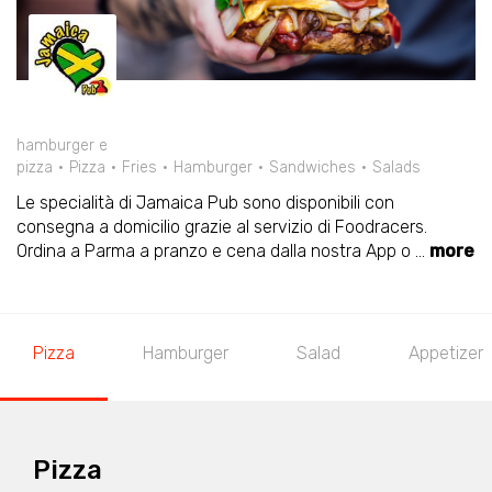
hamburger e
pizza
Pizza
Fries
Hamburger
Sandwiches
Salads
Le specialità di Jamaica Pub sono disponibili con
consegna a domicilio grazie al servizio di Foodracers.
Ordina a Parma a pranzo e cena dalla nostra App o
...
more
Pizza
Hamburger
Salad
Appetizer
Pizza