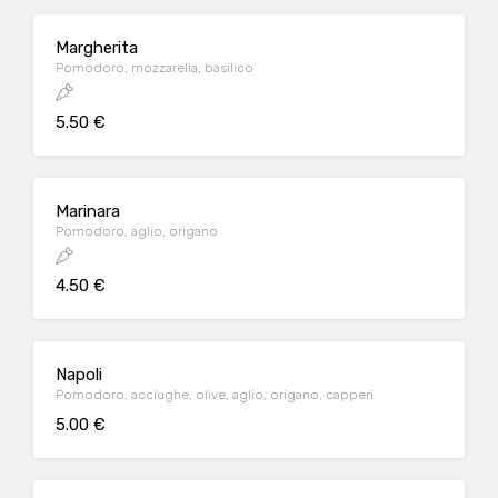
Margherita
Pomodoro, mozzarella, basilico
5.50 €
Marinara
Pomodoro, aglio, origano
4.50 €
Napoli
Pomodoro, acciughe, olive, aglio, origano, capperi
5.00 €