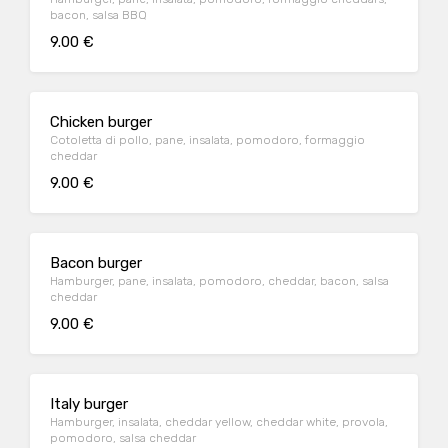
bacon, salsa BBQ
9.00 €
Chicken burger
Cotoletta di pollo, pane, insalata, pomodoro, formaggio
cheddar
9.00 €
Bacon burger
Hamburger, pane, insalata, pomodoro, cheddar, bacon, salsa
cheddar
9.00 €
Italy burger
Hamburger, insalata, cheddar yellow, cheddar white, provola,
pomodoro, salsa cheddar