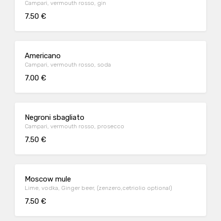
Campari, vermouth rosso, gin
7.50 €
Americano
Campari, vermouth rosso, soda
7.00 €
Negroni sbagliato
Campari, vermouth rosso, prosecco
7.50 €
Moscow mule
Lime, vodka, Ginger beer, (zenzero,cetriolio optional)
7.50 €