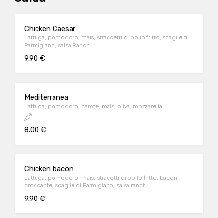
Chicken Caesar
Lattuga, pomodoro, mais, straccetti di pollo fritto, scaglie di
Parmigiano, salsa Ranch
9.90 €
Mediterranea
Lattuga, pomodoro, carote, mais, oliva, mozzarella
8.00 €
Chicken bacon
Lattuga, pomodoro, mais, stracotti di pollo fritto, bacon
croccante, scaglie di Parmigiano, salsa ranch
9.90 €