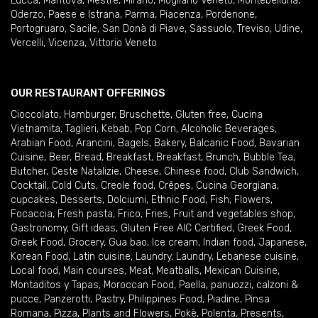
Lucca
,
Mantova
,
Mestre
,
Mirano
,
Mogliano Veneto
,
Montebelluna
,
Oderzo
,
Paese e Istrana
,
Parma
,
Piacenza
,
Pordenone
,
Portogruaro
,
Sacile
,
San Donà di Piave
,
Sassuolo
,
Treviso
,
Udine
,
Vercelli
,
Vicenza
,
Vittorio Veneto
OUR RESTAURANT OFFERINGS
Cioccolato
,
Hamburger
,
Bruschette
,
Gluten free
,
Cucina
Vietnamita
,
Taglieri
,
Kebab
,
Pop Corn
,
Alcoholic Beverages
,
Arabian Food
,
Arancini
,
Bagels
,
Bakery
,
Balcanic Food
,
Bavarian
Cuisine
,
Beer
,
Bread
,
Breakfast
,
Breakfast
,
Brunch
,
Bubble Tea
,
Butcher
,
Ceste Natalizie
,
Cheese
,
Chinese food
,
Club Sandwich
,
Cocktail
,
Cold Cuts
,
Creole food
,
Crêpes
,
Cucina Georgiana
,
cupcakes
,
Desserts
,
Dolciumi
,
Ethnic Food
,
Fish
,
Flowers
,
Focaccia
,
Fresh pasta
,
Frico
,
Fries
,
Fruit and vegetables shop
,
Gastronomy
,
Gift ideas
,
Gluten Free AIC Certified
,
Greek Food
,
Greek Food
,
Grocery
,
Gua bao
,
Ice cream
,
Indian food
,
Japanese
,
Korean Food
,
Latin cuisine
,
Laundry
,
Laundry
,
Lebanese cuisine
,
Local food
,
Main courses
,
Meat
,
Meatballs
,
Mexican Cuisine
,
Montaditos y Tapas
,
Moroccan Food
,
Paella
,
panuozzi, calzoni &
pucce
,
Panzerotti
,
Pastry
,
Philippines Food
,
Piadine
,
Pinsa
Romana
,
Pizza
,
Plants and Flowers
,
Pokè
,
Polenta
,
Presents
,