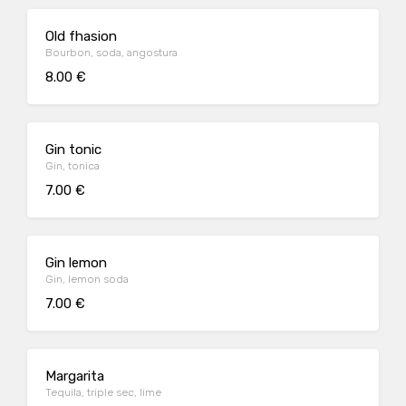
Old fhasion
Bourbon, soda, angostura
8.00 €
Gin tonic
Gin, tonica
7.00 €
Gin lemon
Gin, lemon soda
7.00 €
Margarita
Tequila, triple sec, lime