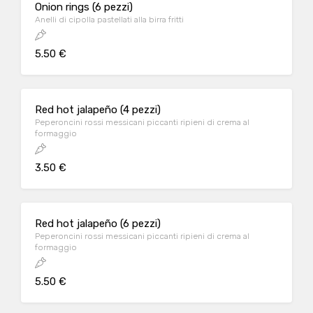
Onion rings (6 pezzi)
Anelli di cipolla pastellati alla birra fritti
5.50 €
Red hot jalapeño (4 pezzi)
Peperoncini rossi messicani piccanti ripieni di crema al
formaggio
3.50 €
Red hot jalapeño (6 pezzi)
Peperoncini rossi messicani piccanti ripieni di crema al
formaggio
5.50 €