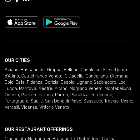
OUR CITIES
Aviano
,
Bassano del Grappa
,
Belluno
,
Casale sul Sile e Quarto
d'Altino
,
Castelfranco Veneto
,
Cittadella
,
Conegliano
,
Cremona
,
Dolo
,
Este
,
Fidenza
,
Gorizia
,
Jesolo
,
Lignano Sabbiadoro
,
Lodi
,
Lucca
,
Mantova
,
Mestre
,
Mirano
,
Mogliano Veneto
,
Montebelluna
,
Oderzo
,
Paese e Istrana
,
Parma
,
Piacenza
,
Pordenone
,
Portogruaro
,
Sacile
,
San Donà di Piave
,
Sassuolo
,
Treviso
,
Udine
,
Vercelli
,
Vicenza
,
Vittorio Veneto
OUR RESTAURANT OFFERINGS
Cioccolato
,
Hamburger
,
Bruschette
,
Gluten free
,
Cucina