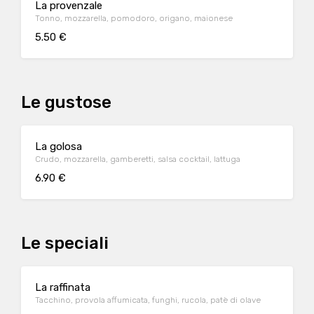
La provenzale
Tonno, mozzarella, pomodoro, origano, maionese
5.50 €
Le gustose
La golosa
Crudo, mozzarella, gamberetti, salsa cocktail, lattuga
6.90 €
Le speciali
La raffinata
Tacchino, provola affumicata, funghi, rucola, patè di olave