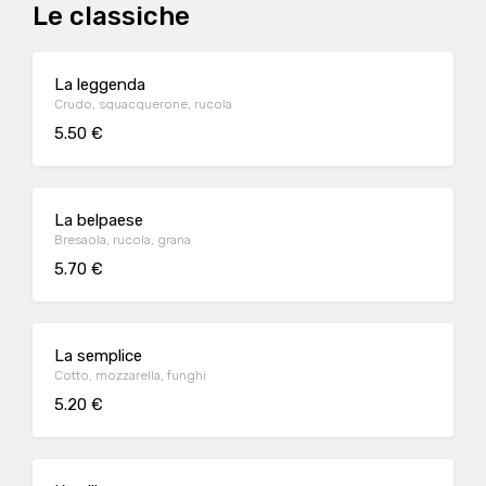
Le classiche
La leggenda
Crudo, squacquerone, rucola
5.50 €
La belpaese
Bresaola, rucola, grana
5.70 €
La semplice
Cotto, mozzarella, funghi
5.20 €