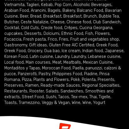
Vietnamita
,
Taglieri
,
Kebab
,
Pop Corn
,
Alcoholic Beverages
,
Arabian Food
,
Arancini
,
Bagels
,
Bakery
,
Balcanic Food
,
Bavarian
Cuisine
,
Beer
,
Bread
,
Breakfast
,
Breakfast
,
Brunch
,
Bubble Tea
,
Butcher
,
Ceste Natalizie
,
Cheese
,
Chinese food
,
Club Sandwich
,
Cocktail
,
Cold Cuts
,
Creole food
,
Crêpes
,
Cucina Georgiana
,
cupcakes
,
Desserts
,
Dolciumi
,
Ethnic Food
,
Fish
,
Flowers
,
Focaccia
,
Fresh pasta
,
Frico
,
Fries
,
Fruit and vegetables shop
,
Gastronomy
,
Gift ideas
,
Gluten Free AIC Certified
,
Greek Food
,
Greek Food
,
Grocery
,
Gua bao
,
Ice cream
,
Indian food
,
Japanese
,
Korean Food
,
Latin cuisine
,
Laundry
,
Laundry
,
Lebanese cuisine
,
Local food
,
Main courses
,
Meat
,
Meatballs
,
Mexican Cuisine
,
Montaditos y Tapas
,
Moroccan Food
,
Paella
,
panuozzi, calzoni &
pucce
,
Panzerotti
,
Pastry
,
Philippines Food
,
Piadine
,
Pinsa
Romana
,
Pizza
,
Plants and Flowers
,
Pokè
,
Polenta
,
Presents
,
Preserves
,
Ramen
,
Ready-made Sauces
,
Regional Specialties
,
Restaurants
,
Rooster
,
Salads
,
Sandwiches
,
Smoothies and
extracts
,
Street Food
,
Sushi
,
Tacos
,
Tex-mex
,
Thai
,
Tigelle
,
Toasts
,
Tramezzino
,
Veggy & Vegan
,
Wine
,
Wine
,
Yogurt