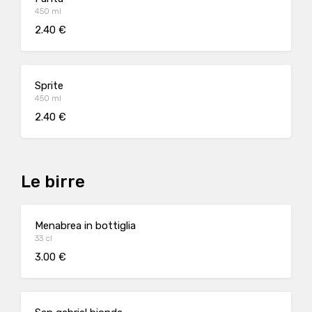
450 ml
2.40 €
Sprite
450 ml
2.40 €
Le birre
Menabrea in bottiglia
33 cl
3.00 €