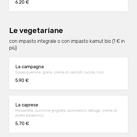
6.20 €
Le vegetariane
con impasto integrale o con impasto kamut bio (1 € in
più)
La campagna
Squacquerone, grana, crema di carciofi, rucola, noci
5.90 €
La caprese
Mozzarella, zucchine grigliate, pomodoro, lattuga, crema di
aceto balsamico
5.70 €