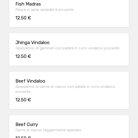
Fish Madras
Pesce in salsa speziata e piccante
12.50 €
Jhinga Vindaloo
Spezzatino di gamberi con patate in curry vindaloo piccante
12.50 €
Beef Vindaloo
Spezzatino di carne di manzo con patate in curry vindaloo
piccante
12.50 €
Beef Curry
Carne di manzo leggermente speziato