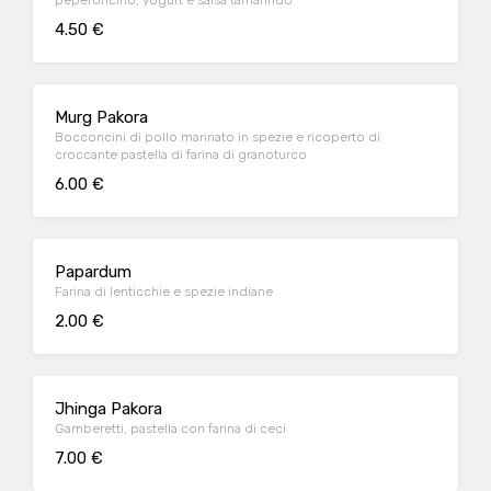
peperoncino, yogurt e salsa tamarindo
4.50 €
Murg Pakora
Bocconcini di pollo marinato in spezie e ricoperto di
croccante pastella di farina di granoturco
6.00 €
Papardum
Farina di lenticchie e spezie indiane
2.00 €
Jhinga Pakora
Gamberetti, pastella con farina di ceci
7.00 €