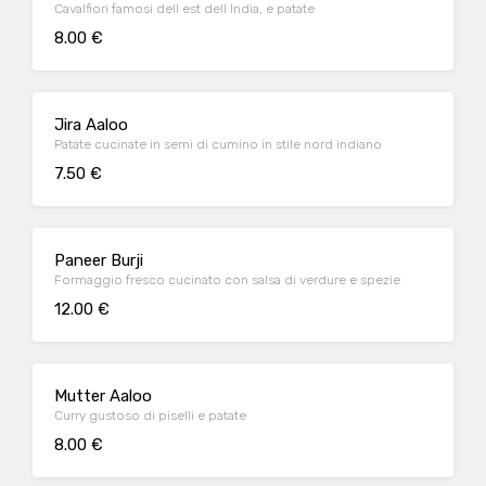
Cavalfiori famosi dell est dell India, e patate
8.00 €
Jira Aaloo
Patate cucinate in semi di cumino in stile nord indiano
7.50 €
Paneer Burji
Formaggio fresco cucinato con salsa di verdure e spezie
12.00 €
Mutter Aaloo
Curry gustoso di piselli e patate
8.00 €