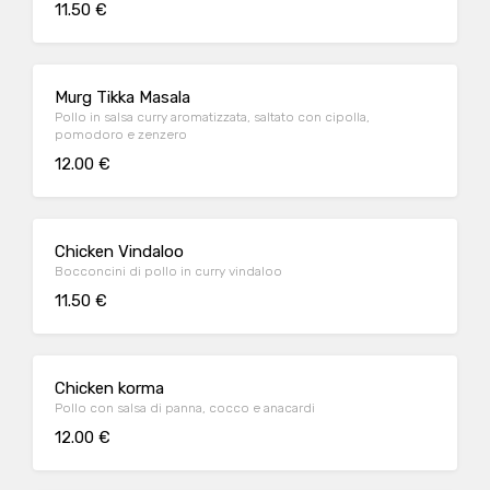
11.50 €
Murg Tikka Masala
Pollo in salsa curry aromatizzata, saltato con cipolla,
pomodoro e zenzero
12.00 €
Chicken Vindaloo
Bocconcini di pollo in curry vindaloo
11.50 €
Chicken korma
Pollo con salsa di panna, cocco e anacardi
12.00 €