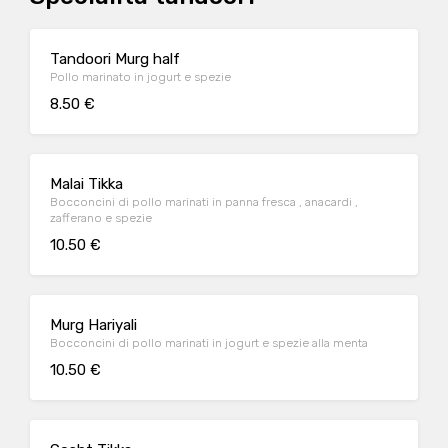
Tandoori Murg half
Pollo marinato in jogurt e spezie
8.50 €
Malai Tikka
Bocconcini di pollo marinati in panna fresca , anacardi ,
zafferano e spezie
10.50 €
Murg Hariyali
Bocconcini di pollo marinati in jogurt e spezie alla menta
10.50 €