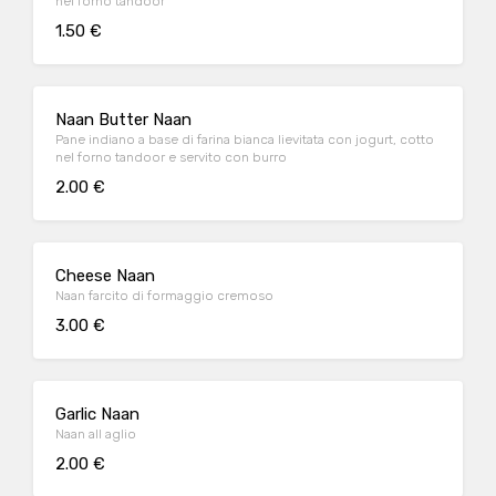
nel forno tandoor
1.50 €
Naan Butter Naan
Pane indiano a base di farina bianca lievitata con jogurt, cotto
nel forno tandoor e servito con burro
2.00 €
Cheese Naan
Naan farcito di formaggio cremoso
3.00 €
Garlic Naan
Naan all aglio
2.00 €