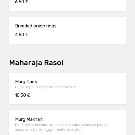
6.50 €
Breaded onion rings
4.50 €
Maharaja Rasoi
Murg Curry
Curry di pollo leggermente speziato
10.50 €
Murg Makhani
Pollo cotto nel tandoor servito in curry a base di panna,
anacardi e burro leggermente speziato