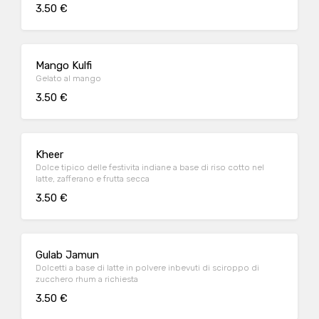
3.50 €
Mango Kulfi
Gelato al mango
3.50 €
Kheer
Dolce tipico delle festivita indiane a base di riso cotto nel
latte, zafferano e frutta secca
3.50 €
Gulab Jamun
Dolcetti a base di latte in polvere inbevuti di sciroppo di
zucchero rhum a richiesta
3.50 €