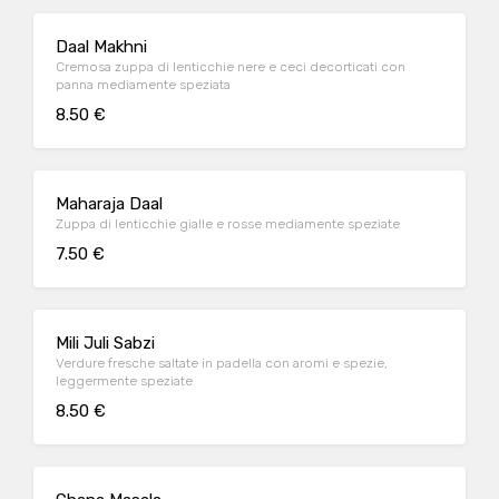
Daal Makhni
Cremosa zuppa di lenticchie nere e ceci decorticati con
panna mediamente speziata
8.50 €
Maharaja Daal
Zuppa di lenticchie gialle e rosse mediamente speziate
7.50 €
Mili Juli Sabzi
Verdure fresche saltate in padella con aromi e spezie,
leggermente speziate
8.50 €