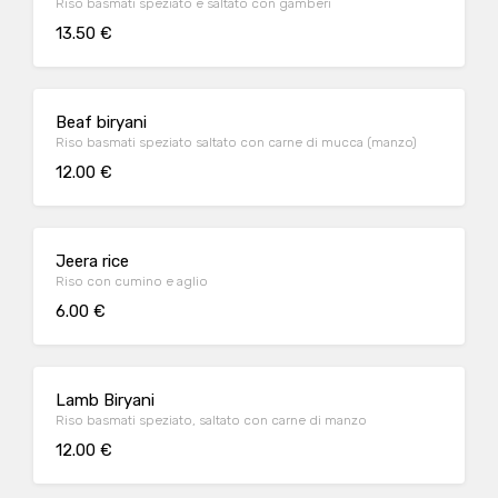
Riso basmati speziato e saltato con gamberi
13.50 €
Beaf biryani
Riso basmati speziato saltato con carne di mucca (manzo)
12.00 €
Jeera rice
Riso con cumino e aglio
6.00 €
Lamb Biryani
Riso basmati speziato, saltato con carne di manzo
12.00 €