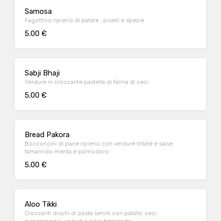
Samosa
Fagottino ripieno di patate , piselli e spezie
5.00 €
Sabji Bhaji
Verdure in croccante pastella di farina di ceci
5.00 €
Bread Pakora
Bocconcini di pane ripieno con verdure tritate e salse
tamarindo menta e pomodoro
5.00 €
Aloo Tikki
Croccanti dischi di pasta serviti con patate, ceci,