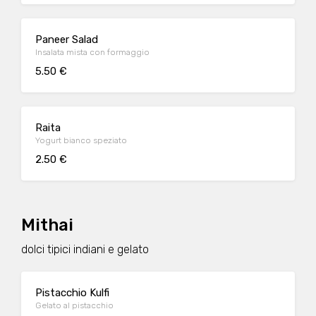
Paneer Salad
Insalata mista con formaggio
5.50 €
Raita
Yogurt bianco speziato
2.50 €
Mithai
dolci tipici indiani e gelato
Pistacchio Kulfi
Gelato al pistacchio