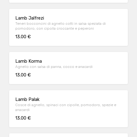
Lamb Jalfrezi
Teneri bocconcini di agnello cotti in salsa speziata di
pomodoro, con cipolla croccante e peperoni
13.00 €
Lamb Korma
Agnello con salsa di panna, cocco e anacardi
13.00 €
Lamb Palak
Cosce di agnello, spinaci con cipolle, pomodoro, spezie e
anacardi
13.00 €