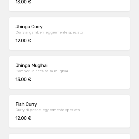
13.00 €
Jhinga Curry
Curry ai gamberi leggermente speziato
12.00 €
Jhinga Muglhai
Gamberi in ricca salsa mughlai
13.00 €
Fish Curry
Curry di pesce leggermente speziato
12.00 €