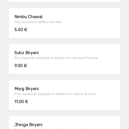
Nimbu Chawal
Riso al limone saltato nel wok
5.50 €
Subz Biryani
Riso basmati speziato e saltato con verdure fresche
9.00 €
Murg Biryani
Riso basamati speziato e saltato con carne di pollo
11.00 €
Jhinga Biryani