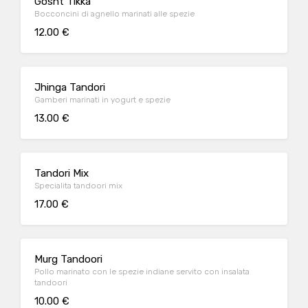
Gosht Tikka
Bocconcini di agnello marinati alle spezie
12.00 €
Jhinga Tandori
Gamberi marinati in yogurt e spezie
13.00 €
Tandori Mix
Specialita tandoori mix
17.00 €
Murg Tandoori
Pollo marinato con le spezie indiane servito con insalata
tandoori
10.00 €