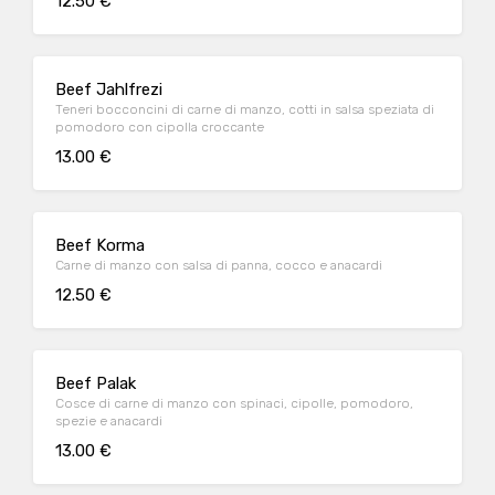
12.50 €
Beef Jahlfrezi
Teneri bocconcini di carne di manzo, cotti in salsa speziata di
pomodoro con cipolla croccante
13.00 €
Beef Korma
Carne di manzo con salsa di panna, cocco e anacardi
12.50 €
Beef Palak
Cosce di carne di manzo con spinaci, cipolle, pomodoro,
spezie e anacardi
13.00 €