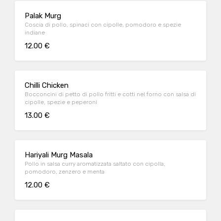
Palak Murg
Coscia di pollo, spinaci con cipolle, pomodoro e spezie
indiane
12.00 €
Chilli Chicken
Bocconcini di petto di pollo fritti e cotti nel forno con salsa di
cipolle, spezie e peperoni
13.00 €
Hariyali Murg Masala
Pollo in salsa curry aromatizzata saltato con cipolla,
pomodoro, zenzero e menta
12.00 €