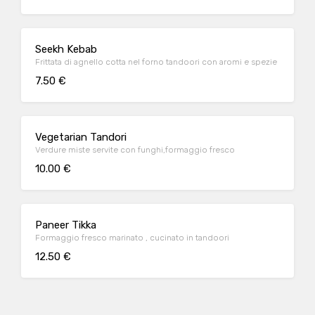
Seekh Kebab
Frittata di agnello cotta nel forno tandoori con aromi e spezie
7.50 €
Vegetarian Tandori
Verdure miste servite con funghi,formaggio fresco
10.00 €
Paneer Tikka
Formaggio fresco marinato , cucinato in tandoori
12.50 €