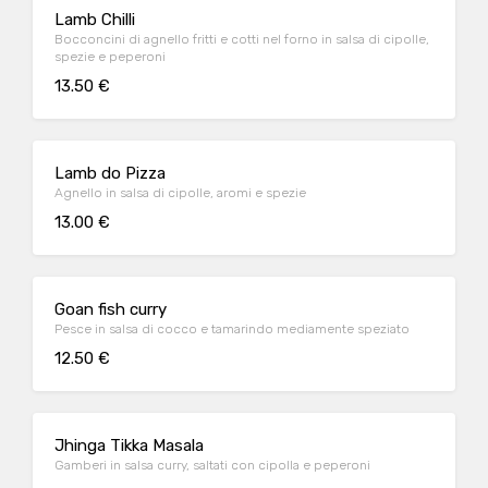
Lamb Chilli
Bocconcini di agnello fritti e cotti nel forno in salsa di cipolle,
spezie e peperoni
13.50 €
Lamb do Pizza
Agnello in salsa di cipolle, aromi e spezie
13.00 €
Goan fish curry
Pesce in salsa di cocco e tamarindo mediamente speziato
12.50 €
Jhinga Tikka Masala
Gamberi in salsa curry, saltati con cipolla e peperoni