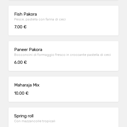
Fish Pakora
Pesce, pastella con farina di ceci
7.00 €
Paneer Pakora
Bocconcini di formaggio fresco in croccante pastella di ceci
6.00 €
Maharaja Mix
10.00 €
Spring roll
Con mazzancolle tropicali