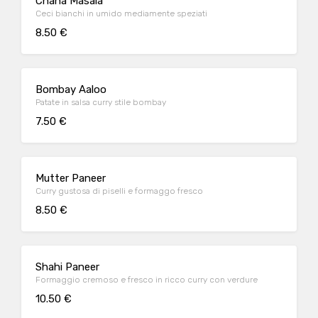
Chana Masala
Ceci bianchi in umido mediamente speziati
8.50 €
Bombay Aaloo
Patate in salsa curry stile bombay
7.50 €
Mutter Paneer
Curry gustosa di piselli e formaggo fresco
8.50 €
Shahi Paneer
Formaggio cremoso e fresco in ricco curry con verdure
10.50 €