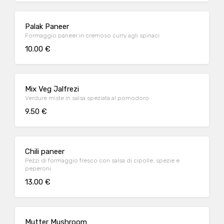
Palak Paneer
Formaggio paneer in cremoso curry agli spinaci
10.00 €
Mix Veg Jalfrezi
Verdure miste in salsa speziata al pomodoro
9.50 €
Chili paneer
Pezzi di formaggio fresco con salsa di cipolle, spezie e
peperoni
13.00 €
Mutter Mushroom