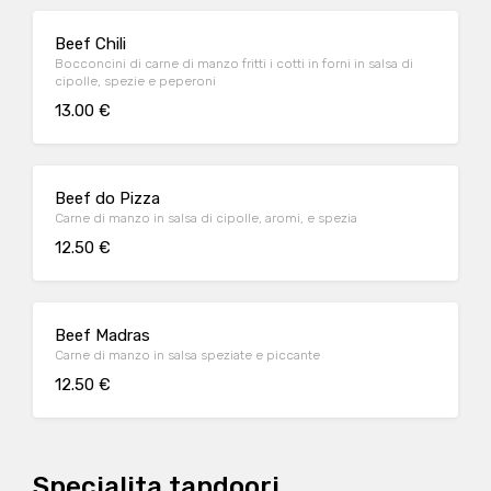
Beef Chili
Bocconcini di carne di manzo fritti i cotti in forni in salsa di
cipolle, spezie e peperoni
13.00 €
Beef do Pizza
Carne di manzo in salsa di cipolle, aromi, e spezia
12.50 €
Beef Madras
Carne di manzo in salsa speziate e piccante
12.50 €
Specialita tandoori