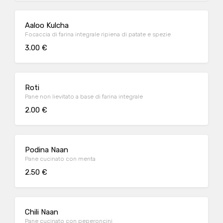
Aaloo Kulcha
Focaccia di farina integrale ripiena di patate e spezie
3.00 €
Roti
Pane non lievitato a base di farina integrale
2.00 €
Podina Naan
Pane cucinato con menta
2.50 €
Chili Naan
Pane cucinato con peperoncini