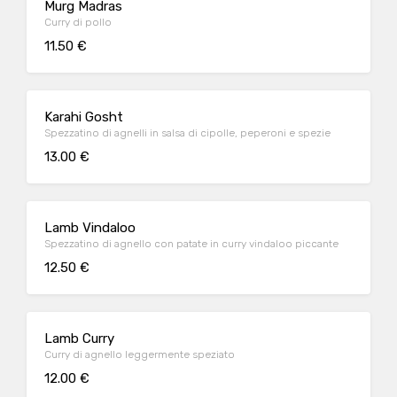
Murg Madras
Curry di pollo
11.50 €
Karahi Gosht
Spezzatino di agnelli in salsa di cipolle, peperoni e spezie
13.00 €
Lamb Vindaloo
Spezzatino di agnello con patate in curry vindaloo piccante
12.50 €
Lamb Curry
Curry di agnello leggermente speziato
12.00 €