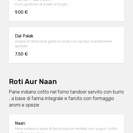
Curry gustoso di piselli e funghi
9.00 €
Dal Palak
Zuppa di lenticchie gialle e rosse con spinaci mediamente
speziati
7.50 €
Roti Aur Naan
Pane indiano cotto nel forno tandoor servito con burro
, a base di farina integrale e farcito con formaggio
aromi e spezie
Naan
Pane indiano a base di farina bianca lievitata con yogurt, cotto