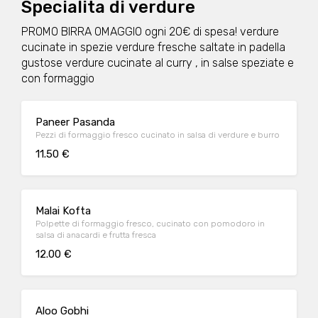
Specialita di verdure
PROMO BIRRA OMAGGIO ogni 20€ di spesa! verdure
cucinate in spezie verdure fresche saltate in padella
gustose verdure cucinate al curry , in salse speziate e
con formaggio
Paneer Pasanda
Pezzi di formaggio fresco cucinato in salsa di verdure e burro
11.50 €
Malai Kofta
Polpette di formaggio fresco, cucinato con pomodoro in
salsa di anacardi e frutta fresca
12.00 €
Aloo Gobhi