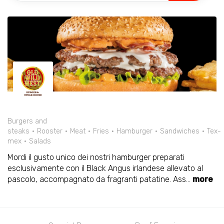
Burgers and
steaks
Rooster
Meat
Fries
Hamburger
Sandwiches
Tex-
mex
Salads
Mordi il gusto unico dei nostri hamburger preparati
esclusivamente con il Black Angus irlandese allevato al
pascolo, accompagnato da fragranti patatine. Ass
...
more