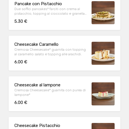
Pancake con Pistacchio
Due soffici pancakes* farciti con crema al
pistacchio, topping al cioccolato e granella
di pistacchio
5.30 €
Cheesecake Caramello
Cremosa Cheesecake* guarnita con topping
al caramello salato e topping alle arachidi.
6.00 €
Cheesecake al lampone
Cremosa Cheesecake* guarnita con purea di
lampone*
6.00 €
Cheesecake Pistacchio