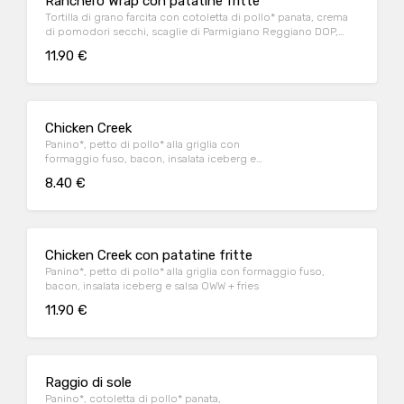
Ranchero Wrap con patatine fritte
Tortilla di grano farcita con cotoletta di pollo* panata, crema
di pomodori secchi, scaglie di Parmigiano Reggiano DOP,
insalata e salsa OWW.
11.90 €
Chicken Creek
Panino*, petto di pollo* alla griglia con
formaggio fuso, bacon, insalata iceberg e
salsa OWW
8.40 €
Chicken Creek con patatine fritte
Panino*, petto di pollo* alla griglia con formaggio fuso,
bacon, insalata iceberg e salsa OWW + fries
11.90 €
Raggio di sole
Panino*, cotoletta di pollo* panata,