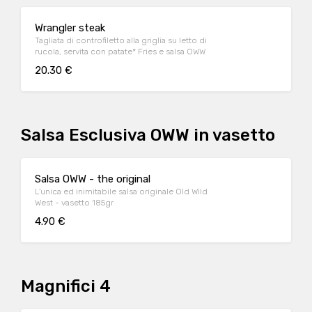
Wrangler steak
Tagliata di controfiletto alla griglia su letto di
rucola, servita con patate* Fries e salsa OWW
20.30 €
Salsa Esclusiva OWW in vasetto
Salsa OWW - the original
L'unica ed inimitabile salsa originale Old Wild
West - vasetto 185gr
4.90 €
Magnifici 4