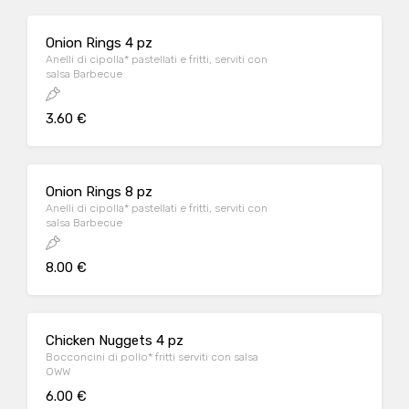
Onion Rings 4 pz
Anelli di cipolla* pastellati e fritti, serviti con
salsa Barbecue
3.60 €
Onion Rings 8 pz
Anelli di cipolla* pastellati e fritti, serviti con
salsa Barbecue
8.00 €
Chicken Nuggets 4 pz
Bocconcini di pollo* fritti serviti con salsa
OWW
6.00 €