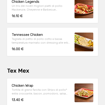
Chicken Legends
Un tris dei nostri migliori piatti di pollo:
Mackenzie, Cheyenne e Barbecue
accompagnati da rucola e patate al forno
16.10 €
Tennessee Chicken
Tagliata di petto di pollo cotto a bassa
temperatura marinato con dressing alle erbe,
mix di pepi, con contorno di caesar salad e
16.00 €
patate al forno
Tex Mex
Chicken Wrap
Tortilla di grano farcita con Strips di pollo*
extra croccante, bacon, pomodoro, salsa
cheddar, insalata, salsa Special servite con
13.40 €
patate* Fries e salsa OWW