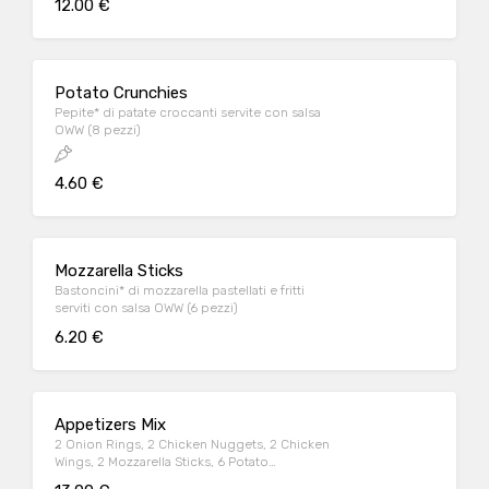
12.00 €
Potato Crunchies
Pepite* di patate croccanti servite con salsa
OWW (8 pezzi)
4.60 €
Mozzarella Sticks
Bastoncini* di mozzarella pastellati e fritti
serviti con salsa OWW (6 pezzi)
6.20 €
Appetizers Mix
2 Onion Rings, 2 Chicken Nuggets, 2 Chicken
Wings, 2 Mozzarella Sticks, 6 Potato
Crunchies, serviti con salsa OWW