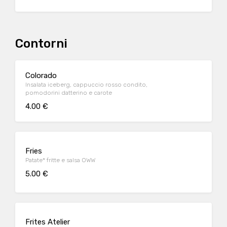
Contorni
Colorado
Insalata iceberg, cappuccio rosso condito,
pomodorini datterino e carote
4.00 €
Fries
Patate* fritte e salsa OWW
5.00 €
Frites Atelier