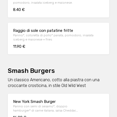
pomodoro, insalata iceberg e maionese.
8.40 €
Raggio di sole con patatine fritte
Panino*, cotoletta di pollo* panata, pomodoro, insalata
iceberg e maionese + fries
11.90 €
Smash Burgers
Un classico Americano, cotto alla piastra con una
croccante crosticina, in stile Old Wild West
New York Smash Burger
Panino con semi di sesamo*, doppio
hamburger* di carne italiana, salsa Cheddar,
bacon, pomodoro, salsa OWW, insalata