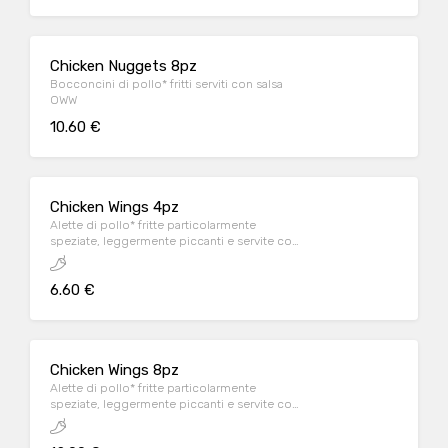
Chicken Nuggets 8pz
Bocconcini di pollo* fritti serviti con salsa
OWW
10.60 €
Chicken Wings 4pz
Alette di pollo* fritte particolarmente
speziate, leggermente piccanti e servite con
salsa OWW
6.60 €
Chicken Wings 8pz
Alette di pollo* fritte particolarmente
speziate, leggermente piccanti e servite con
salsa OWW