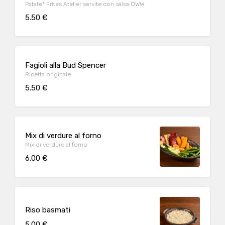
Patate* Frites Atelier servite con salsa OWW
5.50 €
Fagioli alla Bud Spencer
Ricetta originale
5.50 €
Mix di verdure al forno
Mix di verdure al forno
6.00 €
Riso basmati
5.00 €