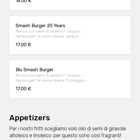
16.00 €
iceberg e cetriolini, accompagnato da
patate* Fries e salsa OWW.
Smash Burger 20 Years
Panino con semi di sesamo*, doppio
hamburger* di carne italiana, salsa al
"Pecorino Romano DOP", guanciale nostrano,
17.00 €
insalata iceberg, salsa maionese senapata
con pomodori secchi, servito con patate*
Fries e salsa OWW.
Blu Smash Burger
Panino con semi di sesamo*, doppio
hamburger* di carne italiana, formaggio
Cheddar affumicato, bacon, salsa smoked,
17.00 €
insalata iceberg, servito con patate* Fries e
salsa OWW
Appetizers
Per i nostri fritti scegliamo solo olio di semi di girasole
altoleico e linoleico: per questo sono così fragranti!