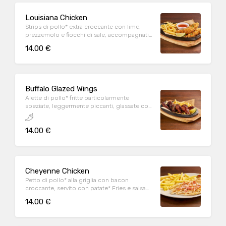
Louisiana Chicken
Strips di pollo* extra croccante con lime,
prezzemolo e fiocchi di sale, accompagnati
da patate* Fries e salsa Sweet & chili
14.00 €
Buffalo Glazed Wings
Alette di pollo* fritte particolarmente
speziate, leggermente piccanti, glassate con
Korean sauce, sesamo tostato, prezzemolo,
lime e servite con patate* Fries
14.00 €
Cheyenne Chicken
Petto di pollo* alla griglia con bacon
croccante, servito con patate* Fries e salsa
OWW
14.00 €