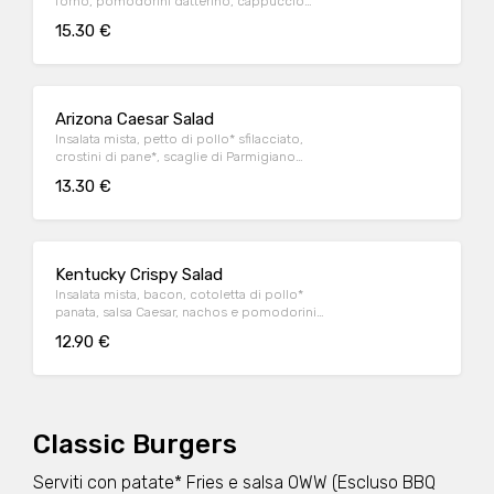
forno, pomodorini datterino, cappuccio
rosso condito e crostini di pane*.
15.30 €
Arizona Caesar Salad
Insalata mista, petto di pollo* sfilacciato,
crostini di pane*, scaglie di Parmigiano
Reggiano DOP e salsa Caesar
13.30 €
Kentucky Crispy Salad
Insalata mista, bacon, cotoletta di pollo*
panata, salsa Caesar, nachos e pomodorini
datterino
12.90 €
Classic Burgers
Serviti con patate* Fries e salsa OWW (Escluso BBQ