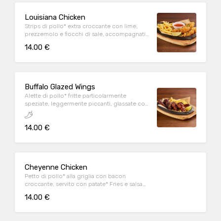
Louisiana Chicken
Strips di pollo* extra croccante con lime,
prezzemolo e fiocchi di sale, accompagnati
da patate* Fries e salsa Sweet & chili
14.00 €
Buffalo Glazed Wings
Alette di pollo* fritte particolarmente
speziate, leggermente piccanti, glassate con
Korean sauce, sesamo tostato, prezzemolo,
lime e servite con patate* Fries
14.00 €
Cheyenne Chicken
Petto di pollo* alla griglia con bacon
croccante, servito con patate* Fries e salsa
OWW
14.00 €