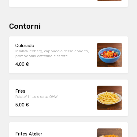
Contorni
Colorado
Insalata iceberg, cappuccio rosso condito,
pomodorini datterino e carote
4.00 €
Fries
Patate* fritte e salsa OWW
5.00 €
Frites Atelier