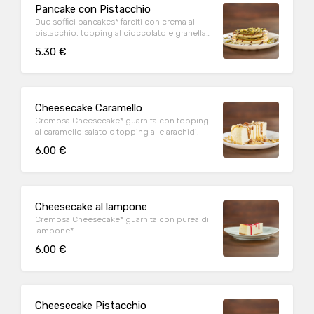
Pancake con Pistacchio
Due soffici pancakes* farciti con crema al
pistacchio, topping al cioccolato e granella
di pistacchio
5.30 €
Cheesecake Caramello
Cremosa Cheesecake* guarnita con topping
al caramello salato e topping alle arachidi.
6.00 €
Cheesecake al lampone
Cremosa Cheesecake* guarnita con purea di
lampone*
6.00 €
Cheesecake Pistacchio