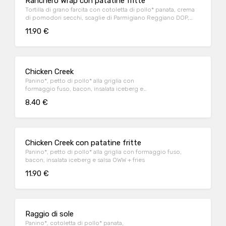
Ranchero Wrap con patatine fritte
Tortilla di grano farcita con cotoletta di pollo* panata, crema
di pomodori secchi, scaglie di Parmigiano Reggiano DOP,
insalata e salsa OWW.
11.90 €
Chicken Creek
Panino*, petto di pollo* alla griglia con
formaggio fuso, bacon, insalata iceberg e
salsa OWW
8.40 €
Chicken Creek con patatine fritte
Panino*, petto di pollo* alla griglia con formaggio fuso,
bacon, insalata iceberg e salsa OWW + fries
11.90 €
Raggio di sole
Panino*, cotoletta di pollo* panata,