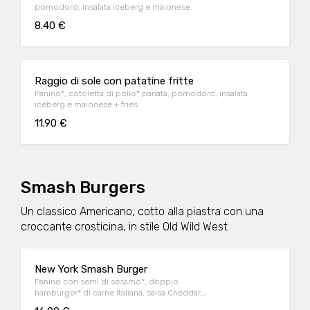
pomodoro, insalata iceberg e maionese.
8.40 €
Raggio di sole con patatine fritte
Panino*, cotoletta di pollo* panata, pomodoro, insalata
iceberg e maionese + fries
11.90 €
Smash Burgers
Un classico Americano, cotto alla piastra con una
croccante crosticina, in stile Old Wild West
New York Smash Burger
Panino con semi di sesamo*, doppio
hamburger* di carne italiana, salsa Cheddar,
bacon, pomodoro, salsa OWW, insalata