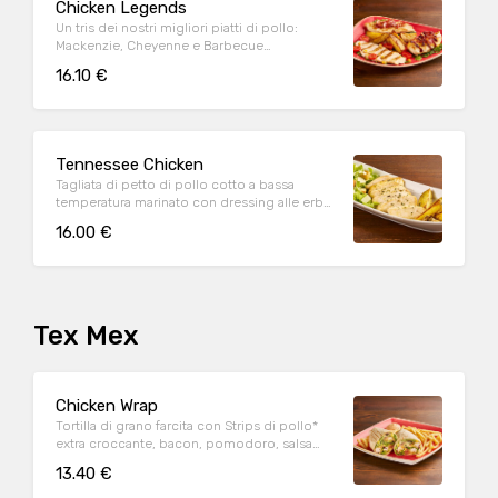
Chicken Legends
Un tris dei nostri migliori piatti di pollo:
Mackenzie, Cheyenne e Barbecue
accompagnati da rucola e patate al forno
16.10 €
Tennessee Chicken
Tagliata di petto di pollo cotto a bassa
temperatura marinato con dressing alle erbe,
mix di pepi, con contorno di caesar salad e
16.00 €
patate al forno
Tex Mex
Chicken Wrap
Tortilla di grano farcita con Strips di pollo*
extra croccante, bacon, pomodoro, salsa
cheddar, insalata, salsa Special servite con
13.40 €
patate* Fries e salsa OWW