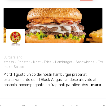
Burgers and
steaks
Rooster
Meat
Fries
Hamburger
Sandwiches
Tex-
mex
Salads
Mordi il gusto unico dei nostri hamburger preparati
esclusivamente con il Black Angus irlandese allevato al
pascolo, accompagnato da fragranti patatine. Ass
...
more