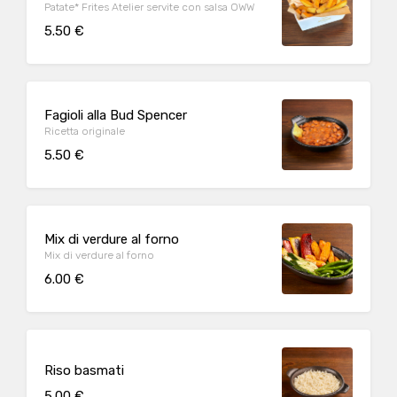
Patate* Frites Atelier servite con salsa OWW
5.50 €
Fagioli alla Bud Spencer
Ricetta originale
5.50 €
Mix di verdure al forno
Mix di verdure al forno
6.00 €
Riso basmati
5.00 €