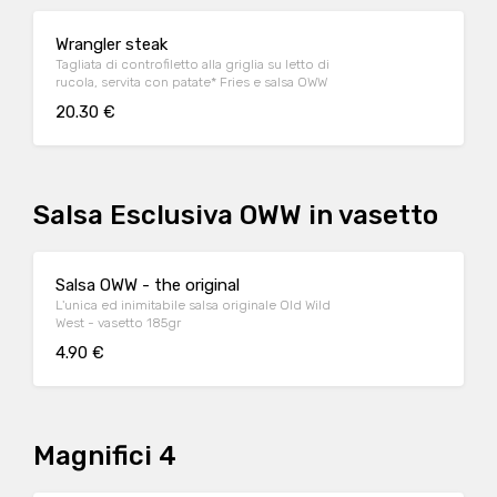
Wrangler steak
Tagliata di controfiletto alla griglia su letto di
rucola, servita con patate* Fries e salsa OWW
20.30 €
Salsa Esclusiva OWW in vasetto
Salsa OWW - the original
L'unica ed inimitabile salsa originale Old Wild
West - vasetto 185gr
4.90 €
Magnifici 4