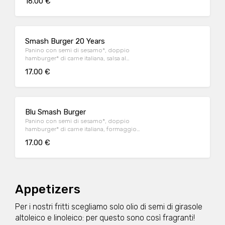
16.00 €
iceberg e cetriolini, accompagnato da
patate* Fries e salsa OWW.
Smash Burger 20 Years
Panino con semi di sesamo*, doppio
hamburger* di carne italiana, salsa al
"Pecorino Romano DOP", guanciale nostrano,
17.00 €
insalata iceberg, salsa maionese senapata
con pomodori secchi, servito con patate*
Fries e salsa OWW.
Blu Smash Burger
Panino con semi di sesamo*, doppio
hamburger* di carne italiana, formaggio
Cheddar affumicato, bacon, salsa smoked,
17.00 €
insalata iceberg, servito con patate* Fries e
salsa OWW
Appetizers
Per i nostri fritti scegliamo solo olio di semi di girasole
altoleico e linoleico: per questo sono così fragranti!