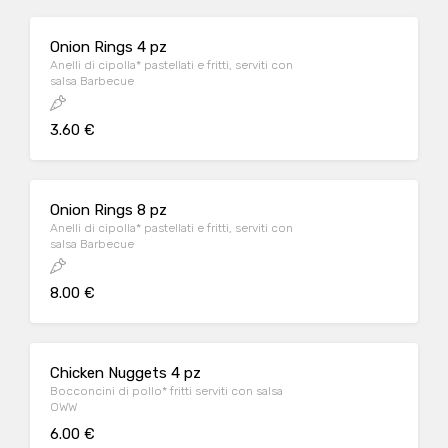
Onion Rings 4 pz
Anelli di cipolla* pastellati e fritti, serviti con
salsa Barbecue
3.60 €
Onion Rings 8 pz
Anelli di cipolla* pastellati e fritti, serviti con
salsa Barbecue
8.00 €
Chicken Nuggets 4 pz
Bocconcini di pollo* fritti serviti con salsa
OWW
6.00 €