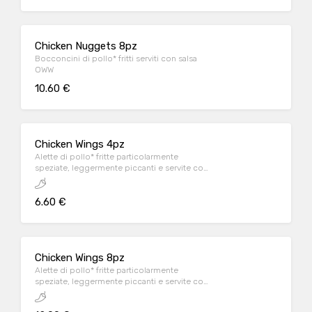
Chicken Nuggets 8pz
Bocconcini di pollo* fritti serviti con salsa
OWW
10.60 €
Chicken Wings 4pz
Alette di pollo* fritte particolarmente
speziate, leggermente piccanti e servite con
salsa OWW
6.60 €
Chicken Wings 8pz
Alette di pollo* fritte particolarmente
speziate, leggermente piccanti e servite con
salsa OWW