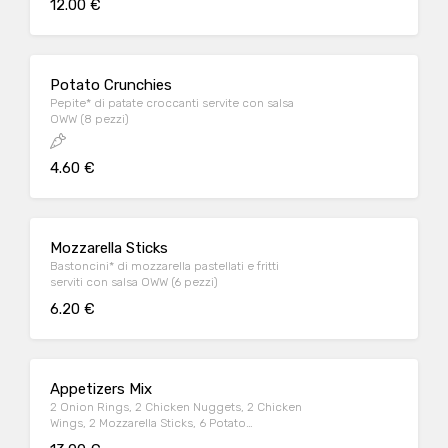
12.00 €
Potato Crunchies
Pepite* di patate croccanti servite con salsa
OWW (8 pezzi)
4.60 €
Mozzarella Sticks
Bastoncini* di mozzarella pastellati e fritti
serviti con salsa OWW (6 pezzi)
6.20 €
Appetizers Mix
2 Onion Rings, 2 Chicken Nuggets, 2 Chicken
Wings, 2 Mozzarella Sticks, 6 Potato
Crunchies, serviti con salsa OWW