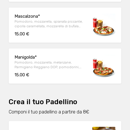
Mascalzona*
Pomodoro, mozzarella, spianata piccante,
cipolla caramellata, mozzarella di bufala
Campana DOP, basilico + patate* fritte +
15.00 €
bibita latt. 0,33 a scelta
Manigolda*
Pomodoro, mozzarella, melanzane,
Parmigiano Reggiano DOP, pomodorini,
basilico, origano + patate* fritte + bibita latt.
15.00 €
0,33 a scelta
Crea il tuo Padellino
Componi il tuo padellino a partire da 8€