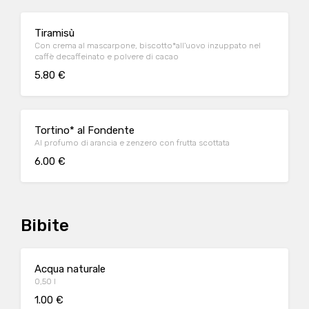
Tiramisù
Con crema al mascarpone, biscotto*all'uovo inzuppato nel
caffè decaffeinato e polvere di cacao
5.80 €
Tortino* al Fondente
Al profumo di arancia e zenzero con frutta scottata
6.00 €
Bibite
Acqua naturale
0,50 l
1.00 €