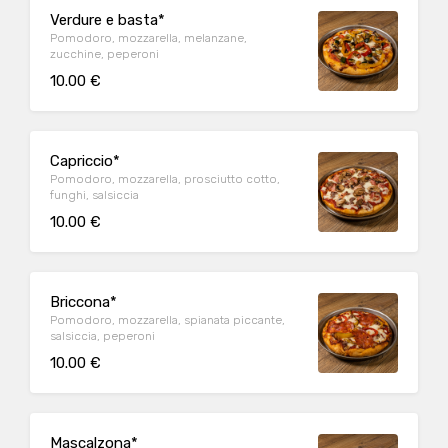
Verdure e basta*
Pomodoro, mozzarella, melanzane,
zucchine, peperoni
10.00 €
Capriccio*
Pomodoro, mozzarella, prosciutto cotto,
funghi, salsiccia
10.00 €
Briccona*
Pomodoro, mozzarella, spianata piccante,
salsiccia, peperoni
10.00 €
Mascalzona*