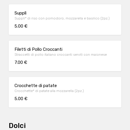
Supplì
Supplì* di riso con pomodoro, mozzarella e basilico (2pz.)
5.00 €
Filetti di Pollo Croccanti
Straccetti di pollo italiano croccanti serviti con maionese
7.00 €
Crocchette di patate
Crocchette* di patate alla mozzarella (2pz.)
5.00 €
Dolci