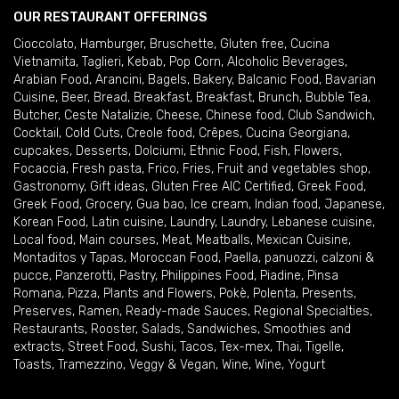
OUR RESTAURANT OFFERINGS
Cioccolato
,
Hamburger
,
Bruschette
,
Gluten free
,
Cucina
Vietnamita
,
Taglieri
,
Kebab
,
Pop Corn
,
Alcoholic Beverages
,
Arabian Food
,
Arancini
,
Bagels
,
Bakery
,
Balcanic Food
,
Bavarian
Cuisine
,
Beer
,
Bread
,
Breakfast
,
Breakfast
,
Brunch
,
Bubble Tea
,
Butcher
,
Ceste Natalizie
,
Cheese
,
Chinese food
,
Club Sandwich
,
Cocktail
,
Cold Cuts
,
Creole food
,
Crêpes
,
Cucina Georgiana
,
cupcakes
,
Desserts
,
Dolciumi
,
Ethnic Food
,
Fish
,
Flowers
,
Focaccia
,
Fresh pasta
,
Frico
,
Fries
,
Fruit and vegetables shop
,
Gastronomy
,
Gift ideas
,
Gluten Free AIC Certified
,
Greek Food
,
Greek Food
,
Grocery
,
Gua bao
,
Ice cream
,
Indian food
,
Japanese
,
Korean Food
,
Latin cuisine
,
Laundry
,
Laundry
,
Lebanese cuisine
,
Local food
,
Main courses
,
Meat
,
Meatballs
,
Mexican Cuisine
,
Montaditos y Tapas
,
Moroccan Food
,
Paella
,
panuozzi, calzoni &
pucce
,
Panzerotti
,
Pastry
,
Philippines Food
,
Piadine
,
Pinsa
Romana
,
Pizza
,
Plants and Flowers
,
Pokè
,
Polenta
,
Presents
,
Preserves
,
Ramen
,
Ready-made Sauces
,
Regional Specialties
,
Restaurants
,
Rooster
,
Salads
,
Sandwiches
,
Smoothies and
extracts
,
Street Food
,
Sushi
,
Tacos
,
Tex-mex
,
Thai
,
Tigelle
,
Toasts
,
Tramezzino
,
Veggy & Vegan
,
Wine
,
Wine
,
Yogurt