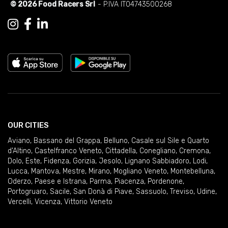
© 2026 Food Racers Srl
- P.IVA IT04743500268
OUR CITIES
Aviano
,
Bassano del Grappa
,
Belluno
,
Casale sul Sile e Quarto
d'Altino
,
Castelfranco Veneto
,
Cittadella
,
Conegliano
,
Cremona
,
Dolo
,
Este
,
Fidenza
,
Gorizia
,
Jesolo
,
Lignano Sabbiadoro
,
Lodi
,
Lucca
,
Mantova
,
Mestre
,
Mirano
,
Mogliano Veneto
,
Montebelluna
,
Oderzo
,
Paese e Istrana
,
Parma
,
Piacenza
,
Pordenone
,
Portogruaro
,
Sacile
,
San Donà di Piave
,
Sassuolo
,
Treviso
,
Udine
,
Vercelli
,
Vicenza
,
Vittorio Veneto