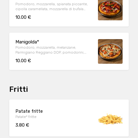
Pomodoro, mozzarella, spianata piccante,
cipolla caramellata, mozzarella di bufala
Campana DOP, basilico
10.00 €
Manigolda*
Pomodoro, mozzarella, melanzane,
Parmigiano Reggiano DOP, pomodorini,
basilico, origano
10.00 €
Fritti
Patate fritte
Patate* fritte
3.80 €