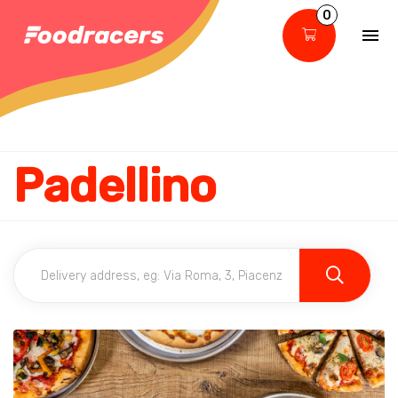
0
Padellino