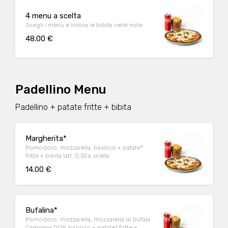
4 menu a scelta
Scegli i menu e indica le bibita nelle note
48.00 €
Padellino Menu
Padellino + patate fritte + bibita
Margherita*
Pomodoro, mozzarella, basilico + patate*
fritte + bibita latt. 0,33 a scelta
14.00 €
Bufalina*
Pomodoro, mozzarella, mozzarella di bufala
Campana DOP, basilico + patate* fritte +