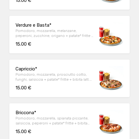
15.00 €
Verdure e Basta*
Pomodoro, mozzarella, melanzane,
peperoni, zucchine, origano + patate* fritte +
bibita latt. 0,33 a scelta
15.00 €
Capriccio*
Pomodoro, mozzarella, prosciutto cotto,
funghi, salsiccia + patate* fritte + bibita latt.
0,33 a scelta
15.00 €
Briccona*
Pomodoro, mozzarella, spianata piccante,
salsiccia, peperoni + patate* fritte + bibita
latt. 0,33 a scelta
15.00 €