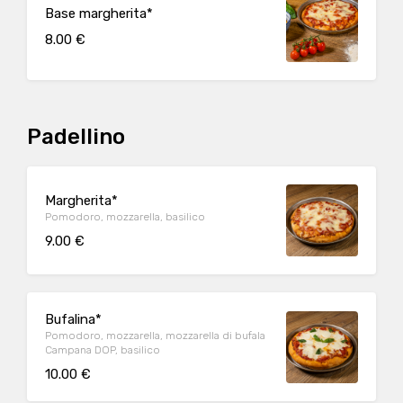
Base margherita*
8.00 €
Padellino
Margherita*
Pomodoro, mozzarella, basilico
9.00 €
Bufalina*
Pomodoro, mozzarella, mozzarella di bufala
Campana DOP, basilico
10.00 €