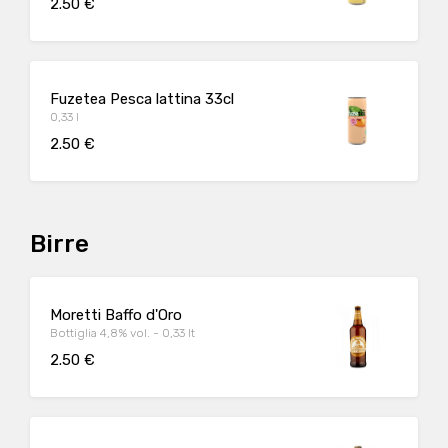
2.50 €
Fuzetea Pesca lattina 33cl
0,33 l
2.50 €
Birre
Moretti Baffo d'Oro
Bottiglia 4,8% vol. - 0,33 lt
2.50 €