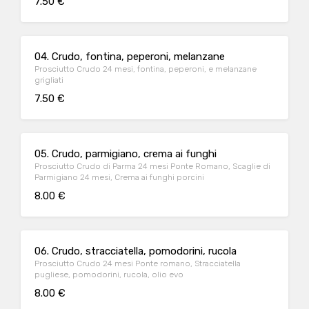
7.50 €
04. Crudo, fontina, peperoni, melanzane
Prosciutto Crudo 24 mesi, fontina, peperoni, e melanzane
grigliati
7.50 €
05. Crudo, parmigiano, crema ai funghi
Prosciutto Crudo di Parma 24 mesi Ponte Romano, Scaglie di
Parmigiano 24 mesi, Crema ai funghi porcini
8.00 €
06. Crudo, stracciatella, pomodorini, rucola
Prosciutto Crudo 24 mesi Ponte romano, Stracciatella
pugliese, pomodorini, rucola, olio evo
8.00 €