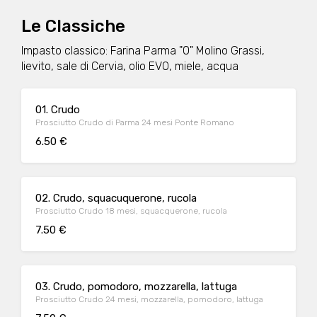
Le Classiche
Impasto classico: Farina Parma "0" Molino Grassi,
lievito, sale di Cervia, olio EVO, miele, acqua
01. Crudo
Prosciutto Crudo di Parma 24 mesi Ponte Romano
6.50 €
02. Crudo, squacuquerone, rucola
Prosciutto Crudo 18 mesi, squacquerone, rucola
7.50 €
03. Crudo, pomodoro, mozzarella, lattuga
Prosciutto Crudo 24 mesi, mozzarella, pomodoro, lattuga