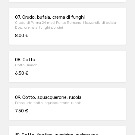
07. Crudo, bufala, crema di funghi
Crudo di Parma 24 mesi Ponte Romano, Mozzarella di bufala
Dop, crema ai funghi porcini
8.00 €
08. Cotto
Cotto Branchi
6.50 €
09. Cotto, squacquerone, rucola
Prosciutto cotto, squacquerone, rucola
7.50 €