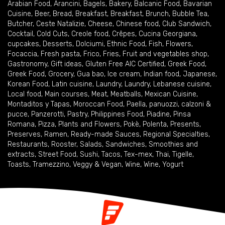
Arabian Food
,
Arancini
,
Bagels
,
Bakery
,
Balcanic Food
,
Bavarian
Cuisine
,
Beer
,
Bread
,
Breakfast
,
Breakfast
,
Brunch
,
Bubble Tea
,
Butcher
,
Ceste Natalizie
,
Cheese
,
Chinese food
,
Club Sandwich
,
Cocktail
,
Cold Cuts
,
Creole food
,
Crêpes
,
Cucina Georgiana
,
cupcakes
,
Desserts
,
Dolciumi
,
Ethnic Food
,
Fish
,
Flowers
,
Focaccia
,
Fresh pasta
,
Frico
,
Fries
,
Fruit and vegetables shop
,
Gastronomy
,
Gift ideas
,
Gluten Free AIC Certified
,
Greek Food
,
Greek Food
,
Grocery
,
Gua bao
,
Ice cream
,
Indian food
,
Japanese
,
Korean Food
,
Latin cuisine
,
Laundry
,
Laundry
,
Lebanese cuisine
,
Local food
,
Main courses
,
Meat
,
Meatballs
,
Mexican Cuisine
,
Montaditos y Tapas
,
Moroccan Food
,
Paella
,
panuozzi, calzoni &
pucce
,
Panzerotti
,
Pastry
,
Philippines Food
,
Piadine
,
Pinsa
Romana
,
Pizza
,
Plants and Flowers
,
Pokè
,
Polenta
,
Presents
,
Preserves
,
Ramen
,
Ready-made Sauces
,
Regional Specialties
,
Restaurants
,
Rooster
,
Salads
,
Sandwiches
,
Smoothies and
extracts
,
Street Food
,
Sushi
,
Tacos
,
Tex-mex
,
Thai
,
Tigelle
,
Toasts
,
Tramezzino
,
Veggy & Vegan
,
Wine
,
Wine
,
Yogurt