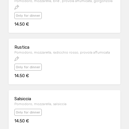
Pomodoro, mozzarella, brie , provola affumicata, gorgonzola
Only for dinner
14.50 €
Rustica
Pomodoro, mozzarella, radicchio rosso, provola affumicata
Only for dinner
14.50 €
Salsiccia
Pomodoro, mozzarella, salsiccia
Only for dinner
14.50 €