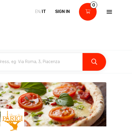
0
EN/
IT
SIGN IN