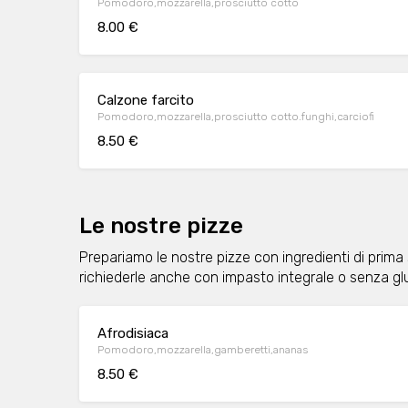
Pomodoro,mozzarella,prosciutto cotto
8.00 €
Calzone farcito
Pomodoro,mozzarella,prosciutto cotto.funghi,carciofi
8.50 €
Le nostre pizze
Prepariamo le nostre pizze con ingredienti di prima
richiederle anche con impasto integrale o senza gl
Afrodisiaca
Pomodoro,mozzarella,gamberetti,ananas
8.50 €