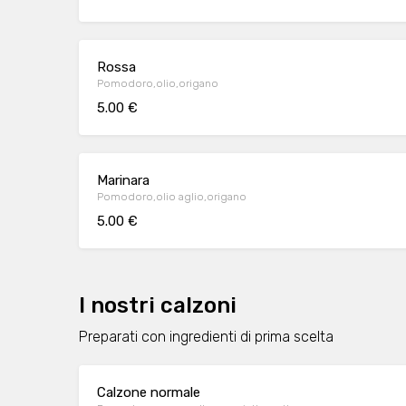
Rossa
Pomodoro,olio,origano
5.00 €
Marinara
Pomodoro,olio aglio,origano
5.00 €
I nostri calzoni
Preparati con ingredienti di prima scelta
Calzone normale