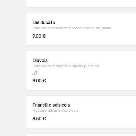
Del ducato
Pomodoro,mozzarella,prosciutto crudo,grana
9.00 €
Diavola
Pomodoro,mozzarella,salame piccante
8.00 €
Friarielli e salsiccia
Mozzarella,friarielli,salsiccia
8.50 €