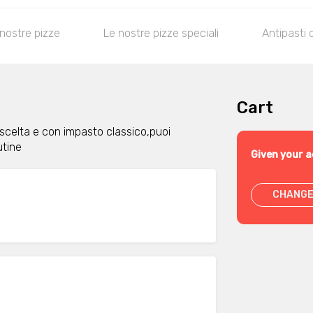
nostre pizze
Le nostre pizze speciali
Antipasti 
Cart
 scelta e con impasto classico,puoi
utine
Given your a
CHANGE