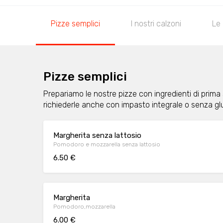
Pizze semplici
I nostri calzoni
Le 
Pizze semplici
Prepariamo le nostre pizze con ingredienti di prima
richiederle anche con impasto integrale o senza gl
Margherita senza lattosio
Pomodoro e mozzarella senza lattosio
6.50 €
Margherita
Pomodoro,mozzarella
6.00 €