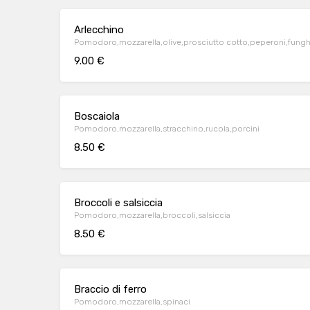
Arlecchino
Pomodoro,mozzarella,olive,prosciutto cotto,peperoni,funghi,
9.00 €
Boscaiola
Pomodoro,mozzarella,stracchino,rucola,porcini
8.50 €
Broccoli e salsiccia
Pomodoro,mozzarella,broccoli,salsiccia
8.50 €
Braccio di ferro
Pomodoro,mozzarella,spinaci