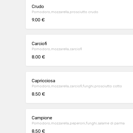
Crudo
Pomodoro,mozzarella,prosciutto crudo
9.00 €
Carciofi
Pomodoro,mozzarella,carciofi
8.00 €
Capricciosa
Pomodoro,mozzarella,carciofi,funghi,prosciutto cotto
8.50 €
Campione
Pomodoro,mozzarella,peperoni,funghi,salame di parma
8.50 €