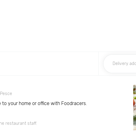
Pesce
ce to your home or office with Foodracers.
he restaurant staff.