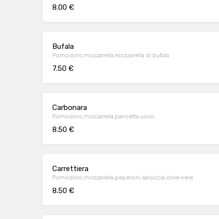
8.00 €
Bufala
Pomodoro,mozzarella,mozzarella di bufala
7.50 €
Carbonara
Pomodoro,mozzarella,pancetta,uovo
8.50 €
Carrettiera
Pomodoro,mozzarella,peperoni,salsiccia,olive nere
8.50 €