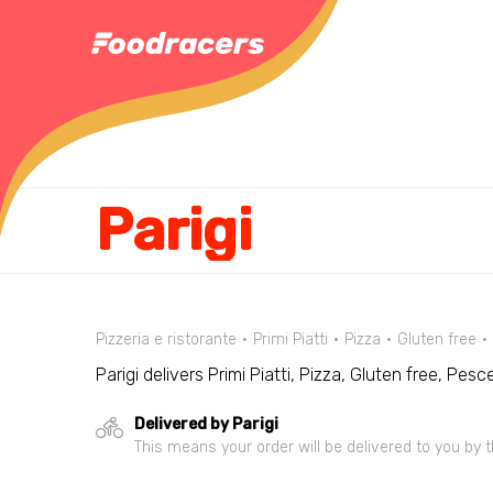
Parigi
Pizzeria e ristorante
Primi Piatti
Pizza
Gluten free
Parigi delivers Primi Piatti, Pizza, Gluten free, Pes
Delivered by Parigi
This means your order will be delivered to you by t