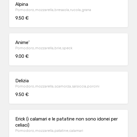
Alpina
Pomodoro,mozzarella,bresaola,rucola,grana
9.50 €
Anime’
Pomodoro,mozzarella,brie,speck
9.00 €
Delizia
Pomodoro,mozzarella,scamorza,salsiccia,porcini
9.50 €
Erick (i calamari e le patatine non sono idonei per
celiaci)
Pomodoro,mozzarella,patatine,calamari