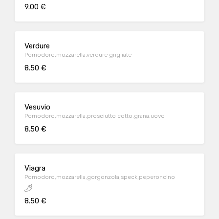
9.00 €
Verdure
Pomodoro,mozzarella,verdure grigliate
8.50 €
Vesuvio
Pomodoro,mozzarella,prosciutto cotto,grana,uovo
8.50 €
Viagra
Pomodoro,mozzarella,gorgonzola,speck,peperoncino
8.50 €