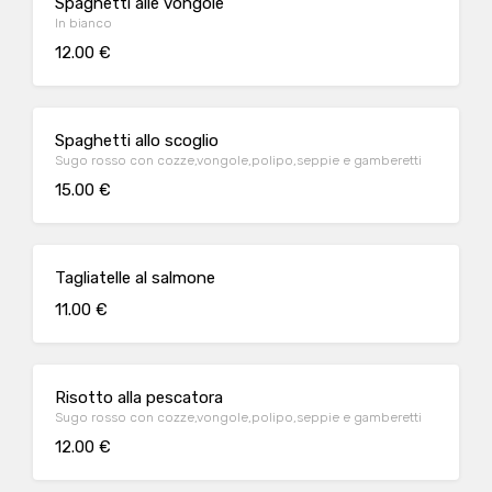
Spaghetti alle vongole
In bianco
12.00 €
Spaghetti allo scoglio
Sugo rosso con cozze,vongole,polipo,seppie e gamberetti
15.00 €
Tagliatelle al salmone
11.00 €
Risotto alla pescatora
Sugo rosso con cozze,vongole,polipo,seppie e gamberetti
12.00 €