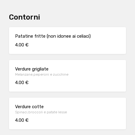
Contorni
Patatine fritte (non idonee ai celiaci)
4.00 €
Verdure grigliate
Melanzane,peperoni e zucchine
4.00 €
Verdure cotte
Spinaci,broccoli e patate lesse
4.00 €