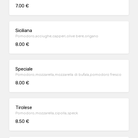
7.00 €
Siciliana
Pomodoro,acciughe,capperi,olive bere,origano
8.00 €
Speciale
Pomodoro,mozzarella,mozzarella di bufala,pomodoro fresco
8.00 €
Tirolese
Pomodoro,mozzarella,cipolla,speck
8.50 €