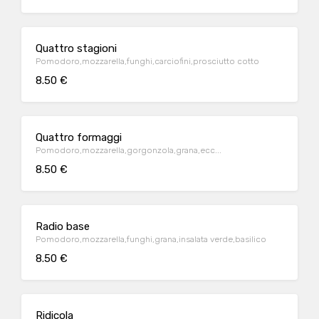
Quattro stagioni
Pomodoro,mozzarella,funghi,carciofini,prosciutto cotto
8.50 €
Quattro formaggi
Pomodoro,mozzarella,gorgonzola,grana,ecc...
8.50 €
Radio base
Pomodoro,mozzarella,funghi,grana,insalata verde,basilico
8.50 €
Ridicola