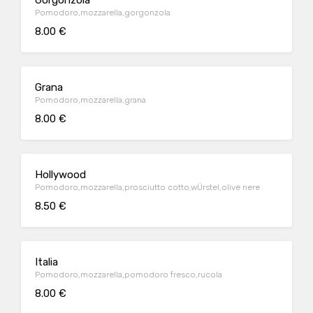
Gorgonzola
Pomodoro,mozzarella,gorgonzola
8.00 €
Grana
Pomodoro,mozzarella,grana
8.00 €
Hollywood
Pomodoro,mozzarella,prosciutto cotto,wÜrstel,olive nere
8.50 €
Italia
Pomodoro,mozzarella,pomodoro fresco,rucola
8.00 €