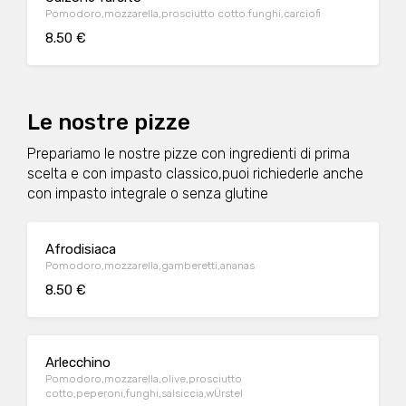
Pomodoro,mozzarella,prosciutto cotto.funghi,carciofi
8.50 €
Le nostre pizze
Prepariamo le nostre pizze con ingredienti di prima
scelta e con impasto classico,puoi richiederle anche
con impasto integrale o senza glutine
Afrodisiaca
Pomodoro,mozzarella,gamberetti,ananas
8.50 €
Arlecchino
Pomodoro,mozzarella,olive,prosciutto
cotto,peperoni,funghi,salsiccia,wÜrstel