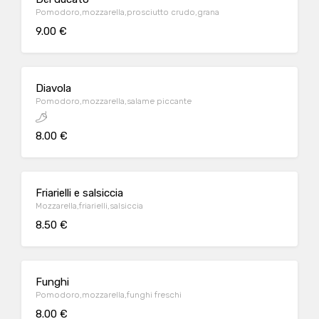
Pomodoro,mozzarella,prosciutto crudo,grana
9.00 €
Diavola
Pomodoro,mozzarella,salame piccante
8.00 €
Friarielli e salsiccia
Mozzarella,friarielli,salsiccia
8.50 €
Funghi
Pomodoro,mozzarella,funghi freschi
8.00 €