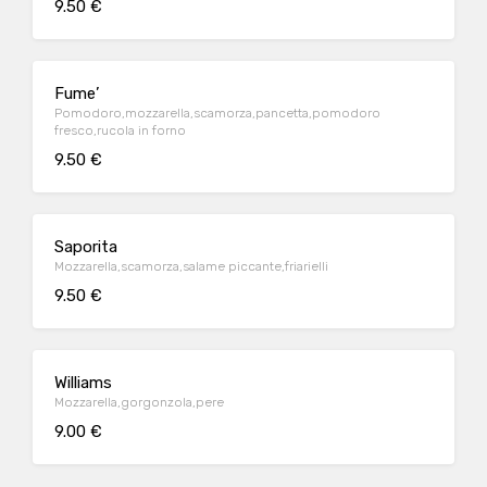
9.50 €
Fume’
Pomodoro,mozzarella,scamorza,pancetta,pomodoro
fresco,rucola in forno
9.50 €
Saporita
Mozzarella,scamorza,salame piccante,friarielli
9.50 €
Williams
Mozzarella,gorgonzola,pere
9.00 €