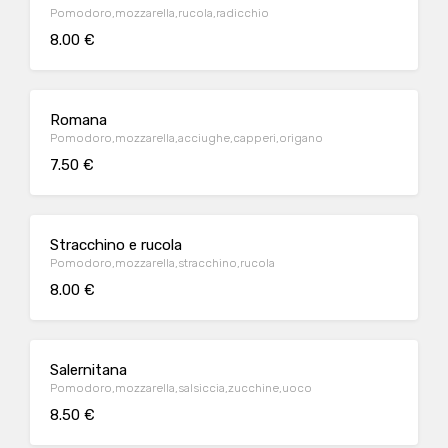
Pomodoro,mozzarella,rucola,radicchio
8.00 €
Romana
Pomodoro,mozzarella,acciughe,capperi,origano
7.50 €
Stracchino e rucola
Pomodoro,mozzarella,stracchino,rucola
8.00 €
Salernitana
Pomodoro,mozzarella,salsiccia,zucchine,uoco
8.50 €