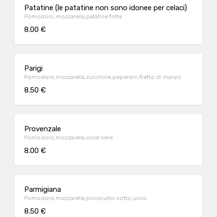
Patatine (le patatine non sono idonee per celaci)
Pomodoro,mozzarella,patatine fritte
8.00 €
Parigi
Pomodoro,mozzarella,zucchine,peperoni,filetto di manzo
8.50 €
Provenzale
Pomodoro,mozzarella,olive nere
8.00 €
Parmigiana
Pomodoro,mozzarella,prosciutto cotto,uovo
8.50 €