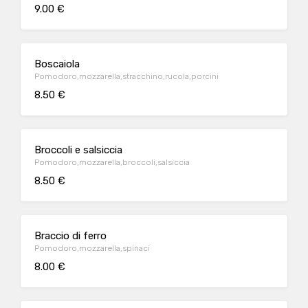
9.00 €
Boscaiola
Pomodoro,mozzarella,stracchino,rucola,porcini
8.50 €
Broccoli e salsiccia
Pomodoro,mozzarella,broccoli,salsiccia
8.50 €
Braccio di ferro
Pomodoro,mozzarella,spinaci
8.00 €