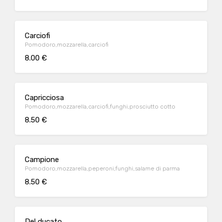
Carciofi
Pomodoro,mozzarella,carciofi
8.00 €
Capricciosa
Pomodoro,mozzarella,carciofi,funghi,prosciutto cotto
8.50 €
Campione
Pomodoro,mozzarella,peperoni,funghi,salame di parma
8.50 €
Del ducato