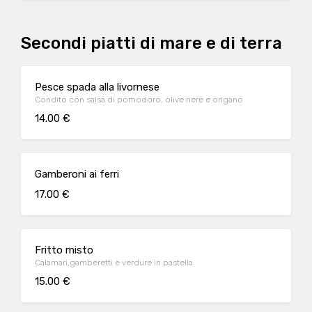
Secondi piatti di mare e di terra
Pesce spada alla livornese
Condito con salsa di pomodoro, olive nere e origano
14.00 €
Gamberoni ai ferri
17.00 €
Fritto misto
Calamari,gamberetti e verdure in pastella
15.00 €