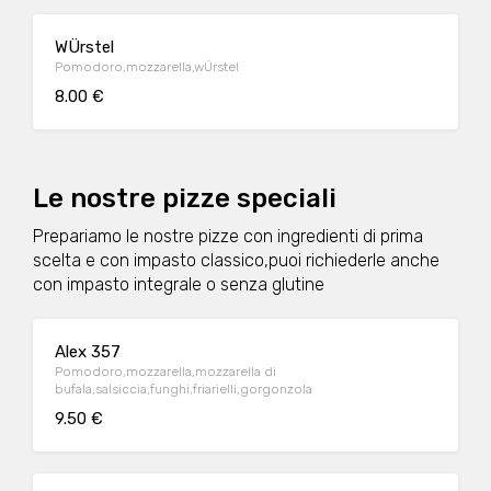
WÜrstel
Pomodoro,mozzarella,wÜrstel
8.00 €
Le nostre pizze speciali
Prepariamo le nostre pizze con ingredienti di prima
scelta e con impasto classico,puoi richiederle anche
con impasto integrale o senza glutine
Alex 357
Pomodoro,mozzarella,mozzarella di
bufala,salsiccia,funghi,friarielli,gorgonzola
9.50 €