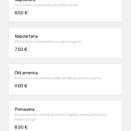
Pomodoro,mozzarella,pancetta,rucola
8.50 €
Napoletana
Pomodoro,mozzarella,acciughe,origano
7.50 €
Old america
Pomodoro,mozzarella,filetto di manzo,porcini,panna
9.00 €
Primavera
Mozzarella,mozzarella di bufala,insalata verde,pomodoro
fresco,funghi
8.50 €