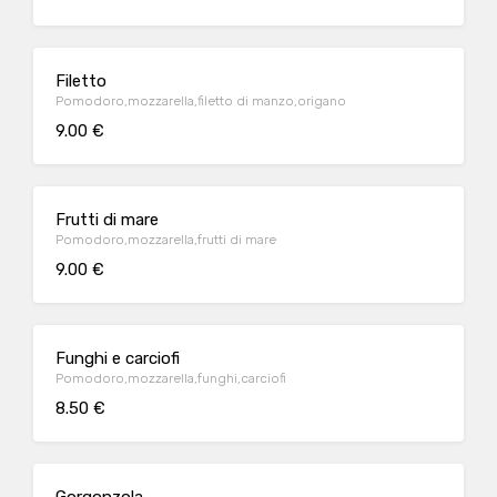
Filetto
Pomodoro,mozzarella,filetto di manzo,origano
9.00 €
Frutti di mare
Pomodoro,mozzarella,frutti di mare
9.00 €
Funghi e carciofi
Pomodoro,mozzarella,funghi,carciofi
8.50 €