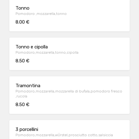
Tonno
Pomodoro ,mozzarella,tonno
8.00 €
Tonno e cipolla
Pomodoro,mozzarella,tonno,cipolla
8.50 €
Tramontina
Pomodoro,mozzarella,mozzarella di bufala,pomodoro fresco
,rucola
8.50 €
3 porcellini
Pomodoro,mozzarella,wÜrstel,prosciutto cotto,salsiccia