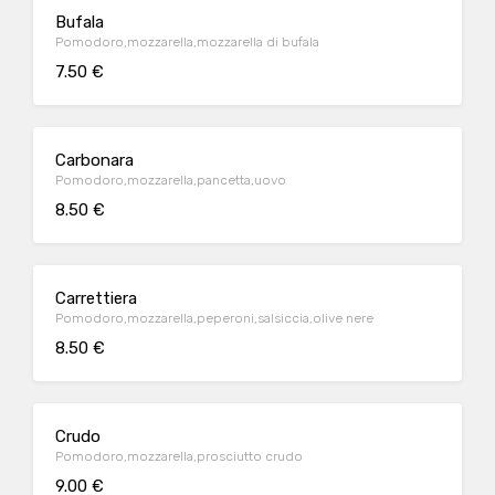
Bufala
Pomodoro,mozzarella,mozzarella di bufala
7.50 €
Carbonara
Pomodoro,mozzarella,pancetta,uovo
8.50 €
Carrettiera
Pomodoro,mozzarella,peperoni,salsiccia,olive nere
8.50 €
Crudo
Pomodoro,mozzarella,prosciutto crudo
9.00 €