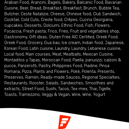
Arabian Food
,
Arancini
,
Bagels
,
Bakery
,
Balcanic Food
,
Bavarian
Cuisine
,
Beer
,
Bread
,
Breakfast
,
Breakfast
,
Brunch
,
Bubble Tea
,
Butcher
,
Ceste Natalizie
,
Cheese
,
Chinese food
,
Club Sandwich
,
Cocktail
,
Cold Cuts
,
Creole food
,
Crêpes
,
Cucina Georgiana
,
cupcakes
,
Desserts
,
Dolciumi
,
Ethnic Food
,
Fish
,
Flowers
,
Focaccia
,
Fresh pasta
,
Frico
,
Fries
,
Fruit and vegetables shop
,
Gastronomy
,
Gift ideas
,
Gluten Free AIC Certified
,
Greek Food
,
Greek Food
,
Grocery
,
Gua bao
,
Ice cream
,
Indian food
,
Japanese
,
Korean Food
,
Latin cuisine
,
Laundry
,
Laundry
,
Lebanese cuisine
,
Local food
,
Main courses
,
Meat
,
Meatballs
,
Mexican Cuisine
,
Montaditos y Tapas
,
Moroccan Food
,
Paella
,
panuozzi, calzoni &
pucce
,
Panzerotti
,
Pastry
,
Philippines Food
,
Piadine
,
Pinsa
Romana
,
Pizza
,
Plants and Flowers
,
Pokè
,
Polenta
,
Presents
,
Preserves
,
Ramen
,
Ready-made Sauces
,
Regional Specialties
,
Restaurants
,
Rooster
,
Salads
,
Sandwiches
,
Smoothies and
extracts
,
Street Food
,
Sushi
,
Tacos
,
Tex-mex
,
Thai
,
Tigelle
,
Toasts
,
Tramezzino
,
Veggy & Vegan
,
Wine
,
Wine
,
Yogurt