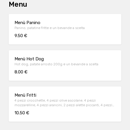
Menu
Menù Panino
Panino, patatine fritte e un bevande a scelta
9.50 €
Menù Hot Dog
Hot dog, patate arrosto 200g e un bevande a scelta
8.00 €
Menù Fritti
4 pezzi crocchette, 4 pezzi olive ascolane, 4 pezzi
mozzarelline, 4 pezzi arancini, 2 pezzi alette piccanti, 4 pezzi
nuggets e 1 pezzo zeppola ripiena
10.50 €