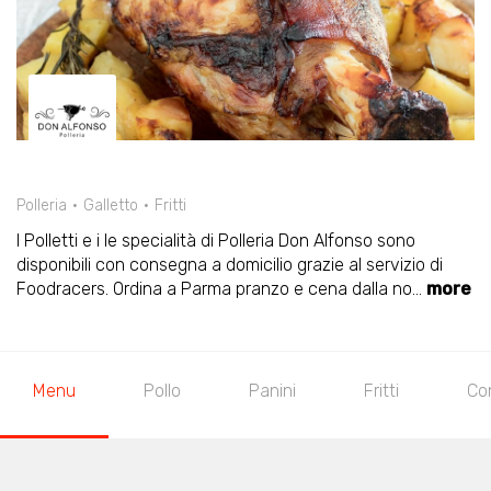
Polleria
Galletto
Fritti
I Polletti e i le specialità di Polleria Don Alfonso sono
disponibili con consegna a domicilio grazie al servizio di
Foodracers. Ordina a Parma pranzo e cena dalla no
...
more
Menu
Pollo
Panini
Fritti
Co