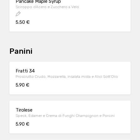
Pancake Maple Syrup
Sciroppo d'Acero e Zucchero a Velo
5.50 €
Panini
Fratti 34
Prosciutto Crudo, Mozzarella, insalata mista e Alici Sott'Olio
5.90 €
Tirolese
Speck, Edamer e Crema di Funghi Champignon e Porcini
5.90 €