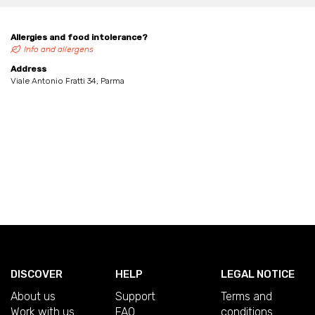
Allergies and food intolerance?
Info and allergens
Address
Viale Antonio Fratti 34, Parma
DISCOVER
HELP
LEGAL NOTICE
About us
Support
Terms and
Work with us
FAQ
conditions