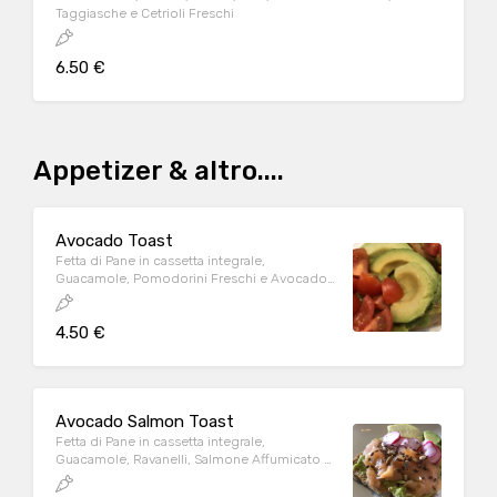
Taggiasche e Cetrioli Freschi
6.50 €
Appetizer & altro....
Avocado Toast
Fetta di Pane in cassetta integrale,
Guacamole, Pomodorini Freschi e Avocado
a Fette
4.50 €
Avocado Salmon Toast
Fetta di Pane in cassetta integrale,
Guacamole, Ravanelli, Salmone Affumicato e
Avocado a Fette