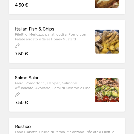
4.50 €
Italian Fish & Chips
Filetti di Merluzzo panati cotti al Forno con
Patate arrosto e Salsa Honey Mustard
7.50 €
Salmo Salar
Farro, Pomodorini, Capperi, Salmone
Affumicato, Avocado, Semi di Sesamo e Lino
7.50 €
Rustico
Pane Ciabatta, Crudo di Parma, Melanzane Trifolate a Filetti e