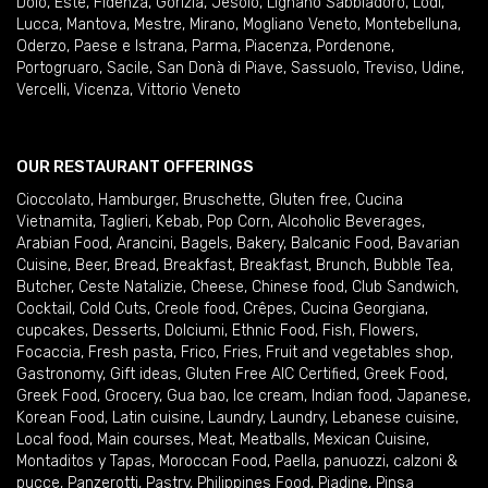
Dolo
,
Este
,
Fidenza
,
Gorizia
,
Jesolo
,
Lignano Sabbiadoro
,
Lodi
,
Lucca
,
Mantova
,
Mestre
,
Mirano
,
Mogliano Veneto
,
Montebelluna
,
Oderzo
,
Paese e Istrana
,
Parma
,
Piacenza
,
Pordenone
,
Portogruaro
,
Sacile
,
San Donà di Piave
,
Sassuolo
,
Treviso
,
Udine
,
Vercelli
,
Vicenza
,
Vittorio Veneto
OUR RESTAURANT OFFERINGS
Cioccolato
,
Hamburger
,
Bruschette
,
Gluten free
,
Cucina
Vietnamita
,
Taglieri
,
Kebab
,
Pop Corn
,
Alcoholic Beverages
,
Arabian Food
,
Arancini
,
Bagels
,
Bakery
,
Balcanic Food
,
Bavarian
Cuisine
,
Beer
,
Bread
,
Breakfast
,
Breakfast
,
Brunch
,
Bubble Tea
,
Butcher
,
Ceste Natalizie
,
Cheese
,
Chinese food
,
Club Sandwich
,
Cocktail
,
Cold Cuts
,
Creole food
,
Crêpes
,
Cucina Georgiana
,
cupcakes
,
Desserts
,
Dolciumi
,
Ethnic Food
,
Fish
,
Flowers
,
Focaccia
,
Fresh pasta
,
Frico
,
Fries
,
Fruit and vegetables shop
,
Gastronomy
,
Gift ideas
,
Gluten Free AIC Certified
,
Greek Food
,
Greek Food
,
Grocery
,
Gua bao
,
Ice cream
,
Indian food
,
Japanese
,
Korean Food
,
Latin cuisine
,
Laundry
,
Laundry
,
Lebanese cuisine
,
Local food
,
Main courses
,
Meat
,
Meatballs
,
Mexican Cuisine
,
Montaditos y Tapas
,
Moroccan Food
,
Paella
,
panuozzi, calzoni &
pucce
,
Panzerotti
,
Pastry
,
Philippines Food
,
Piadine
,
Pinsa