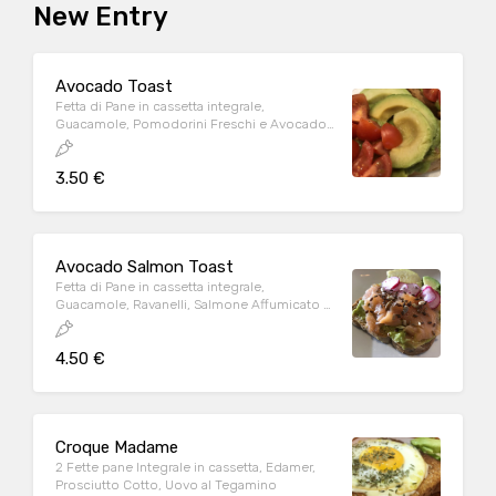
New Entry
Avocado Toast
Fetta di Pane in cassetta integrale,
Guacamole, Pomodorini Freschi e Avocado
a Fette
3.50 €
Avocado Salmon Toast
Fetta di Pane in cassetta integrale,
Guacamole, Ravanelli, Salmone Affumicato e
Avocado a Fette
4.50 €
Croque Madame
2 Fette pane Integrale in cassetta, Edamer,
Prosciutto Cotto, Uovo al Tegamino