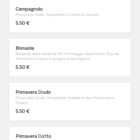
Campagnolo
Prosciutto Cotto, Mozzarella e Crema di Carciofi
5.50 €
Bresaola
Bresaola della Valtellina IGP, Formaggio Spalmabile, Rucola,
Pomodoro Fresco e Scaglie di Parmigiano
5.50 €
Primavera Crudo
Prosciutto Crudo, Mozzarella, Insalata mista e Pomodoro
Fresco
5.50 €
Primavera Cotto