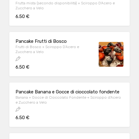
Frutta mista (secondo disponibilità) + Sciroppo D'Acero e
Zucchero a Velo
6.50 €
Pancake Frutti di Bosco
Frutti di Bosco + Sciroppo D'Acero e
Zucchero a Velo
6.50 €
Pancake Banana e Gocce di cioccolato fondente
Banana + Gocce di Cioccolato Fondente + Sciroppo d'Acero
e Zucchero a Velo
6.50 €