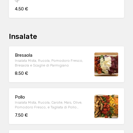
4.50 €
Insalate
Bresaola
Insalata Mista, Rucola, Pomodoro Fresco,
Bresaola e Scaglie di Parmigiano
8.50 €
Pollo
Insalata Mista, Rucola, Carote, Mais, Olive,
Pomodoro Fresco, e Tagliata di Pollo
Grigliato
7.50 €