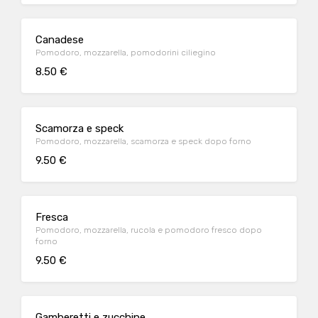
Canadese
Pomodoro, mozzarella, pomodorini ciliegino
8.50 €
Scamorza e speck
Pomodoro, mozzarella, scamorza e speck dopo forno
9.50 €
Fresca
Pomodoro, mozzarella, rucola e pomodoro fresco dopo
forno
9.50 €
Gamberetti e zucchine