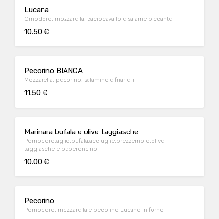
Lucana
Omodoro, mozzarella, caciocavallo e salame piccante
10.50 €
Pecorino BIANCA
Mozzarella, pecorino, salamino e friarielli
11.50 €
Marinara bufala e olive taggiasche
Pomodoro,aglio,bufala,acciughe,prezzemolo,olive
taggiasche e peperoncino
10.00 €
Pecorino
Pomodoro, mozzarella e pecorino Lucano in forno