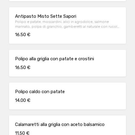
Antipasto Misto Sette Sapori
Polipo e patate, moscardini, alici in agrodolce, salmone
marinato, polpa di granchio, gamberetti al naturale con rucola
e pomodorini, seppie bollite tagliate, sarde con cipolle
16.50 €
Tropea, cocktail di gamberetti
Polipo alla griglia con patate e crostini
16.50 €
Polipo caldo con patate
14.00 €
Calamaretti alla griglia con aceto balsamico
11.50 €