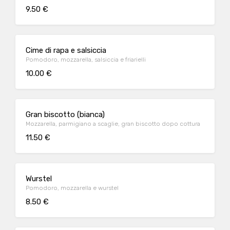
9.50 €
Cime di rapa e salsiccia
Pomodoro, mozzarella, salsiccia e friarielli
10.00 €
Gran biscotto (bianca)
Mozzarella, parmigiano a scaglie, gran biscotto dopo cottura
11.50 €
Wurstel
Pomodoro, mozzarella e wurstel
8.50 €