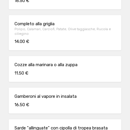
16.50 €
Completo alla griglia
Polipo, Calamari, Carciofi, Patate, Olive taggiasche, Rucola e
ciliegino
14.00 €
Cozze alla marinara o alla zuppa
11.50 €
Gamberoni al vapore in insalata
16.50 €
Sarde "allinguate" con cipolla di tropea brasata