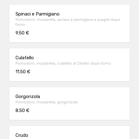
Spinaci e Parmigiano
Pomodoro, mozzarella, spinaci e parmigiano a scaglie dopo
forno
9.50 €
Culatello
Pomodoro, mozzarella, culatello di Zibello dopo forno
11.50 €
Gorgonzola
Pomodoro, mozzarella, gorgonzola
8.50 €
Crudo