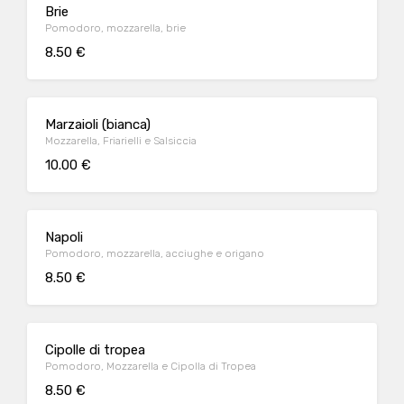
Brie
Pomodoro, mozzarella, brie
8.50 €
Marzaioli (bianca)
Mozzarella, Friarielli e Salsiccia
10.00 €
Napoli
Pomodoro, mozzarella, acciughe e origano
8.50 €
Cipolle di tropea
Pomodoro, Mozzarella e Cipolla di Tropea
8.50 €