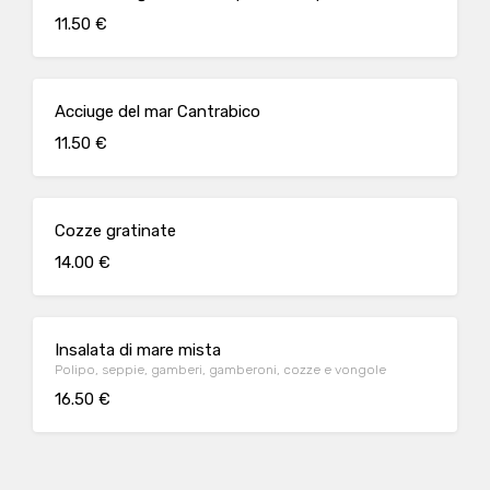
11.50 €
Acciuge del mar Cantrabico
11.50 €
Cozze gratinate
14.00 €
Insalata di mare mista
Polipo, seppie, gamberi, gamberoni, cozze e vongole
16.50 €