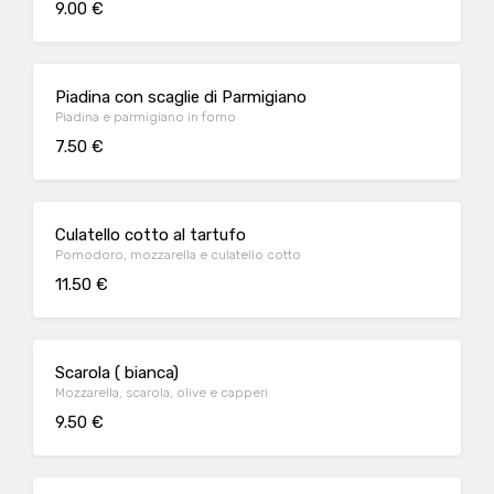
9.00 €
Piadina con scaglie di Parmigiano
Piadina e parmigiano in forno
7.50 €
Culatello cotto al tartufo
Pomodoro, mozzarella e culatello cotto
11.50 €
Scarola ( bianca)
Mozzarella, scarola, olive e capperi
9.50 €