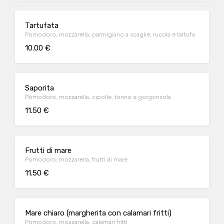
Tartufata
Pomodoro, mozzarella, parmigiano a scaglie, rucola e tartufo
10.00 €
Saporita
Pomodoro, mozzarella, cipolle, tonno e gorgonzola
11.50 €
Frutti di mare
Pomodoro, mozzarella, frutti di mare
11.50 €
Mare chiaro (margherita con calamari fritti)
Pomodoro, mozzarella, calamari fritti