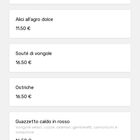
Alici all'agro dolce
11.50 €
Souté di vongole
16.50 €
Ostriche
16.50 €
Guazzetto caldo in rosso
Vongole veraci, cozze, calamari, gamberetti, cannolicchi e
lumachine