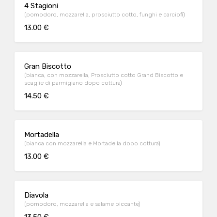
4 Stagioni
(pomodoro, mozzarella, prosciutto cotto, funghi e carciofi)
13.00 €
Gran Biscotto
(bianca, con mozzarella, Prosciutto cotto Grand Biscotto e
scaglie di parmigiano dopo cottura)
14.50 €
Mortadella
(bianca con mozzarella e Mortadella dopo cottura)
13.00 €
Diavola
(pomodoro, mozzarella e salame piccante)