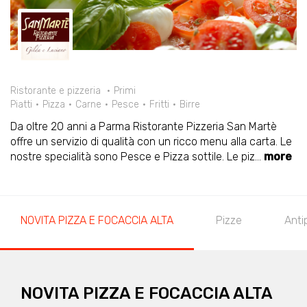
Ristorante e pizzeria
Primi
Piatti
Pizza
Carne
Pesce
Fritti
Birre
Da oltre 20 anni a Parma Ristorante Pizzeria San Martè
offre un servizio di qualità con un ricco menu alla carta. Le
nostre specialità sono Pesce e Pizza sottile. Le piz
...
more
NOVITA PIZZA E FOCACCIA ALTA
Pizze
Anti
NOVITA PIZZA E FOCACCIA ALTA