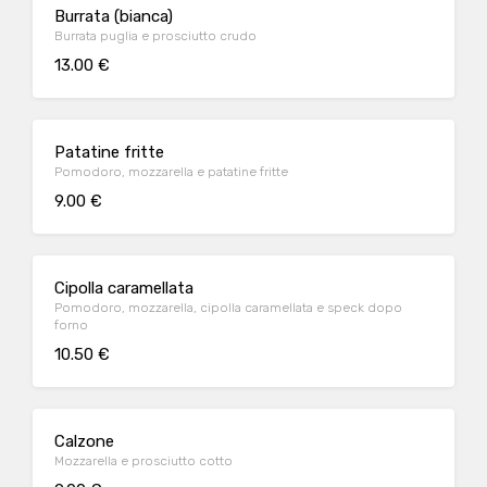
Burrata (bianca)
Burrata puglia e prosciutto crudo
13.00 €
Patatine fritte
Pomodoro, mozzarella e patatine fritte
9.00 €
Cipolla caramellata
Pomodoro, mozzarella, cipolla caramellata e speck dopo
forno
10.50 €
Calzone
Mozzarella e prosciutto cotto