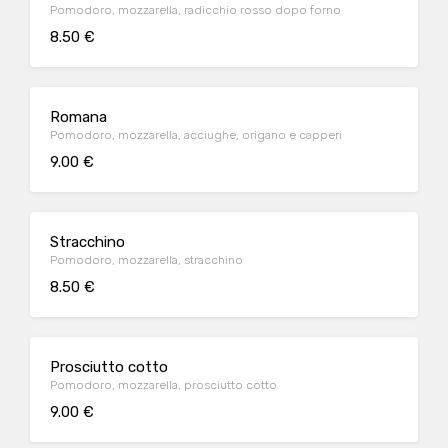
Pomodoro, mozzarella, radicchio rosso dopo forno
8.50 €
Romana
Pomodoro, mozzarella, acciughe, origano e capperi
9.00 €
Stracchino
Pomodoro, mozzarella, stracchino
8.50 €
Prosciutto cotto
Pomodoro, mozzarella, prosciutto cotto
9.00 €