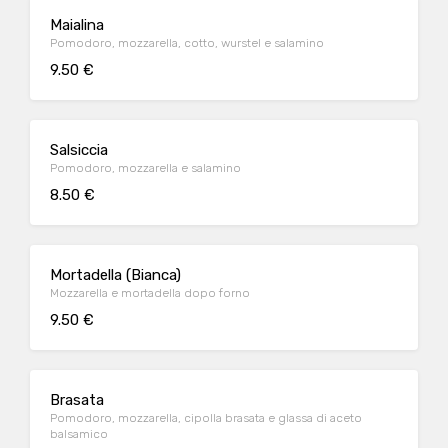
Maialina
Pomodoro, mozzarella, cotto, wurstel e salamino
9.50 €
Salsiccia
Pomodoro, mozzarella e salamino
8.50 €
Mortadella (Bianca)
Mozzarella e mortadella dopo forno
9.50 €
Brasata
Pomodoro, mozzarella, cipolla brasata e glassa di aceto
balsamico