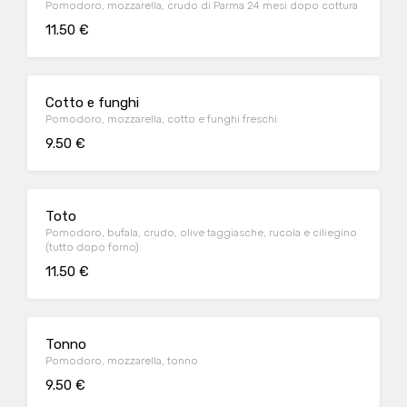
Pomodoro, mozzarella, crudo di Parma 24 mesi dopo cottura
11.50 €
Cotto e funghi
Pomodoro, mozzarella, cotto e funghi freschi
9.50 €
Toto
Pomodoro, bufala, crudo, olive taggiasche, rucola e ciliegino
(tutto dopo forno)
11.50 €
Tonno
Pomodoro, mozzarella, tonno
9.50 €