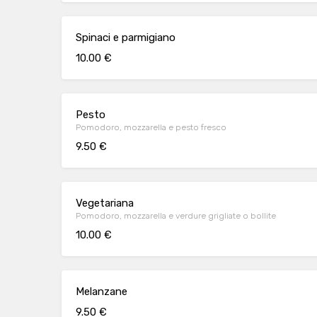
Spinaci e parmigiano
10.00 €
Pesto
Pomodoro, mozzarella e pesto fresco
9.50 €
Vegetariana
Pomodoro, mozzarella e verdure grigliate o bollite
10.00 €
Melanzane
9.50 €