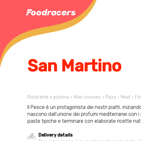
San Martino
Ristorante e pizzeria
Main courses
Pizza
Meat
Fi
Il Pesce è un protagonista dei nostri piatti, iniziando 
nascono dall’unione dei profumi mediterranei con i s
paste tipiche e terminare con elaborate ricette nat
Delivery details