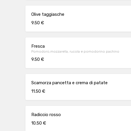
Olive taggiasche
9.50 €
Fresca
Pomodoro,mozzarella, rucola e pomodorino pachino
9.50 €
Scamorza pancetta e crema di patate
11.50 €
Radiccio rosso
10.50 €