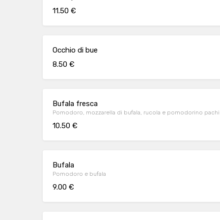
11.50 €
Occhio di bue
8.50 €
Bufala fresca
Pomodoro, mozzarella di bufala, rucola e pomodorino pach
10.50 €
Bufala
Pomodoro e bufala
9.00 €