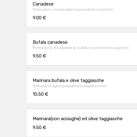
Canadese
Pomodoro, mozzarella e pomodorino pachino
9.00 €
Bufala canadese
Pomodoro, mozzarella di bufala e pomodorino pachino
9.50 €
Marinara bufala e olive taggiasche
Pomodoro,aglio,prezzemolo,peperoncino
10.50 €
Marinara(con acciughe) ed olive taggiasche
9.50 €