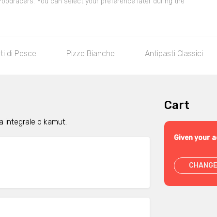
 Foodracers. You can select your preference later during the
ti di Pesce
Pizze Bianche
Antipasti Classici
Cart
na integrale o kamut.
Given your a
CHANGE