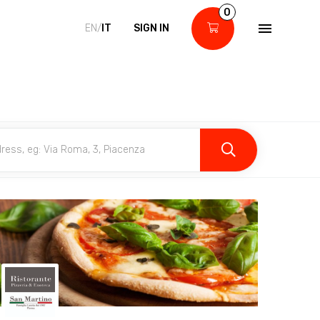
0
EN/
IT
SIGN IN