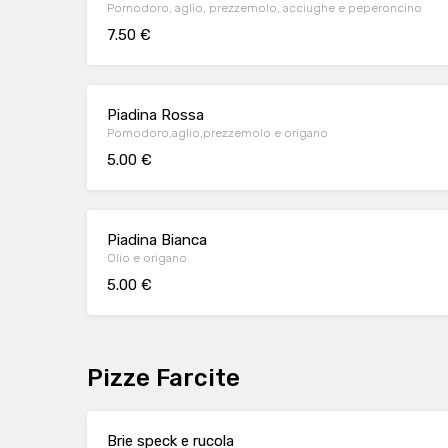
Pomodoro, aglio, prezzemolo, acciughe e peperoncino
7.50 €
Piadina Rossa
Pomodoro,aglio,prezzemolo e origano
5.00 €
Piadina Bianca
Olio e origano
5.00 €
Pizze Farcite
Brie speck e rucola