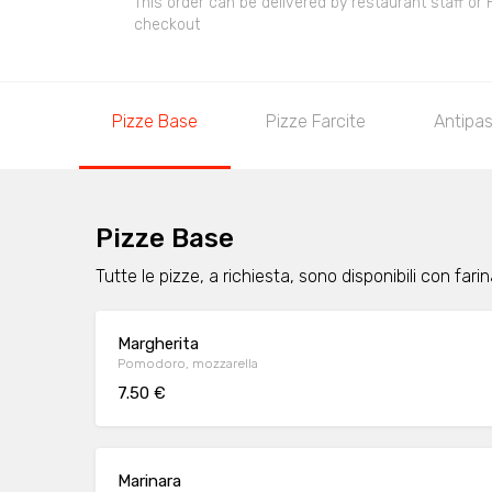
This order can be delivered by restaurant staff or
checkout
Pizze Base
Pizze Farcite
Antipas
Pizze Base
Tutte le pizze, a richiesta, sono disponibili con fari
Margherita
Pomodoro, mozzarella
7.50 €
Marinara