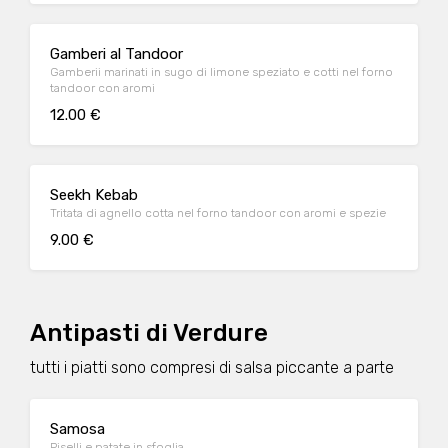
Gamberi al Tandoor
Gamberii marinati in sugo di limone speziato e cotti nel forno
tandoor con aromi
12.00 €
Seekh Kebab
Tritata di agnello cotta nel forno tandoor con aromi e spezie
9.00 €
Antipasti di Verdure
tutti i piatti sono compresi di salsa piccante a parte
Samosa
Piselli e patate in sfoglia