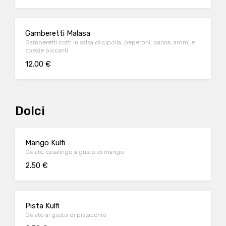
Gamberetti Malasa
Gamberetti cotti in salsa di cipolla, peperoni, panna, aromi e
spezie piccanti
12.00 €
Dolci
Mango Kulfi
Gelato casalingo a gusto di mango
2.50 €
Pista Kulfi
Gelato al gusto di pistacchio