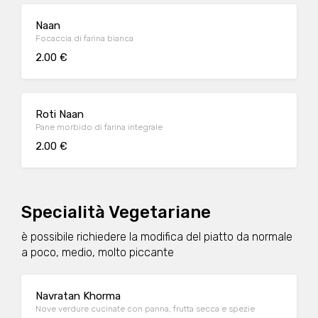
Naan
Focaccia di farina bianca
2.00 €
Roti Naan
Pane morbido di farina integrale
2.00 €
Specialità Vegetariane
è possibile richiedere la modifica del piatto da normale
a poco, medio, molto piccante
Navratan Khorma
Nove verdure cucinate con panna, frutta secca e spezie