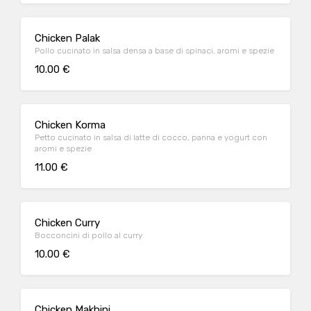
Chicken Palak
Pollo cucinato in salsa densa a base di spinaci, aromi e spezie
10.00 €
Chicken Korma
Petto cucinato in salsa di latte di cocco, panna e yogurt con
aromi e spezie
11.00 €
Chicken Curry
Bocconcini di pollo al curry
10.00 €
Chicken Makhini