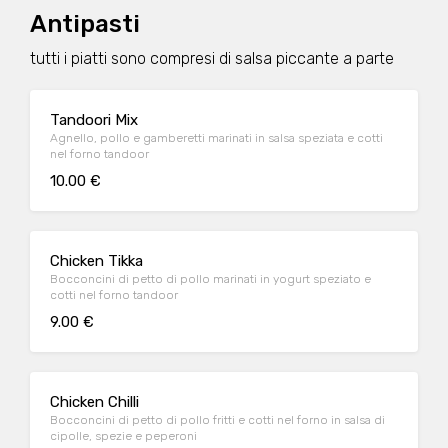
Antipasti
tutti i piatti sono compresi di salsa piccante a parte
Tandoori Mix
Agnello, pollo e gamberetti marinati in salsa speziata e cotti
nel forno tandoor
10.00 €
Chicken Tikka
Bocconcini di petto di pollo marinati in yogurt speziato e
cotti nel forno tandoor
9.00 €
Chicken Chilli
Bocconcini di petto di pollo fritti e cotti nel forno in salsa di
cipolle, spezie e peperoni