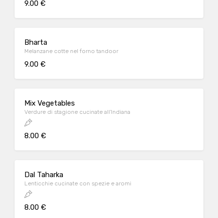
9.00 €
Bharta
Melanzane cotte nel forno tandoor
9.00 €
Mix Vegetables
Verdure di stagione cucinate all'Indiana
8.00 €
Dal Taharka
Lenticchie cucinate con spezie e aromi
8.00 €