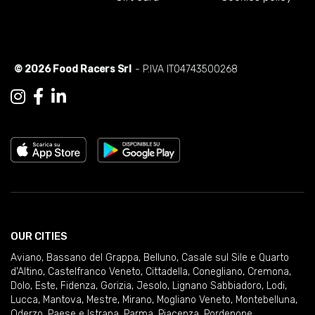
© 2026 Food Racers Srl
- P.IVA IT04743500268
OUR CITIES
Aviano
,
Bassano del Grappa
,
Belluno
,
Casale sul Sile e Quarto
d'Altino
,
Castelfranco Veneto
,
Cittadella
,
Conegliano
,
Cremona
,
Dolo
,
Este
,
Fidenza
,
Gorizia
,
Jesolo
,
Lignano Sabbiadoro
,
Lodi
,
Lucca
,
Mantova
,
Mestre
,
Mirano
,
Mogliano Veneto
,
Montebelluna
,
Oderzo
,
Paese e Istrana
,
Parma
,
Piacenza
,
Pordenone
,