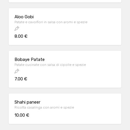
Aloo Gobi
Patate e cavolfiori in salsa con aromi e spezie
8.00 €
Bobaye Patate
Patate cucinate con salsa di cipolle e spezie
7.00 €
Shahi paneer
Ricotta casalinga con aromi e spezie
10.00 €