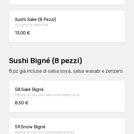
Sushi Sake (8 Pezzi)
8 nighiri di salmone
13.00 €
Sushi Bigné (8 pezzi)
8 pz già incluse di salsa soya, salsa wasabi e zenzero.
58.Saké Bigné
Palline di riso con salmone trittato 8 pz
8.50 €
59.Snow Bigné
Palline di riso con philadelphia 8 pz