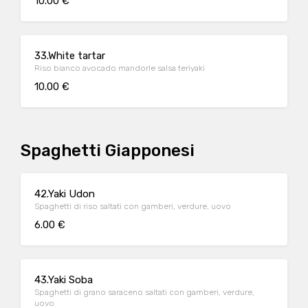
10.00 €
33.White tartar
Riso bianco avocado mandorle salsa teriyaki
10.00 €
Spaghetti Giapponesi
42.Yaki Udon
Spaghetti di riso saltati con gamberi, verdure, uovo
6.00 €
43.Yaki Soba
Spaghetti di grano saraceno saltati con gamberi, verdure,
uovo