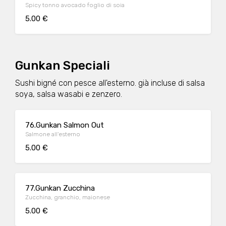
Spicy tonno avocado foglio di soia
5.00 €
Gunkan Speciali
Sushi bigné con pesce all'esterno. già incluse di salsa
soya, salsa wasabi e zenzero.
76.Gunkan Salmon Out
Salmone all'esterno
5.00 €
77.Gunkan Zucchina
Zucchina, granchio, maionese
5.00 €