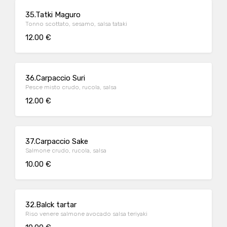
35.Tatki Maguro
Tonno scottato, sesamo, salsa tataki
12.00 €
36.Carpaccio Suri
Pesce misto crudo, rucola, salsa
12.00 €
37.Carpaccio Sake
Salmone crudo, rucola, salsa
10.00 €
32.Balck tartar
Riso venere salmone avocado salsa teriyaki