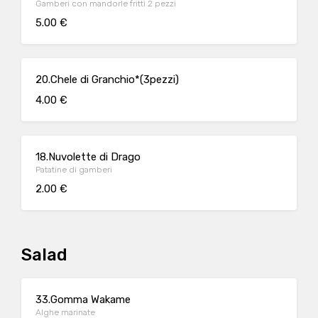
Gamberi con mandorle fritti 2 pezzi
5.00 €
20.Chele di Granchio*(3pezzi)
4.00 €
18.Nuvolette di Drago
Patatine di gamberi
2.00 €
Salad
33.Gomma Wakame
Alghe marinate