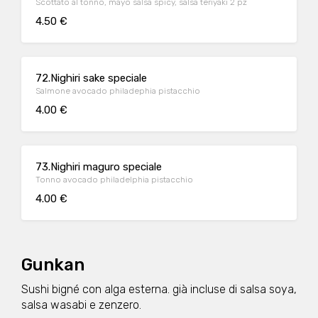
Scottato al tonno, mayo salsa spicy, salsa teriyaki 2 pz
4.50 €
72.Nighiri sake speciale
Salmone avocado philadephia pistacchio
4.00 €
73.Nighiri maguro speciale
Tonno avocado philadelphia pistacchio
4.00 €
Gunkan
Sushi bigné con alga esterna. già incluse di salsa soya,
salsa wasabi e zenzero.