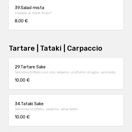
39.Salad mista
Insalata di mare misto*
8.00 €
Tartare | Tataki | Carpaccio
29.Tartare Sake
Salmone trittato con olio sesamo, profumo di aglio, avocado
10.00 €
34.Tataki Sake
Salmone scottato, sesamo, salsa tataki
10.00 €