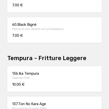
7.00 €
60.Black Bignè
Pallina di riso venere con philadelphia
7.00 €
Tempura - Fritture Leggere
136.Ika Tempura
Calamari fritti
10.00 €
137.Tori No Kara Age
Bocconcini di pollo fritto