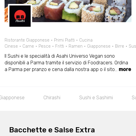
Ristorante Giapponese
Primi Piatti
Cucina
Cinese
Carne
Pesce
Fritti
Ramen
Giapponese
Birre
Sus
Il Sushi e le specialità di Asahi Universo Vegan sono
disponibili a Parma tramite il servizio di Foodracers. Ordina
a Parma per pranzo e cena dalla nostra app o il sito
...
more
ashi
Sushi e Sashimi
Sushi Bigné (8 pezzi)
Bacchette e Salse Extra