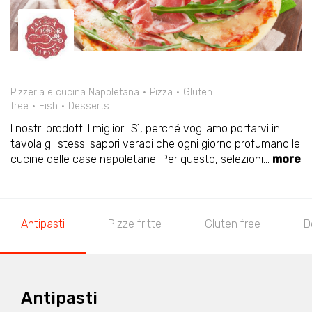
Pizzeria e cucina Napoletana
Pizza
Gluten
free
Fish
Desserts
I nostri prodotti I migliori. Sì, perché vogliamo portarvi in
tavola gli stessi sapori veraci che ogni giorno profumano le
cucine delle case napoletane. Per questo, selezioni
...
more
Antipasti
Pizze fritte
Gluten free
D
Antipasti