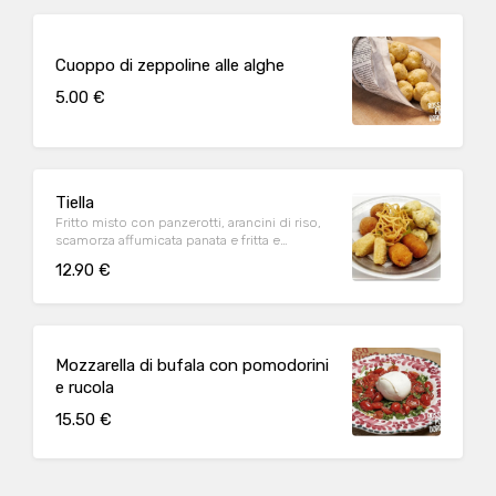
Cuoppo di zeppoline alle alghe
5.00 €
Tiella
Fritto misto con panzerotti, arancini di riso,
scamorza affumicata panata e fritta e
zeppoline alle alghe
12.90 €
Mozzarella di bufala con pomodorini
e rucola
15.50 €