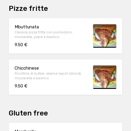
Pizze fritte
Mbuttunata
Classica pizza fritta con pomodoro,
mozzarella, pepe e basilico
9.50 €
Chicchinese
Ricottina di bufala, salame napoli (dolce),
mozzarella e basilico
9.50 €
Gluten free