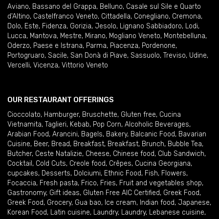
Aviano
,
Bassano del Grappa
,
Belluno
,
Casale sul Sile e Quarto
d'Altino
,
Castelfranco Veneto
,
Cittadella
,
Conegliano
,
Cremona
,
Dolo
,
Este
,
Fidenza
,
Gorizia
,
Jesolo
,
Lignano Sabbiadoro
,
Lodi
,
Lucca
,
Mantova
,
Mestre
,
Mirano
,
Mogliano Veneto
,
Montebelluna
,
Oderzo
,
Paese e Istrana
,
Parma
,
Piacenza
,
Pordenone
,
Portogruaro
,
Sacile
,
San Donà di Piave
,
Sassuolo
,
Treviso
,
Udine
,
Vercelli
,
Vicenza
,
Vittorio Veneto
OUR RESTAURANT OFFERINGS
Cioccolato
,
Hamburger
,
Bruschette
,
Gluten free
,
Cucina
Vietnamita
,
Taglieri
,
Kebab
,
Pop Corn
,
Alcoholic Beverages
,
Arabian Food
,
Arancini
,
Bagels
,
Bakery
,
Balcanic Food
,
Bavarian
Cuisine
,
Beer
,
Bread
,
Breakfast
,
Breakfast
,
Brunch
,
Bubble Tea
,
Butcher
,
Ceste Natalizie
,
Cheese
,
Chinese food
,
Club Sandwich
,
Cocktail
,
Cold Cuts
,
Creole food
,
Crêpes
,
Cucina Georgiana
,
cupcakes
,
Desserts
,
Dolciumi
,
Ethnic Food
,
Fish
,
Flowers
,
Focaccia
,
Fresh pasta
,
Frico
,
Fries
,
Fruit and vegetables shop
,
Gastronomy
,
Gift ideas
,
Gluten Free AIC Certified
,
Greek Food
,
Greek Food
,
Grocery
,
Gua bao
,
Ice cream
,
Indian food
,
Japanese
,
Korean Food
,
Latin cuisine
,
Laundry
,
Laundry
,
Lebanese cuisine
,