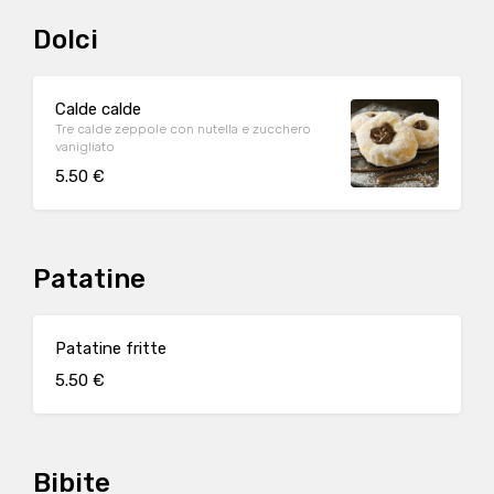
Dolci
Calde calde
Tre calde zeppole con nutella e zucchero
vanigliato
5.50 €
Patatine
Patatine fritte
5.50 €
Bibite