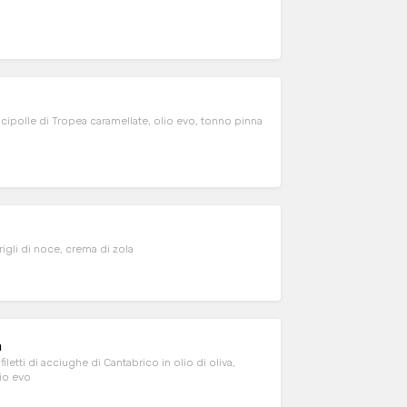
, cipolle di Tropea caramellate, olio evo, tonno pinna
rigli di noce, crema di zola
a
iletti di acciughe di Cantabrico in olio di oliva,
lio evo