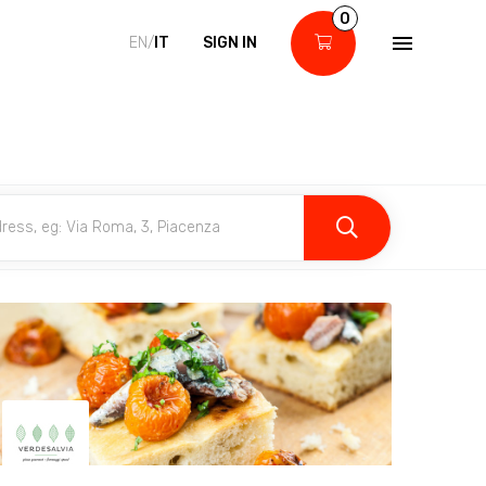
0
EN/
IT
SIGN IN