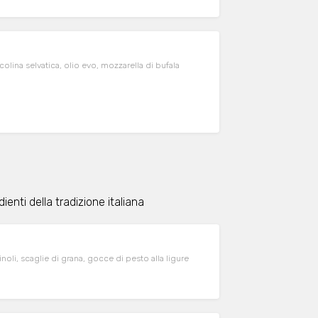
lina selvatica, olio evo, mozzarella di bufala
enti della tradizione italiana
inoli, scaglie di grana, gocce di pesto alla ligure