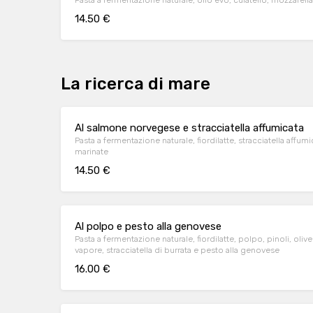
Pasta a fermentazione naturale, olio evo, culatello, mozzarel
14.50 €
La ricerca di mare
Al salmone norvegese e stracciatella affumicata
Pasta a fermentazione naturale, fiordilatte, stracciatella aff
marinate
14.50 €
Al polpo e pesto alla genovese
Pasta a fermentazione naturale, fiordilatte, polpo, pinoli, ol
vapore, stracciatella di burrata e pesto alla genovese
16.00 €