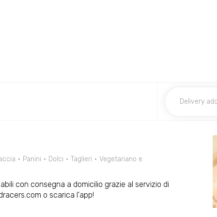
accia
Panini
Dolci
Taglieri
Vegetariano e
abili con consegna a domicilio grazie al servizio di
racers.com o scarica l'app!