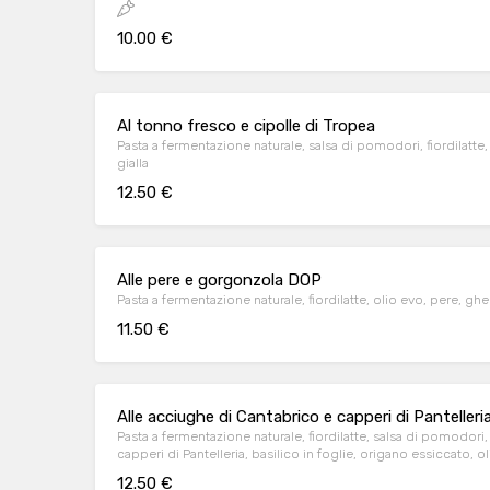
10.00 €
Al tonno fresco e cipolle di Tropea
Pasta a fermentazione naturale, salsa di pomodori, fiordilatte
gialla
12.50 €
Alle pere e gorgonzola DOP
Pasta a fermentazione naturale, fiordilatte, olio evo, pere, ghe
11.50 €
Alle acciughe di Cantabrico e capperi di Pantelleri
Pasta a fermentazione naturale, fiordilatte, salsa di pomodori, f
capperi di Pantelleria, basilico in foglie, origano essiccato, o
12.50 €