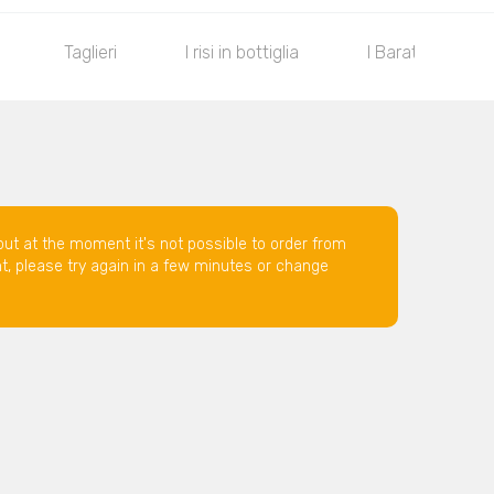
Taglieri
I risi in bottiglia
I Barattoli
but at the moment it's not possible to order from
nt, please try again in a few minutes or change