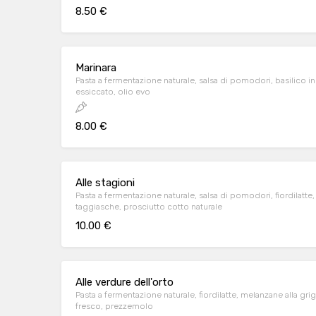
8.50 €
Marinara
Pasta a fermentazione naturale, salsa di pomodori, basilico in 
essiccato, olio evo
8.00 €
Alle stagioni
Pasta a fermentazione naturale, salsa di pomodori, fiordilatte, 
taggiasche, prosciutto cotto naturale
10.00 €
Alle verdure dell'orto
Pasta a fermentazione naturale, fiordilatte, melanzane alla gr
fresco, prezzemolo