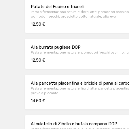
Patate del Fucino e friarielli
Pasta a fermentazione naturale, fiordilatte, pomodori pachino, f
pomodori secchi, prosciutto cotto naturale, olio evo
12.50 €
Alla burrata pugliese DOP
Pasta a fermentazione naturale, pomodori freschi pachino, ruco
12.50 €
Alla pancetta piacentina e briciole di pane al carb
Pasta a fermentazione naturale, fiordilatte, pancetta piacentin
provola piccante
14.50 €
Al culatello di Zibello e bufala campana DOP