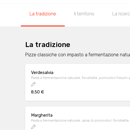
La tradizione
Il territorio
La ricer
La tradizione
Pizze classiche con impasto a fermentazione natu
Verdesalvia
Pasta a fermentazione naturale, fiordilatte, pomodori freschi 
8.50 €
Margherita
Pasta a fermentazione naturale, salsa di pomodori, fiordilatte, 