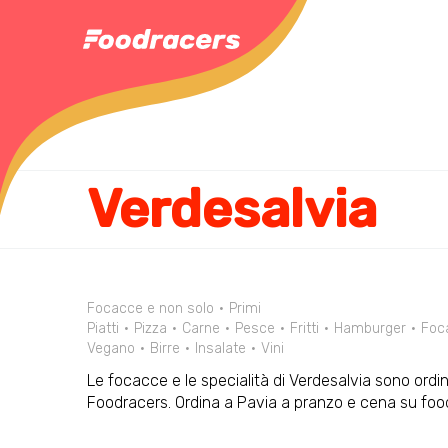
Verdesalvia
Focacce e non solo
Primi
Piatti
Pizza
Carne
Pesce
Fritti
Hamburger
Foc
Vegano
Birre
Insalate
Vini
Le focacce e le specialità di Verdesalvia sono ordin
Foodracers. Ordina a Pavia a pranzo e cena su food