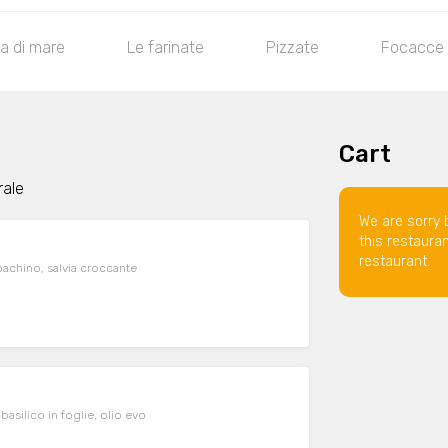
ca di mare
Le farinate
Pizzate
Focacce
Cart
rale
We are sorry 
this restaura
restaurant.
pachino, salvia croccante
basilico in foglie, olio evo