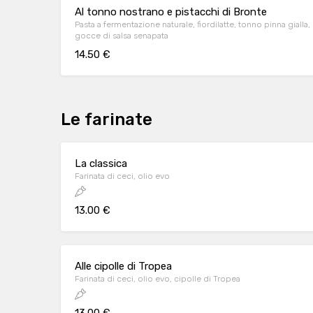
Al tonno nostrano e pistacchi di Bronte
Pasta a fermentazione naturale, fiordilatte, tonno pinna gialla,
gocce di salsa senapata
14.50 €
Le farinate
La classica
Farinata di ceci, olio evo
13.00 €
Alle cipolle di Tropea
Farinata di ceci, olio evo, cipolle di Tropea