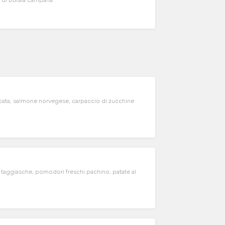
la di bufala campana
umicata, salmone norvegese, carpaccio di zucchine
ive taggiasche, pomodori freschi pachino, patate al