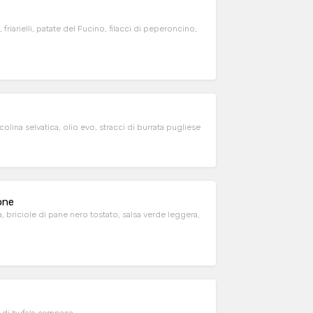
riarielli, patate del Fucino, filacci di peperoncino,
lina selvatica, olio evo, stracci di burrata pugliese
one
a, briciole di pane nero tostato, salsa verde leggera,