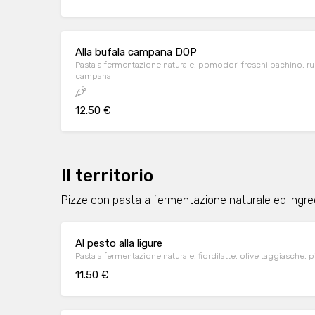
Alla bufala campana DOP
Pasta a fermentazione naturale, pomodori freschi pachino, ruco
campana
12.50 €
Il territorio
Pizze con pasta a fermentazione naturale ed ingredi
Al pesto alla ligure
Pasta a fermentazione naturale, fiordilatte, olive taggiasche, p
11.50 €