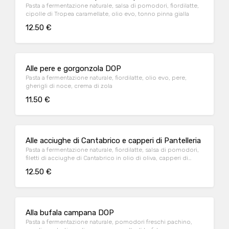
Pasta a fermentazione naturale, salsa di pomodori, fiordilatte,
cipolle di Tropea caramellate, olio evo, tonno pinna gialla
12.50 €
Alle pere e gorgonzola DOP
Pasta a fermentazione naturale, fiordilatte, olio evo, pere,
gherigli di noce, crema di zola
11.50 €
Alle acciughe di Cantabrico e capperi di Pantelleria
Pasta a fermentazione naturale, fiordilatte, salsa di pomodori,
filetti di acciughe di Cantabrico in olio di oliva, capperi di
Pantelleria, basilico in foglie, origano essiccato, olio evo
12.50 €
Alla bufala campana DOP
Pasta a fermentazione naturale, pomodori freschi pachino,