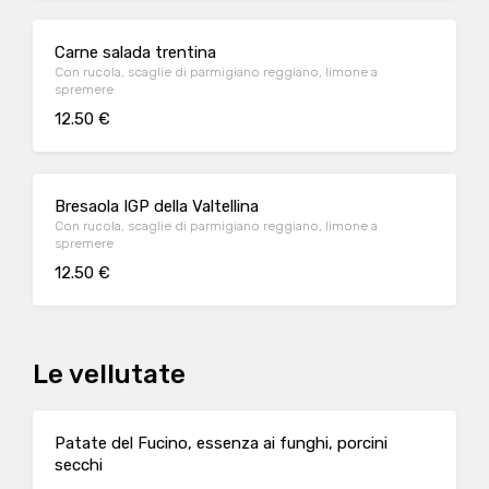
Carne salada trentina
Con rucola, scaglie di parmigiano reggiano, limone a
spremere
12.50 €
Bresaola IGP della Valtellina
Con rucola, scaglie di parmigiano reggiano, limone a
spremere
12.50 €
Le vellutate
Patate del Fucino, essenza ai funghi, porcini
secchi