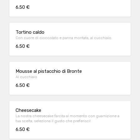
6.50 €
Tortino caldo
Con cuore di cioccolato e panna montata, al cucchiaio
6.50 €
Mousse al pistacchio di Bronte
Al cucchiaio
6.50 €
Cheesecake
La nostra cheesecake farcita al momento con guarnizione a
tua scelta, seleziona il gusto che preferisci!
6.50 €