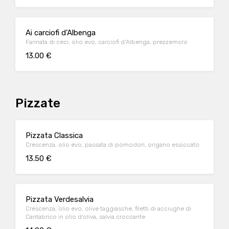
Ai carciofi d’Albenga
Farinata di ceci, olio evo, carciofi d’Albenga, prezzemolo
13.00 €
Pizzate
Pizzata Classica
Crescenza, olio evo, passata di pomodori, origano essiccato
13.50 €
Pizzata Verdesalvia
Crescenza, olio evo, olive taggiasche, filetti di acciughe di
Cantabrico in olio d’oliva, salvia croccante