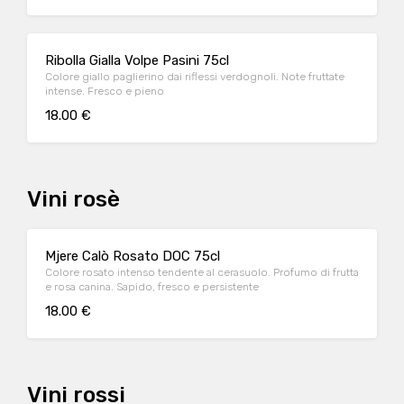
Ribolla Gialla Volpe Pasini 75cl
Colore giallo paglierino dai riflessi verdognoli. Note fruttate
intense. Fresco e pieno
18.00 €
Vini rosè
Mjere Calò Rosato DOC 75cl
Colore rosato intenso tendente al cerasuolo. Profumo di frutta
e rosa canina. Sapido, fresco e persistente
18.00 €
Vini rossi