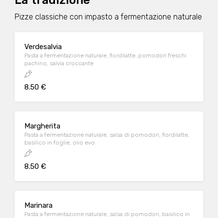
La tradizione
Pizze classiche con impasto a fermentazione naturale
Verdesalvia
Pasta a fermentazione naturale, fiordilatte, pomodori freschi
pachino, salvia croccante
8.50 €
Margherita
Pasta a fermentazione naturale, salsa di pomodori, fiordilatte,
basilico in foglie, olio evo
8.50 €
Marinara
Pasta a fermentazione naturale, salsa di pomodori, basilico in