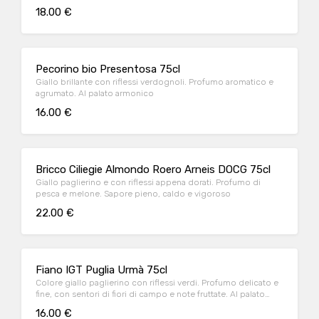
morbidezza
18.00 €
Pecorino bio Presentosa 75cl
Giallo brillante con riflessi verdognoli. Profumo aromatico e
agrumato. Al palato armonico
16.00 €
Bricco Ciliegie Almondo Roero Arneis DOCG 75cl
Giallo paglierino e con riflessi appena dorati. Profumo di
pesca e melone. Sapore pieno, caldo e vigoroso
22.00 €
Fiano IGT Puglia Urmà 75cl
Colore giallo paglierino con riflessi verdi. Profumo delicato e
fine, con sentori di fiori di campo e note fruttate. Al palato
fresco e persistente.
16.00 €