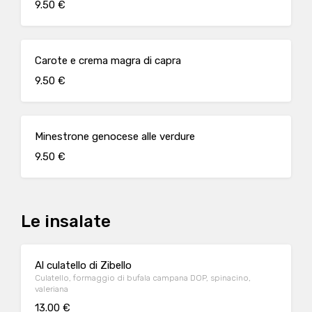
9.50 €
Carote e crema magra di capra
9.50 €
Minestrone genocese alle verdure
9.50 €
Le insalate
Al culatello di Zibello
Culatello, formaggio di bufala campana DOP, spinacino,
valeriana
13.00 €