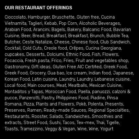
OUR RESTAURANT OFFERINGS
Cioccolato
,
Hamburger
,
Bruschette
,
Gluten free
,
Cucina
Vietnamita
,
Taglieri
,
Kebab
,
Pop Corn
,
Alcoholic Beverages
,
Arabian Food
,
Arancini
,
Bagels
,
Bakery
,
Balcanic Food
,
Bavarian
Cuisine
,
Beer
,
Bread
,
Breakfast
,
Breakfast
,
Brunch
,
Bubble Tea
,
Butcher
,
Ceste Natalizie
,
Cheese
,
Chinese food
,
Club Sandwich
,
Cocktail
,
Cold Cuts
,
Creole food
,
Crêpes
,
Cucina Georgiana
,
cupcakes
,
Desserts
,
Dolciumi
,
Ethnic Food
,
Fish
,
Flowers
,
Focaccia
,
Fresh pasta
,
Frico
,
Fries
,
Fruit and vegetables shop
,
Gastronomy
,
Gift ideas
,
Gluten Free AIC Certified
,
Greek Food
,
Greek Food
,
Grocery
,
Gua bao
,
Ice cream
,
Indian food
,
Japanese
,
Korean Food
,
Latin cuisine
,
Laundry
,
Laundry
,
Lebanese cuisine
,
Local food
,
Main courses
,
Meat
,
Meatballs
,
Mexican Cuisine
,
Montaditos y Tapas
,
Moroccan Food
,
Paella
,
panuozzi, calzoni &
pucce
,
Panzerotti
,
Pastry
,
Philippines Food
,
Piadine
,
Pinsa
Romana
,
Pizza
,
Plants and Flowers
,
Pokè
,
Polenta
,
Presents
,
Preserves
,
Ramen
,
Ready-made Sauces
,
Regional Specialties
,
Restaurants
,
Rooster
,
Salads
,
Sandwiches
,
Smoothies and
extracts
,
Street Food
,
Sushi
,
Tacos
,
Tex-mex
,
Thai
,
Tigelle
,
Toasts
,
Tramezzino
,
Veggy & Vegan
,
Wine
,
Wine
,
Yogurt