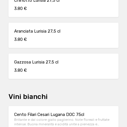
Chinotto Lurisia 27,5 cl
3.80 €
Aranciata Lurisia 27,5 cl
3.80 €
Gazzosa Lurisia 27,5 cl
3.80 €
Vini bianchi
Cento Filari Cesari Lugana DOC 75cl
Brillante e dal colore giallo paglierino. Note floreali e fruttate
intense. Buona mineralità e acidità unite a pienezza e