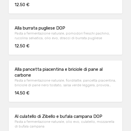
secchi, prosciutto cotto naturale, olio evo
12.50 €
Alla burrata pugliese DOP
Pasta a fermentazione naturale, pomodori freschi pachino,
rucolina selvatica, olio evo, stracci di burrata pugliese
12.50 €
Alla pancetta piacentina e briciole di pane al
carbone
Pasta a fermentazione naturale, fiordilatte, pancetta piacentina,
briciole di pane nero tostato, salsa verde leggera, provola
piccante
14.50 €
Al culatello di Zibello e bufala campana DOP
Pasta a fermentazione naturale, olio evo, culatello, mozzarella
di bufala campana