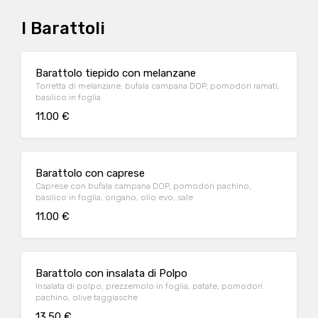
I Barattoli
Barattolo tiepido con melanzane
Torretta di melanzane, bufala campana DOP, pomodori ramati,
basilico in foglia
11.00 €
Barattolo con caprese
Caprese con bufala campana DOP, pomodori pachino,
basilico in foglia, origano, olio evo, sale
11.00 €
Barattolo con insalata di Polpo
Insalata di polpo, prezzemolo in foglia, patate, pomodori
pachino, olive taggiasche
13.50 €