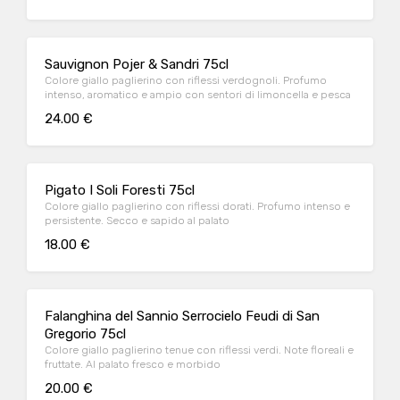
Sauvignon Pojer & Sandri 75cl
Colore giallo paglierino con riflessi verdognoli. Profumo
intenso, aromatico e ampio con sentori di limoncella e pesca
24.00 €
Pigato I Soli Foresti 75cl
Colore giallo paglierino con riflessi dorati. Profumo intenso e
persistente. Secco e sapido al palato
18.00 €
Falanghina del Sannio Serrocielo Feudi di San
Gregorio 75cl
Colore giallo paglierino tenue con riflessi verdi. Note floreali e
fruttate. Al palato fresco e morbido
20.00 €