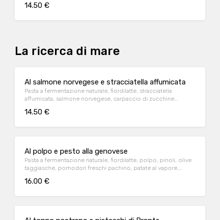
14.50 €
La ricerca di mare
Al salmone norvegese e stracciatella affumicata
Pasta a fermentazione naturale, fiordilatte, stracciatella
affumicata, salmone norvegese, carpaccio di zucchine
marinate
14.50 €
Al polpo e pesto alla genovese
Pasta a fermentazione naturale, fiordilatte, polpo, pinoli, olive
taggiasche, pomodori freschi pachino, patate al vapore,
stracciatella di burrata e pesto alla genovese
16.00 €