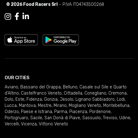
© 2026 Food Racers Srl
- P.IVA IT04743500268
OUR CITIES
Aviano
,
Bassano del Grappa
,
Belluno
,
Casale sul Sile e Quarto
d'Altino
,
Castelfranco Veneto
,
Cittadella
,
Conegliano
,
Cremona
,
Dolo
,
Este
,
Fidenza
,
Gorizia
,
Jesolo
,
Lignano Sabbiadoro
,
Lodi
,
Lucca
,
Mantova
,
Mestre
,
Mirano
,
Mogliano Veneto
,
Montebelluna
,
Oderzo
,
Paese e Istrana
,
Parma
,
Piacenza
,
Pordenone
,
Portogruaro
,
Sacile
,
San Donà di Piave
,
Sassuolo
,
Treviso
,
Udine
,
Vercelli
,
Vicenza
,
Vittorio Veneto