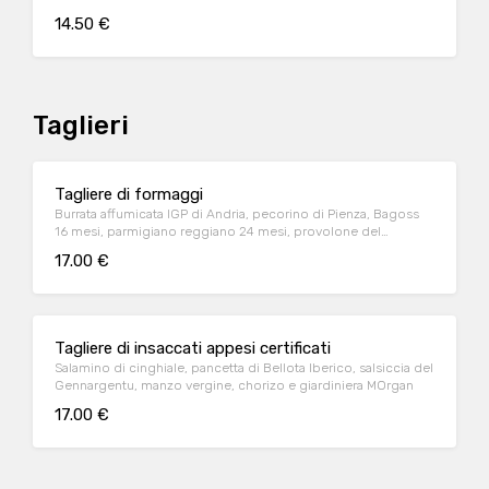
14.50 €
Taglieri
Tagliere di formaggi
Burrata affumicata IGP di Andria, pecorino di Pienza, Bagoss
16 mesi, parmigiano reggiano 24 mesi, provolone del
monaco - servito con marmellate senapate e frutta secca
17.00 €
Tagliere di insaccati appesi certificati
Salamino di cinghiale, pancetta di Bellota Iberico, salsiccia del
Gennargentu, manzo vergine, chorizo e giardiniera MOrgan
17.00 €