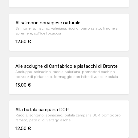
Al salmone norvegese naturale
Salmone, spinacino, valeriana, ricci di burro salato, limone a
spremere, soffice focaccia
12.50 €
Alle acciughe di Cantabrico e pistacchi di Bronte
Acciughe, spinacino, rucola, valeriana, pomodori pachino,
polvere di pistacchio, formaggio con latte di vacca e bufala
13.00 €
Alla bufala campana DOP
Rucola, songino, spinacino, bufala campana DOP, pomodoro
ramato, patè di olive taggiasche
12.50 €