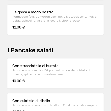
La greca a modo nostro
Formaggio feta, pomodori pachino, olive taggiasche, indivia
belga, spinacino, valeriana, cetrioli, cipolle rosse
12.00 €
I Pancake salati
Con stracciatella di burrata
Pancake salato verde all'alga spirulina con stracciatella di
burrata, spinacino e pomodoro ramato
10.00 €
Con culatello di zibello
Pancake salato nero con culatello di Zibello e bufala campana