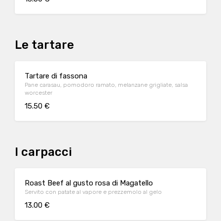
Le tartare
Tartare di fassona
Pane carasau, pomodoro ramato, melanzane grigliate, salsa
worcester
15.50 €
I carpacci
Roast Beef al gusto rosa di Magatello
Servito con patate al vapore e prezzemolo al gelo
13.00 €