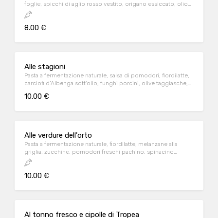
foglie, spicchi di aglio rosso vestito, origano essiccato, olio
evo
8.00 €
Alle stagioni
Pasta a fermentazione naturale, salsa di pomodori, fiordilatte,
carciofi d’Albenga sott'olio, funghi porcini, olive taggiasche,
prosciutto cotto naturale
10.00 €
Alle verdure dell'orto
Pasta a fermentazione naturale, fiordilatte, melanzane alla
griglia, zucchine, pomodori freschi pachino, spinacino
fresco, prezzemolo
10.00 €
Al tonno fresco e cipolle di Tropea