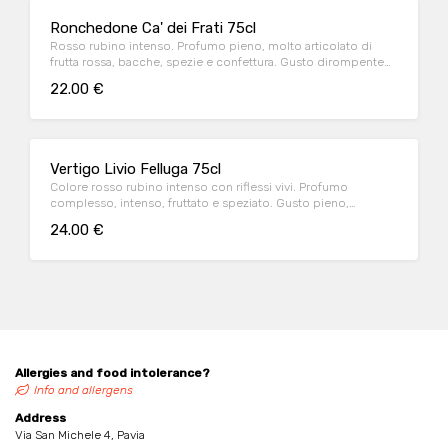
Ronchedone Ca' dei Frati 75cl
Rosso rubino intenso. Profumo pieno, molto articolato di
frutta rossa, bacche, spezie e confettura. Gusto dirompente
con note sapide e fresche
22.00 €
Vertigo Livio Felluga 75cl
Colore rosso rubino intenso con riflessi vivi. Profumo
complesso, intenso, fruttato e speziato. Gusto pieno,
morbido, strutturato, con tannini dolci
24.00 €
Allergies and food intolerance?
Info and allergens
Address
Via San Michele 4, Pavia