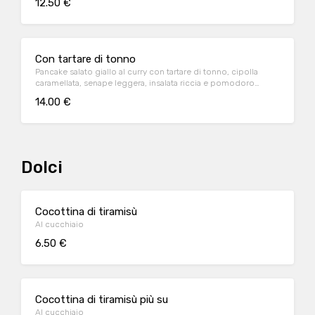
12.50 €
Con tartare di tonno
Pancake salato giallo al curry con tartare di tonno, cipolla
caramellata, senape leggera, insalata riccia e pomodoro
ramato
14.00 €
Dolci
Cocottina di tiramisù
Al cucchiaio
6.50 €
Cocottina di tiramisù più su
Al cucchiaio