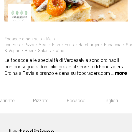
Focacce e non solo
Main
courses
Pizza
Meat
Fish
Fries
Hamburger
Focaccia
Sa
& Vegan
Beer
Salads
Wine
Le focacce e le specialità di Verdesalvia sono ordinabili
con consegna a domicilio grazie al servizio di Foodracers.
Ordina a Pavia a pranzo e cena su foodracers.com
...
more
farinate
Pizzate
Focacce
Taglieri