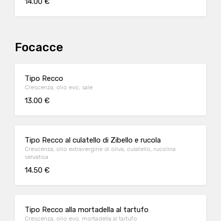
14.00 €
Focacce
Tipo Recco
Crescenza, olio evo, sale
13.00 €
Tipo Recco al culatello di Zibello e rucola
Crescenza, olio extravergine di oliva, culatello, rucolina
selvatica
14.50 €
Tipo Recco alla mortadella al tartufo
Crescenza, olio evo, mortadella al tartufo