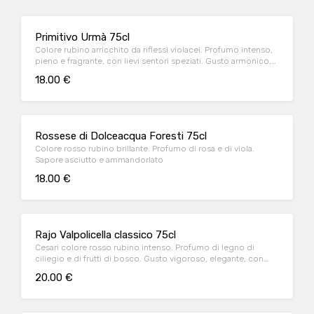
Primitivo Urmà 75cl
Colore rubino arricchito da riflessi violacei. Profumo intenso,
pieno e fragrante, con lievi sentori speziati. Gusto armonico,
avvolgente e dolce sul finale
18.00 €
Rossese di Dolceacqua Foresti 75cl
Colore rosso rubino brillante. Profumo di rosa e di viola.
Sapore asciutto e ammandorlato
18.00 €
Rajo Valpolicella classico 75cl
Cesari colore rosso rubino intenso. Profumo di legno di
ciliegio e di frutti di bosco. Gusto vigoroso, elegante, con
sentori di ciliegia sottospirito
20.00 €