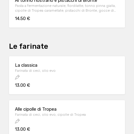
Al tonno nostrano e pistacchi di Bronte
Pasta a fermentazione naturale, fiordilatte, tonno pinna gialla,
cipolle di Tropea caramellate, pistacchi di Bronte, gocce di
salsa senapata
14.50 €
Le farinate
La classica
Farinata di ceci, olio evo
13.00 €
Alle cipolle di Tropea
Farinata di ceci, olio evo, cipolle di Tropea
13.00 €