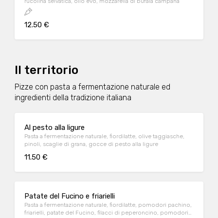
rucolina selvatica, olio evo, mozzarella di bufala campana
12.50 €
Il territorio
Pizze con pasta a fermentazione naturale ed
ingredienti della tradizione italiana
Al pesto alla ligure
Pasta a fermentazione naturale, fiordilatte, olive taggiasche,
pinoli, scaglie di grana, gocce di pesto alla ligure
11.50 €
Patate del Fucino e friarielli
Pasta a fermentazione naturale, fiordilatte, pomodori pachino,
friarielli, patate del Fucino, filacci di peperoncino, pomodori