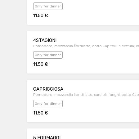
Only for dinner
11.50 €
4STAGIONI
Pomodoro, mozzarella fiordilatte, cotto Capitelli in cottura, ca
Only for dinner
11.50 €
CAPRICCIOSA
Pomodoro, mozzarella fior di latte, carciofi, funghi, cotto Capi
Only for dinner
11.50 €
5 FORMAGGI