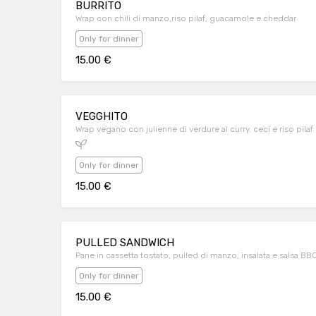
BURRITO
Wrap con chili di manzo,riso pilaf, guacamole e cheddar
Only for dinner
15.00 €
VEGGHITO
Wrap vegano con julienne di verdure al curry. ceci e riso pilaf
Only for dinner
15.00 €
PULLED SANDWICH
Pane in cassetta tostato, pulled di manzo, insalata e salsa BBQ
Only for dinner
15.00 €