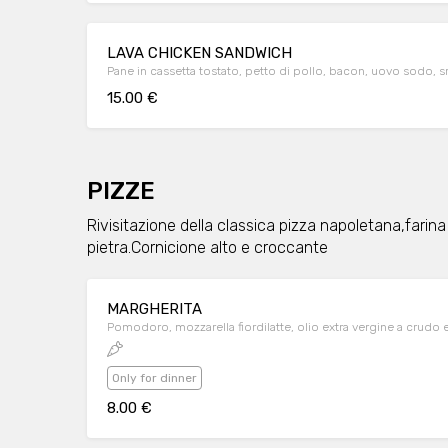
LAVA CHICKEN SANDWICH
Pane in cassetta tostato, petto di pollo, bacon, uovo sodo, sr
15.00 €
PIZZE
Rivisitazione della classica pizza napoletana,fari
pietra.Cornicione alto e croccante
MARGHERITA
Pomodoro, mozzarella fiordilatte, olio extra vergine a crudo 
Only for dinner
8.00 €