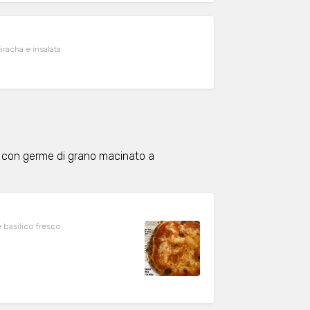
iracha e insalata
na con germe di grano macinato a
e basilico fresco