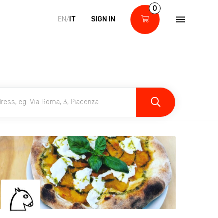
0
EN/
IT
SIGN IN