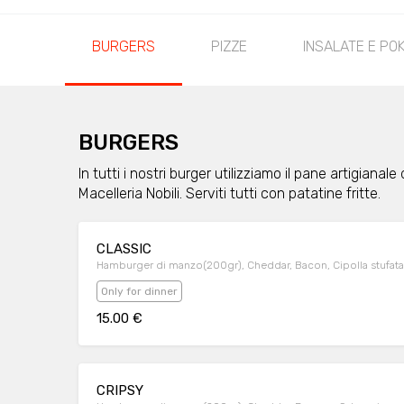
BURGERS
PIZZE
INSALATE E PO
BURGERS
In tutti i nostri burger utilizziamo il pane artigiana
Macelleria Nobili. Serviti tutti con patatine fritte.
CLASSIC
Hamburger di manzo(200gr), Cheddar, Bacon, Cipolla stufata
Only for dinner
15.00 €
CRIPSY