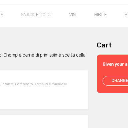
KE
SNACK E DOLCI
VINI
BIBITE
B
Cart
le di Chomp e carne di primissima scelta della
Given your a
CHANGE
, Insalata, Pomodoro, Ketchup e Maionese