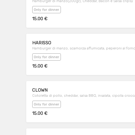
Hamburger di manzo(200gr), Cheddar, Bacon e Salsa cripsy
Only for dinner
15.00 €
HARISSO
Hamburger di manzo, scamorza affumicata, peperoni al forno 
Only for dinner
15.00 €
CLOWN
Cotoletta di pollo, cheddar, salsa BBQ, insalata, cipolla croc
Only for dinner
15.00 €