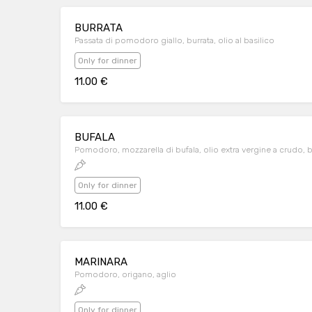
BURRATA
Passata di pomodoro giallo, burrata, olio al basilico
Only for dinner
11.00 €
BUFALA
Pomodoro, mozzarella di bufala, olio extra vergine a crudo, b
Only for dinner
11.00 €
MARINARA
Pomodoro, origano, aglio
Only for dinner