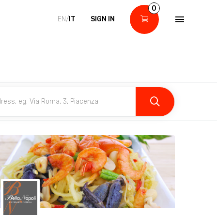
0
EN/
IT
SIGN IN