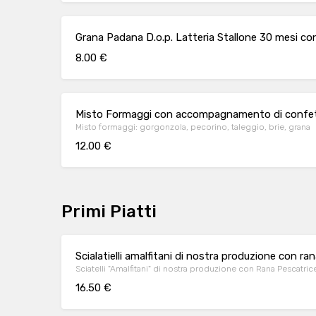
Grana Padana D.o.p. Latteria Stallone 30 mesi 
8.00 €
Misto Formaggi con accompagnamento di confe
Misto formaggi: gorgonzola, pecorino, taleggio, brie, grana
12.00 €
Primi Piatti
Scialatielli amalfitani di nostra produzione con r
Sciatelli "Amalfitani" di nostra produzione con Rana Pescatric
16.50 €