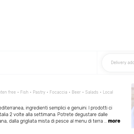
uten free
Fish
Pastry
Focaccia
Beer
Salads
Local
diterranea, ingredienti semplici e genuini. I prodotti ci
lia 2 volte alla settimana. Potrete degustare dalle
ana, dalla grigliata mista di pesce al menu di terra
...
more