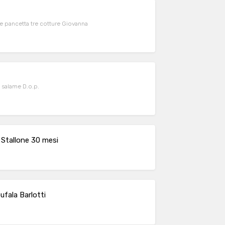
 e pancetta tre cotture Giovanna
 salame D.o.p.
 Stallone 30 mesi
ufala Barlotti