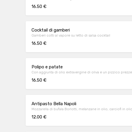
16.50 €
Cocktail di gamberi
Gamberi cotti al vapore su letto di salsa cocktail
16.50 €
Polipo e patate
Con aggiunta di olio extravergine di oliva e un pizzico prez
16.50 €
Antipasto Bella Napoli
Mozzarella di bufala Borlotti, melanzane in olio, carciofi in olio
12.00 €