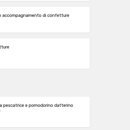
con accompagnamento di confetture
tture
ana pescatrice e pomodorino datterino
e