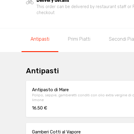
Delivery details
This order can be delivered by restaurant staff or
checkout
Antipasti
Primi Piatti
Secondi Pia
Antipasti
Antipasto di Mare
Polipo, seppie, gamberetti conditi con olio extra vergine di 
limone
16.50 €
Gamberi Cotti al Vapore