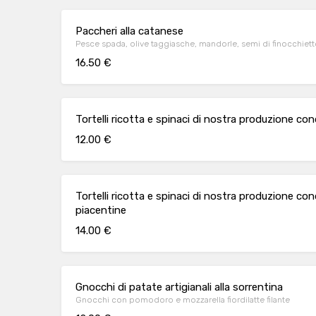
Paccheri alla catanese
Pesce spada, olive taggiasche, mandorle, semi di finocchiet
16.50 €
Tortelli ricotta e spinaci di nostra produzione cond
12.00 €
Tortelli ricotta e spinaci di nostra produzione cond
piacentine
14.00 €
Gnocchi di patate artigianali alla sorrentina
Gnocchi con pomodoro e mozzarella fiordilatte filante