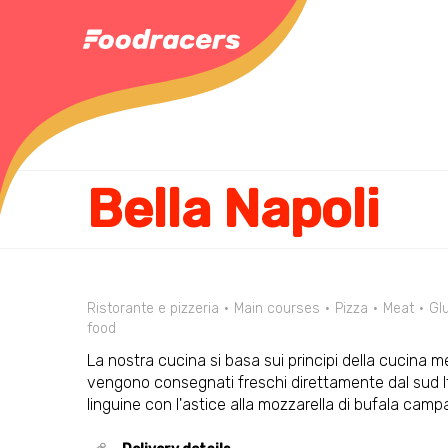
Bella Napoli
Ristorante e pizzeria
Main courses
Pizza
Meat
Gl
food
La nostra cucina si basa sui principi della cucina me
vengono consegnati freschi direttamente dal sud Ita
linguine con l'astice alla mozzarella di bufala camp