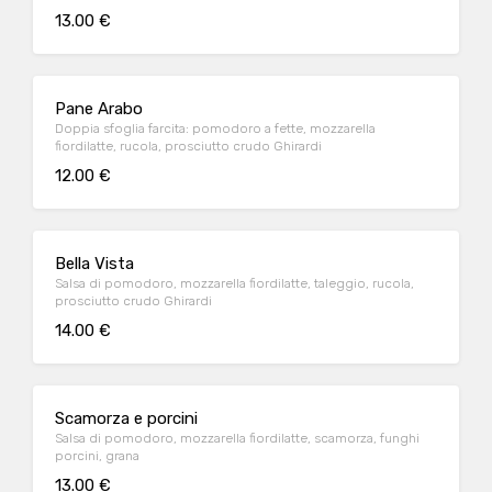
13.00 €
Pane Arabo
Doppia sfoglia farcita: pomodoro a fette, mozzarella
fiordilatte, rucola, prosciutto crudo Ghirardi
12.00 €
Bella Vista
Salsa di pomodoro, mozzarella fiordilatte, taleggio, rucola,
prosciutto crudo Ghirardi
14.00 €
Scamorza e porcini
Salsa di pomodoro, mozzarella fiordilatte, scamorza, funghi
porcini, grana
13.00 €