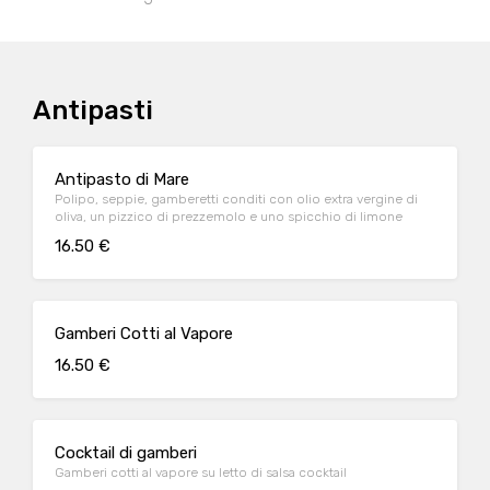
Antipasti
Antipasto di Mare
Polipo, seppie, gamberetti conditi con olio extra vergine di
oliva, un pizzico di prezzemolo e uno spicchio di limone
16.50 €
Gamberi Cotti al Vapore
16.50 €
Cocktail di gamberi
Gamberi cotti al vapore su letto di salsa cocktail