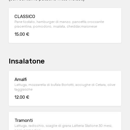
CLASSICO
Pane tostato, hamburger di manzo, pancetta croccante
piacentina, pomodoro, insalata, cheddar,maionese
15.00 €
Insalatone
Amalfi
Lattuga, mozzarella di bufala Borlotti, acciughe di Cetara, olive
taggiasche
12.00 €
Tramonti
Lattuga, radicchio, scaglie di grana Latteria Stallone 30 mesi,