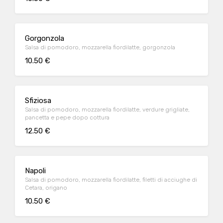
Gorgonzola
Salsa di pomodoro, mozzarella fiordilatte, gorgonzola
10.50 €
Sfiziosa
Salsa di pomodoro, mozzarella fiordilatte, verdure grigliate,
pancetta e pepe dopo cottura
12.50 €
Napoli
Salsa di pomodoro, mozzarella fiordilatte, filetti di acciughe di
Cetara, origano
10.50 €