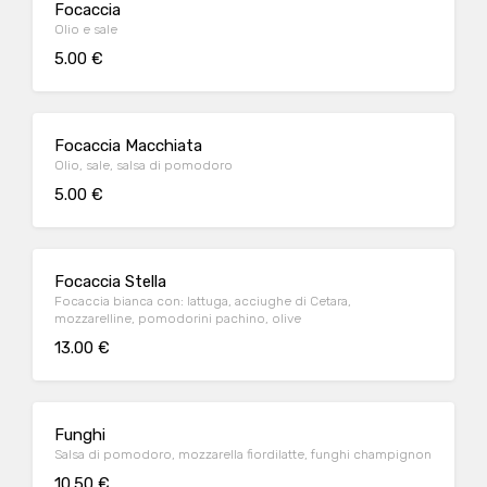
Focaccia
Olio e sale
5.00 €
Focaccia Macchiata
Olio, sale, salsa di pomodoro
5.00 €
Focaccia Stella
Focaccia bianca con: lattuga, acciughe di Cetara,
mozzarelline, pomodorini pachino, olive
13.00 €
Funghi
Salsa di pomodoro, mozzarella fiordilatte, funghi champignon
10.50 €