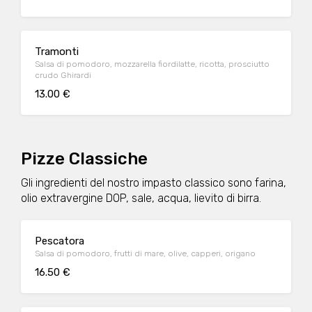
Tramonti
Salsa di pomodoro, mozzarella fiordilatte, ricotta, prosciutto
crudo Ghirardi
13.00 €
Pizze Classiche
Gli ingredienti del nostro impasto classico sono farina,
olio extravergine DOP, sale, acqua, lievito di birra.
Pescatora
Salsa di pomodoro, frutti di mare, olive, capperi, origano
16.50 €