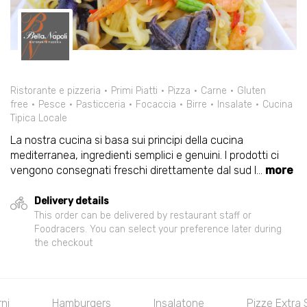
Ristorante e pizzeria
Primi Piatti
Pizza
Carne
Gluten
free
Pesce
Pasticceria
Focaccia
Birre
Insalate
Cucina
Tipica Locale
La nostra cucina si basa sui principi della cucina
mediterranea, ingredienti semplici e genuini. I prodotti ci
vengono consegnati freschi direttamente dal sud I
...
more
Delivery details
This order can be delivered by restaurant staff or
Foodracers. You can select your preference later during
the checkout
ni
Hamburgers
Insalatone
Pizze Extra 