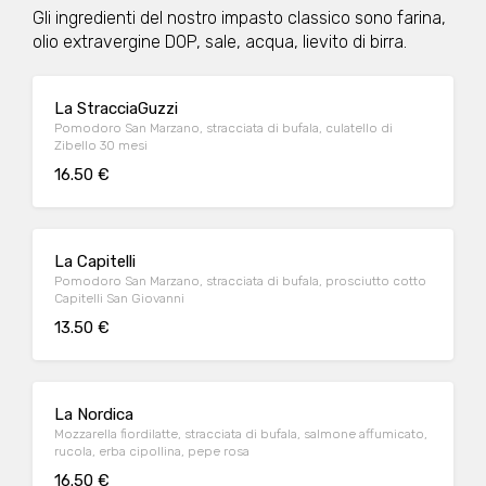
Gli ingredienti del nostro impasto classico sono farina,
olio extravergine DOP, sale, acqua, lievito di birra.
La StracciaGuzzi
Pomodoro San Marzano, stracciata di bufala, culatello di
Zibello 30 mesi
16.50 €
La Capitelli
Pomodoro San Marzano, stracciata di bufala, prosciutto cotto
Capitelli San Giovanni
13.50 €
La Nordica
Mozzarella fiordilatte, stracciata di bufala, salmone affumicato,
rucola, erba cipollina, pepe rosa
16.50 €