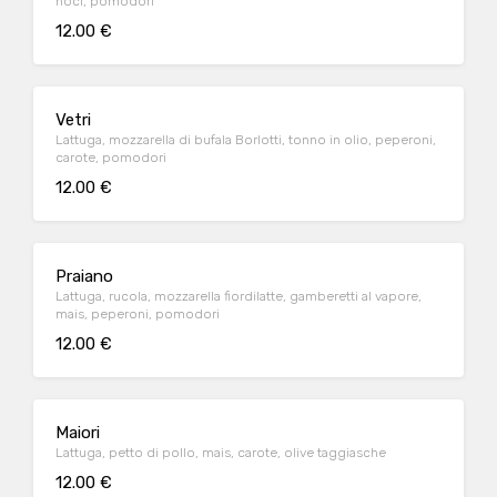
noci, pomodori
12.00 €
Vetri
Lattuga, mozzarella di bufala Borlotti, tonno in olio, peperoni,
carote, pomodori
12.00 €
Praiano
Lattuga, rucola, mozzarella fiordilatte, gamberetti al vapore,
mais, peperoni, pomodori
12.00 €
Maiori
Lattuga, petto di pollo, mais, carote, olive taggiasche
12.00 €