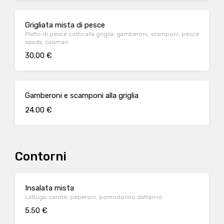
Grigliata mista di pesce
Piatto di pesce cotto alla griglia: gamberoni, scamponi, pesce
spada, calamari
30.00 €
Gamberoni e scamponi alla griglia
24.00 €
Contorni
Insalata mista
Lattuga, carote, peperoni, pomodorino datterino
5.50 €