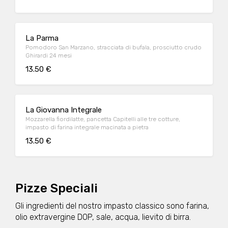
La Parma
Pomodoro San Marzano, stracciata di bufala, prosciutto crudo
Ghirardi 24 mesi
13.50 €
La Giovanna Integrale
Mozzarella fiordilatte, pancetta Capitelli alle tre cotture,
impasto di farina integrale macinata a pietra
13.50 €
Pizze Speciali
Gli ingredienti del nostro impasto classico sono farina,
olio extravergine DOP, sale, acqua, lievito di birra.