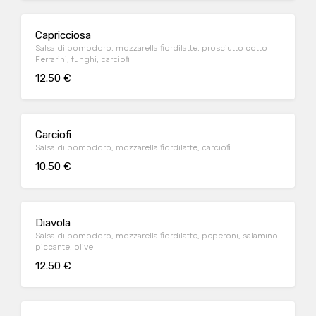
Capricciosa
Salsa di pomodoro, mozzarella fiordilatte, prosciutto cotto
Ferrarini, funghi, carciofi
12.50 €
Carciofi
Salsa di pomodoro, mozzarella fiordilatte, carciofi
10.50 €
Diavola
Salsa di pomodoro, mozzarella fiordilatte, peperoni, salamino
piccante, olive
12.50 €