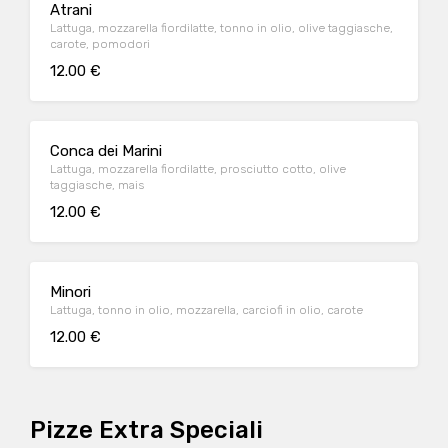
Atrani
Lattuga, mozzarella fiordilatte, tonno in olio, olive taggiasche,
carote, pomodori
12.00 €
Conca dei Marini
Lattuga, mozzarella fiordilatte, prosciutto cotto, olive
taggiasche, mais
12.00 €
Minori
Lattuga, tonno in olio, mozzarella, carciofi in olio, carote
12.00 €
Pizze Extra Speciali