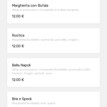
Margherita con Bufala
Salsa di pomodoro, mozzarella di bufala campana
12.00 €
Rustica
Mozzarella fiordilatte, scamorza, pancetta, origano
12.00 €
Bella Napoli
Salsa di pomodoro, mozzarella fiordilatte, prosciutto cotto
Ferrarini, funghi, carciofi, uovo
12.00 €
Brie e Speck
Mozzarella fiordilatte, brie, speck