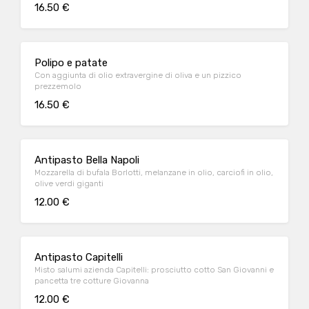
16.50 €
Polipo e patate
Con aggiunta di olio extravergine di oliva e un pizzico
prezzemolo
16.50 €
Antipasto Bella Napoli
Mozzarella di bufala Borlotti, melanzane in olio, carciofi in olio,
olive verdi giganti
12.00 €
Antipasto Capitelli
Misto salumi azienda Capitelli: prosciutto cotto San Giovanni e
pancetta tre cotture Giovanna
12.00 €