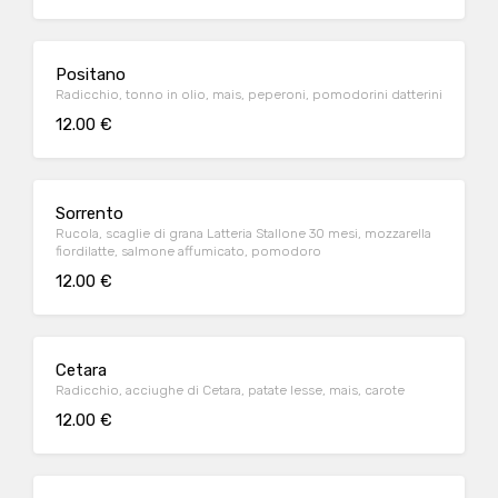
Positano
Radicchio, tonno in olio, mais, peperoni, pomodorini datterini
12.00 €
Sorrento
Rucola, scaglie di grana Latteria Stallone 30 mesi, mozzarella
fiordilatte, salmone affumicato, pomodoro
12.00 €
Cetara
Radicchio, acciughe di Cetara, patate lesse, mais, carote
12.00 €