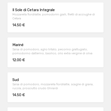
Il Sole di Cetara Integrale
Mozzarella fiordilatte, pomodorini gialli, filetti di acciughe di
Cetara
14.50 €
Mariné
Salsa di pomodoro, aglio tritato, pecorino grattugiato,
pomodorino datterino, basilico, olio extra vergine di oliva
12.00 €
Sud
Salsa di pomodoro, mozzarella fiordilatte, scaglie di grana,
rucola, prosciutto crudo Ghirardi
14.50 €