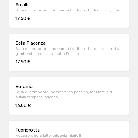
Amalfi
Salsa di pomodoro, mozzarella fiordilatte, frutti di mare, olive
17.50 €
Bella Piacenza
Salsa di pomodoro, mozzarella fiordilatte, fritto di calamari e
gamberetti, prosciutto cotto Ferrarini
17.50 €
Bufalina
Salsa di pomodoro, pomodorino pachino, mozzarella di
bufala campana, origano
13.00 €
Fuorigrotta
Mozzarella fiordilatte, salsiccia, friarielli