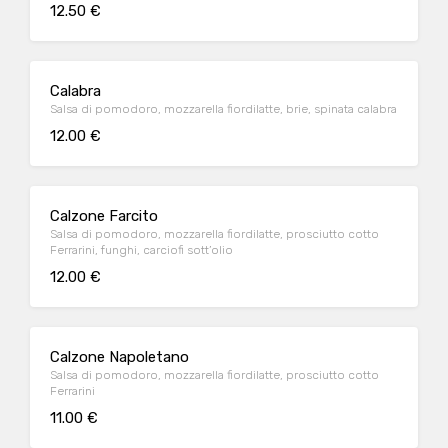
12.50 €
Calabra
Salsa di pomodoro, mozzarella fiordilatte, brie, spinata calabra
12.00 €
Calzone Farcito
Salsa di pomodoro, mozzarella fiordilatte, prosciutto cotto
Ferrarini, funghi, carciofi sott’olio
12.00 €
Calzone Napoletano
Salsa di pomodoro, mozzarella fiordilatte, prosciutto cotto
Ferrarini
11.00 €