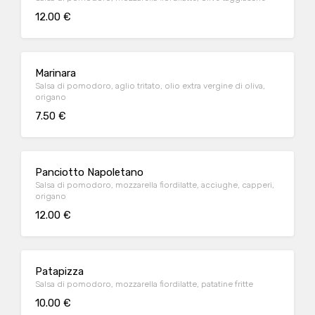
12.00 €
Marinara
Salsa di pomodoro, aglio tritato, olio extra vergine di oliva,
origano
7.50 €
Panciotto Napoletano
Salsa di pomodoro, mozzarella fiordilatte, acciughe, capperi,
origano
12.00 €
Patapizza
Salsa di pomodoro, mozzarella fiordilatte, patatine fritte
10.00 €