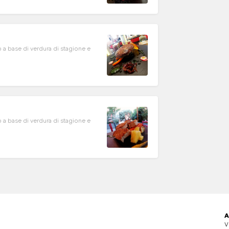
o a base di verdura di stagione e
o a base di verdura di stagione e
A
V