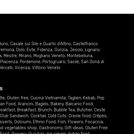
lluno
,
Casale sul Sile e Quarto d'Altino
,
Castelfranco
remona
,
Dolo
,
Este
,
Fidenza
,
Gorizia
,
Jesolo
,
Lignano
a
,
Mestre
,
Mirano
,
Mogliano Veneto
,
Montebelluna
,
,
Piacenza
,
Pordenone
,
Portogruaro
,
Sacile
,
San Donà di
Vercelli
,
Vicenza
,
Vittorio Veneto
S
tte
,
Gluten free
,
Cucina Vietnamita
,
Taglieri
,
Kebab
,
Pop
ian Food
,
Arancini
,
Bagels
,
Bakery
,
Balcanic Food
,
reakfast
,
Breakfast
,
Brunch
,
Bubble Tea
,
Butcher
,
Ceste
Club Sandwich
,
Cocktail
,
Cold Cuts
,
Creole food
,
Crêpes
,
sserts
,
Dolciumi
,
Ethnic Food
,
Fish
,
Flowers
,
Focaccia
,
and vegetables shop
,
Gastronomy
,
Gift ideas
,
Gluten Free
 Food
,
Grocery
,
Gua bao
,
Ice cream
,
Indian food
,