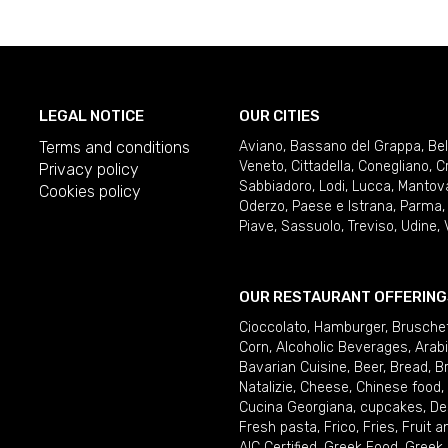
LEGAL NOTICE
OUR CITIES
Terms and conditions
Aviano
,
Bassano del Grappa
,
Be
Veneto
,
Cittadella
,
Conegliano
,
C
Privacy policy
Sabbiadoro
,
Lodi
,
Lucca
,
Mantov
Cookies policy
Oderzo
,
Paese e Istrana
,
Parma
Piave
,
Sassuolo
,
Treviso
,
Udine
,
OUR RESTAURANT OFFERING
Cioccolato
,
Hamburger
,
Brusche
Corn
,
Alcoholic Beverages
,
Arab
Bavarian Cuisine
,
Beer
,
Bread
,
B
Natalizie
,
Cheese
,
Chinese food
,
Cucina Georgiana
,
cupcakes
,
De
Fresh pasta
,
Frico
,
Fries
,
Fruit 
AIC Certified
,
Greek Food
,
Greek