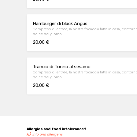
Hamburger di black Angus
Compreso di entrée, la nostra focaccia fatta in casa, contorn
dolce del giorno
20.00 €
Trancio di Tonno al sesamo
Compreso di entrée, la nostra focaccia fatta in casa, contorn
dolce del giorno
20.00 €
Allergies and food intolerance?
Info and allergens