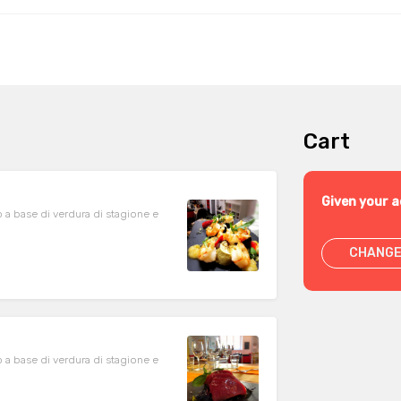
Cart
Given your a
o a base di verdura di stagione e
CHANGE
o a base di verdura di stagione e