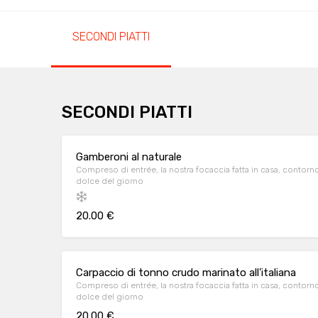
SECONDI PIATTI
SECONDI PIATTI
Gamberoni al naturale
Compreso di entrée, la nostra focaccia fatta in casa, contorn
dolce del giorno
20.00 €
Carpaccio di tonno crudo marinato all'italiana
Compreso di entrée, la nostra focaccia fatta in casa, contorn
dolce del giorno
20.00 €