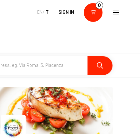
0
EN/
IT
SIGN IN