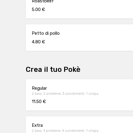
Roastbeef
5.00 €
Petto di pollo
4.80 €
Crea il tuo Pokè
Regular
2 basi, 2 proteine, 3 condimenti, 1 crispy
11.50 €
Extra
2 basi, 3 proteine, 4 condimenti, 1 crispy