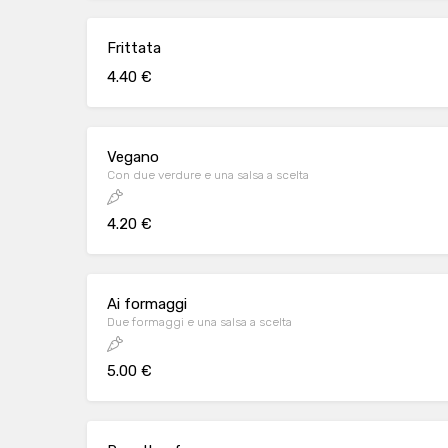
Frittata
4.40 €
Vegano
Con due verdure e una salsa a scelta
4.20 €
Ai formaggi
Due formaggi e una salsa a scelta
5.00 €