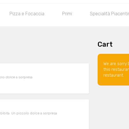
Pizza e Focaccia
Primi
Specialità Piacenti
Cart
We are sorry 
this restaura
restaurant.
olo dolce a sorpresa
bibita. Un piccolo dolce a sorpresa