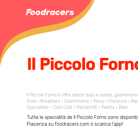
Il Piccolo Forn
Il Piccolo Forno ti offre delizie dolci e salate, gastronomia
food
Breakfast
Gastronomy
Pizza
Focaccia
Mai
Specialties
Cold Cuts
Panzerotti
Pastry
Beer
Tutte le specialità de Il Piccolo Forno sono disponibi
Piacenza su foodracers.com o scarica l'app!