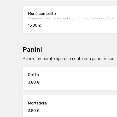
Menù completo
Componi il tuo menù scegliendo 1 primo, 1 secondo, 1 contor
15.00 €
Panini
Panino preparato rigorosamente con pane fresco di 
Cotto
3.80 €
Mortadella
3.80 €