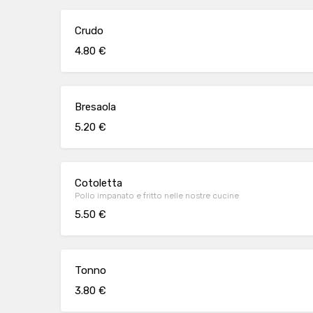
Crudo
4.80 €
Bresaola
5.20 €
Cotoletta
Pollo impanato e fritto nelle nostre cucine
5.50 €
Tonno
3.80 €