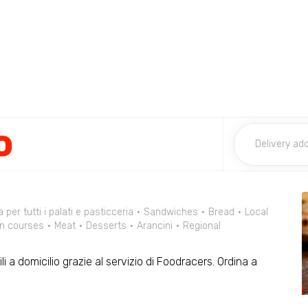
o
 per tutti i palati e pasticceria
Sandwiches
Bread
Local
n courses
Meat
Desserts
Arancini
Regional
li a domicilio grazie al servizio di Foodracers. Ordina a