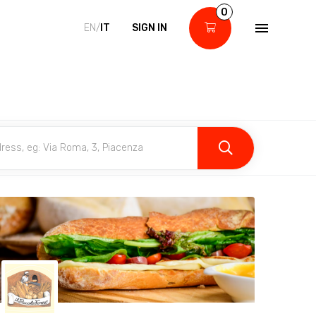
0
EN/
IT
SIGN IN