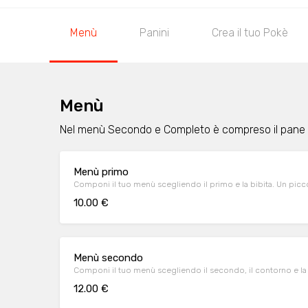
Menù
Panini
Crea il tuo Pokè
Menù
Nel menù Secondo e Completo è compreso il pane
Menù primo
Componi il tuo menù scegliendo il primo e la bibita. Un picc
10.00 €
Menù secondo
Componi il tuo menù scegliendo il secondo, il contorno e la 
12.00 €