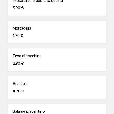
Prosciutto crudo alta qualità
3.90 €
Mortadella
1.70 €
Fesa di tacchino
2.90 €
Bresaola
4.70 €
Salame piacentino