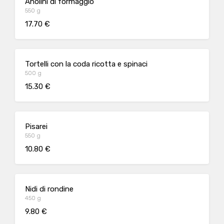
Anolini di formaggio
550 g
17.70 €
Tortelli con la coda ricotta e spinaci
500 g
15.30 €
Pisarei
550 g
10.80 €
Nidi di rondine
450 g
9.80 €