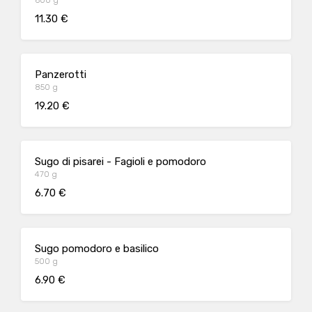
600 g
11.30 €
Panzerotti
850 g
19.20 €
Sugo di pisarei - Fagioli e pomodoro
470 g
6.70 €
Sugo pomodoro e basilico
500 g
6.90 €