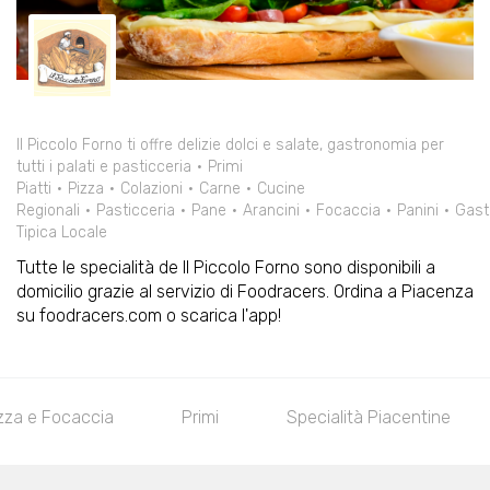
Il Piccolo Forno ti offre delizie dolci e salate, gastronomia per
tutti i palati e pasticceria
Primi
Piatti
Pizza
Colazioni
Carne
Cucine
Regionali
Pasticceria
Pane
Arancini
Focaccia
Panini
Gast
Tipica Locale
Tutte le specialità de Il Piccolo Forno sono disponibili a
domicilio grazie al servizio di Foodracers. Ordina a Piacenza
su foodracers.com o scarica l'app!
zza e Focaccia
Primi
Specialità Piacentine