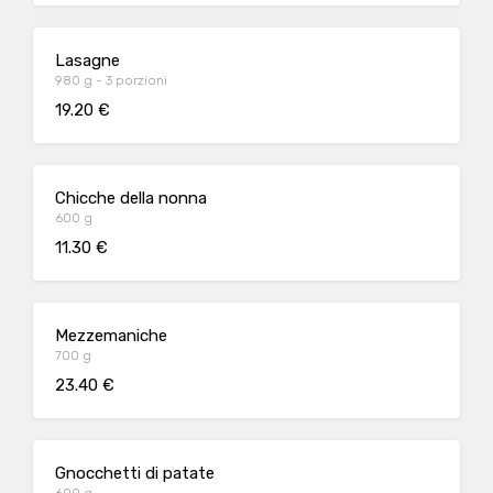
Lasagne
980 g - 3 porzioni
19.20 €
Chicche della nonna
600 g
11.30 €
Mezzemaniche
700 g
23.40 €
Gnocchetti di patate