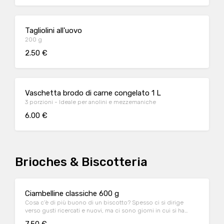
Tagliolini all'uovo
200 g
2.50 €
Vaschetta brodo di carne congelato 1 L
3 porzioni - Ideale per anolini e mezzemaniche
6.00 €
Brioches & Biscotteria
Ciambelline classiche 600 g
Cosa c’è di più buono di un biscotto? Spesso ci si dirige
verso gusti ricercati e nuovi, ma ci sono giorni in cui si ha
ingenuamente voglia di qualcosa di semplice e confortevole,