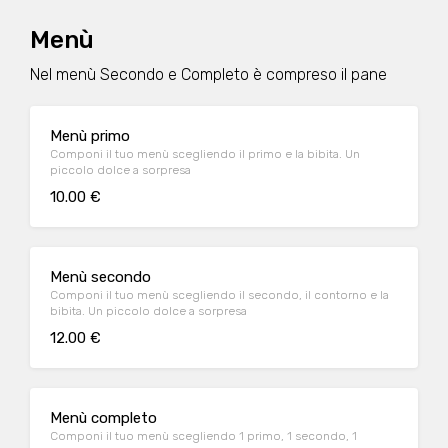
Menù
Nel menù Secondo e Completo è compreso il pane
Menù primo
Componi il tuo menù scegliendo il primo e la bibita. Un
piccolo dolce a sorpresa
10.00 €
Menù secondo
Componi il tuo menù scegliendo il secondo, il contorno e la
bibita. Un piccolo dolce a sorpresa
12.00 €
Menù completo
Componi il tuo menù scegliendo 1 primo, 1 secondo, 1