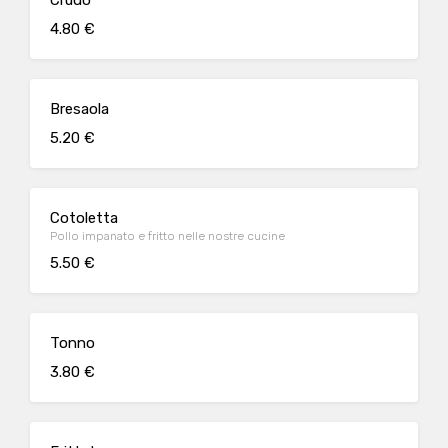
Crudo
4.80 €
Bresaola
5.20 €
Cotoletta
Pollo impanato e fritto nelle nostre cucine
5.50 €
Tonno
3.80 €