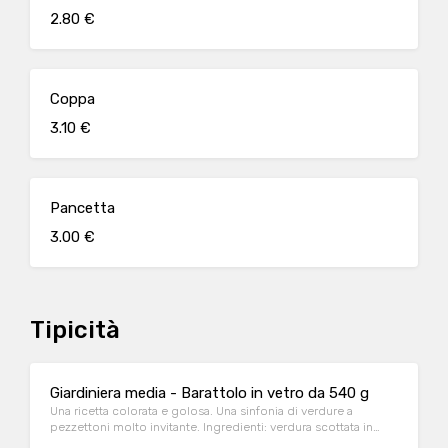
2.80 €
Coppa
3.10 €
Pancetta
3.00 €
Tipicità
Giardiniera media - Barattolo in vetro da 540 g
Una ricetta colorata e golosa. Una sinfonia di verdure a
pezzettoni molto invitante. Ingredienti: verdura scottata in
acqua e aceto in quantità variabile e stagionale: cavolfiore,