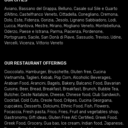
OUR CITIES
Aviano
,
Bassano del Grappa
,
Belluno
,
Casale sul Sile e Quarto
d'Altino
,
Castelfranco Veneto
,
Cittadella
,
Conegliano
,
Cremona
,
Dolo
,
Este
,
Fidenza
,
Gorizia
,
Jesolo
,
Lignano Sabbiadoro
,
Lodi
,
Lucca
,
Mantova
,
Mestre
,
Mirano
,
Mogliano Veneto
,
Montebelluna
,
Oderzo
,
Paese e Istrana
,
Parma
,
Piacenza
,
Pordenone
,
Portogruaro
,
Sacile
,
San Donà di Piave
,
Sassuolo
,
Treviso
,
Udine
,
Vercelli
,
Vicenza
,
Vittorio Veneto
OUR RESTAURANT OFFERINGS
Cioccolato
,
Hamburger
,
Bruschette
,
Gluten free
,
Cucina
Vietnamita
,
Taglieri
,
Kebab
,
Pop Corn
,
Alcoholic Beverages
,
Arabian Food
,
Arancini
,
Bagels
,
Bakery
,
Balcanic Food
,
Bavarian
Cuisine
,
Beer
,
Bread
,
Breakfast
,
Breakfast
,
Brunch
,
Bubble Tea
,
Butcher
,
Ceste Natalizie
,
Cheese
,
Chinese food
,
Club Sandwich
,
Cocktail
,
Cold Cuts
,
Creole food
,
Crêpes
,
Cucina Georgiana
,
cupcakes
,
Desserts
,
Dolciumi
,
Ethnic Food
,
Fish
,
Flowers
,
Focaccia
,
Fresh pasta
,
Frico
,
Fries
,
Fruit and vegetables shop
,
Gastronomy
,
Gift ideas
,
Gluten Free AIC Certified
,
Greek Food
,
Greek Food
,
Grocery
,
Gua bao
,
Ice cream
,
Indian food
,
Japanese
,