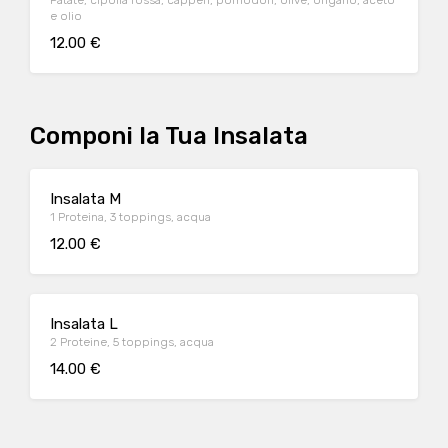
Patate, cipolla rossa, capperi, pomodori, olive, origano, aceto
e olio
12.00 €
Componi la Tua Insalata
Insalata M
1 Proteina, 3 toppings, acqua
12.00 €
Insalata L
2 Proteine, 5 toppings, acqua
14.00 €