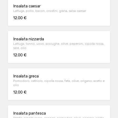
Insalata caesar
Lattuga, pollo, bacon, crostini, grana, salsa caesar
12.00 €
Insalata nizzarda
Lattuga, tonno, uovo, acciughe, olive, peperoni, cipolla rossa,
sale, olio
12.00 €
Insalata greca
Pomodoro, cetriolo, cipolla rossa, feta, olive, origano, aceto e
olio
12.00 €
Insalata pantesca