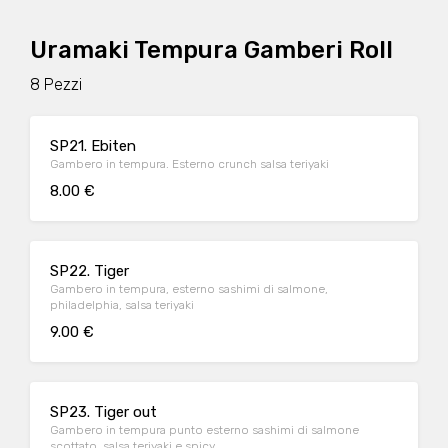
Uramaki Tempura Gamberi Roll
8 Pezzi
SP21. Ebiten
Gambero in tempura. Esterno crunch salsa teriyaki
8.00 €
SP22. Tiger
Gambero in tempura, esterno sashimi di salmone,
philadelphia, salsa teriyaki
9.00 €
SP23. Tiger out
Gambero in tempura punto esterno sashimi di salmone
scottato, salsa teriyaki e spicy