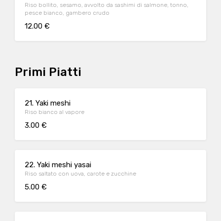
Riso bollito, sesamo, avvolto da sashimi di salmone, tonno,
pesce bianco, gambero crudo
12.00 €
Primi Piatti
21. Yaki meshi
Riso bianco al vapore
3.00 €
22. Yaki meshi yasai
Riso saltato con uova, carote e zucchine
5.00 €