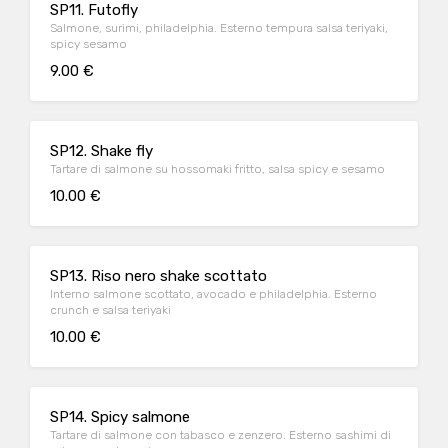
SP11. Futofly
Salmone, surimi, philadelphia. Esterno tempura salsa teriyaki,
spicy sesamo
9.00 €
SP12. Shake fly
Tartare di salmone su hossomaki fritto, salsa spicy e sesamo
10.00 €
SP13. Riso nero shake scottato
Interno salmone scottato, avocado e philadelphia. Esterno
crunch e salsa teriyaki
10.00 €
SP14. Spicy salmone
Tartare di salmone con tabasco e zenzero. Esterno sashimi di