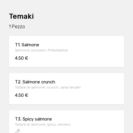
Temaki
1 Pezzo
T1. Salmone
Salmone, avocado, Philadelphia
4.50 €
T2. Salmone crunch
Tartare di salmone, crunch, salsa teriyaki
4.50 €
T3. Spicy salmone
Tartare di salmone, spicy, zenzero