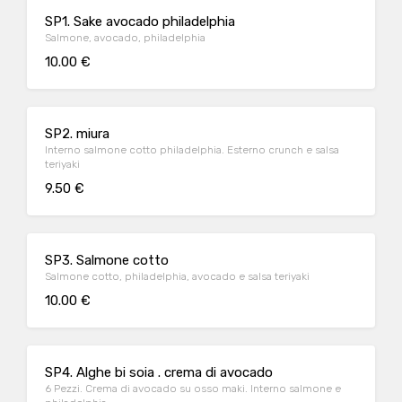
SP1. Sake avocado philadelphia
Salmone, avocado, philadelphia
10.00 €
SP2. miura
Interno salmone cotto philadelphia. Esterno crunch e salsa
teriyaki
9.50 €
SP3. Salmone cotto
Salmone cotto, philadelphia, avocado e salsa teriyaki
10.00 €
SP4. Alghe bi soia . crema di avocado
6 Pezzi. Crema di avocado su osso maki. Interno salmone e