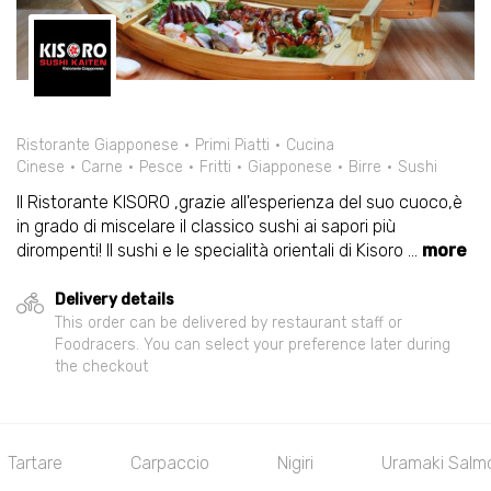
Ristorante Giapponese
Primi Piatti
Cucina
Cinese
Carne
Pesce
Fritti
Giapponese
Birre
Sushi
Il Ristorante KISORO ,grazie all'esperienza del suo cuoco,è
in grado di miscelare il classico sushi ai sapori più
dirompenti! Il sushi e le specialità orientali di Kisoro
...
more
Delivery details
This order can be delivered by restaurant staff or
Foodracers. You can select your preference later during
the checkout
artare
Carpaccio
Nigiri
Uramaki Salmone