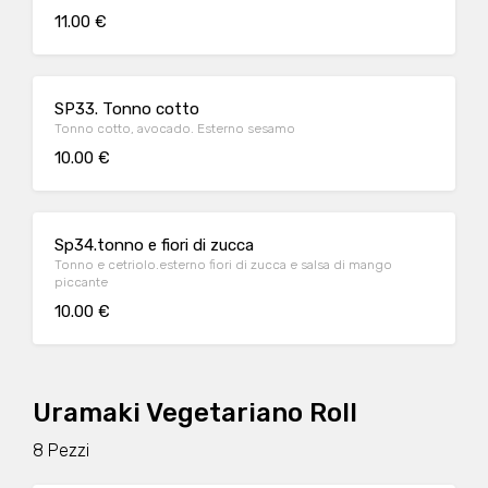
11.00 €
SP33. Tonno cotto
Tonno cotto, avocado. Esterno sesamo
10.00 €
Sp34.tonno e fiori di zucca
Tonno e cetriolo.esterno fiori di zucca e salsa di mango
piccante
10.00 €
Uramaki Vegetariano Roll
8 Pezzi