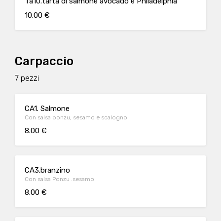
Ta10.tarta di salmone avocado e Philadelphia
10.00 €
Carpaccio
7 pezzi
CA1. Salmone
Con salsa ponzu, sesamo e scalogno
8.00 €
CA3.branzino
Con salsa Ponzu .sesamo
8.00 €