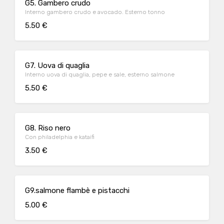
G5. Gambero crudo
Interno gambero crudo e avocado. Esterno tonno
5.50 €
G7. Uova di quaglia
Interno uova di quaglia, pepe e sale, esterno salmone
5.50 €
G8. Riso nero
Con philadelphia e kataifi
3.50 €
G9.salmone flambè e pistacchi
5.00 €