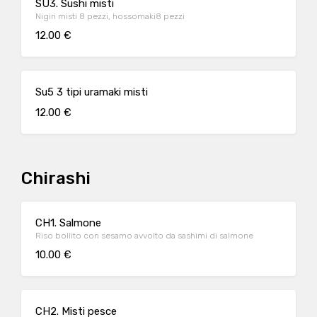
SU3. Sushi misti
Nigiri misti 8 pezzi, hossomaki8 pezzi
12.00 €
Su5 3 tipi uramaki misti
12.00 €
Chirashi
CH1. Salmone
Riso bollito con sesamo avvolto da sashimi di salmone
10.00 €
CH2. Misti pesce