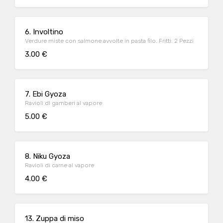
6. Involtino
Verdure miste con salmone avvolte in pasta filo. Fritti. 2 Pezzi
3.00 €
7. Ebi Gyoza
Ravioli di gamberi al vapore
5.00 €
8. Niku Gyoza
Ravioli di carne al vapore
4.00 €
13. Zuppa di miso