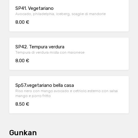
SP41. Vegetariano
Avocado, philadelphia, iceberg, scaglie di mandorle
8.00 €
SP42. Tempura verdura
Tempura di verdura mista con maionese
8.00 €
Sp57.vegetariano bella casa
Riso nero con mango avocado e cetriolo.esterno con salsa
mango e porro fritto
8.50 €
Gunkan