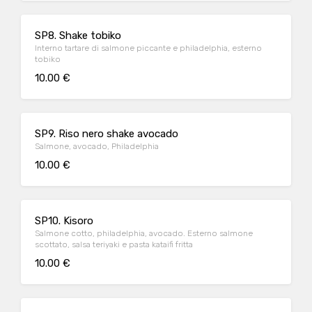
SP8. Shake tobiko
Interno tartare di salmone piccante e philadelphia, esterno
tobiko
10.00 €
SP9. Riso nero shake avocado
Salmone, avocado, Philadelphia
10.00 €
SP10. Kisoro
Salmone cotto, philadelphia, avocado. Esterno salmone
scottato, salsa teriyaki e pasta kataifi fritta
10.00 €