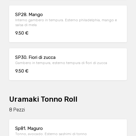
SP28. Mango
Interno gambero in tempura. Esterno philadelphia, mango e
salsa di mela
9.50 €
SP30. Fiori di zucca
Gambero in tempura, esterno tempura di fiori di zucca
9.50 €
Uramaki Tonno Roll
8 Pezzi
Sp81. Maguro
Tonno, avocado. Esterno sashimi di tonno