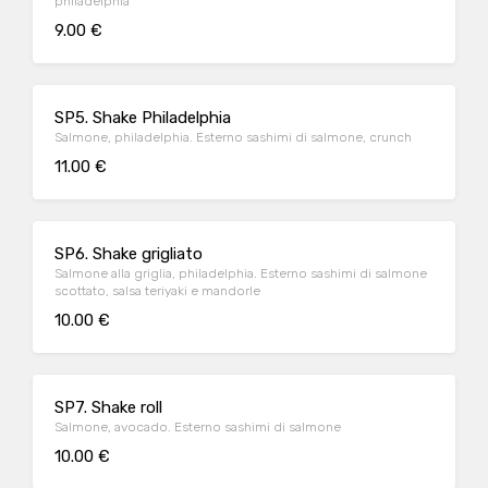
philadelphia
9.00 €
SP5. Shake Philadelphia
Salmone, philadelphia. Esterno sashimi di salmone, crunch
11.00 €
SP6. Shake grigliato
Salmone alla griglia, philadelphia. Esterno sashimi di salmone
scottato, salsa teriyaki e mandorle
10.00 €
SP7. Shake roll
Salmone, avocado. Esterno sashimi di salmone
10.00 €