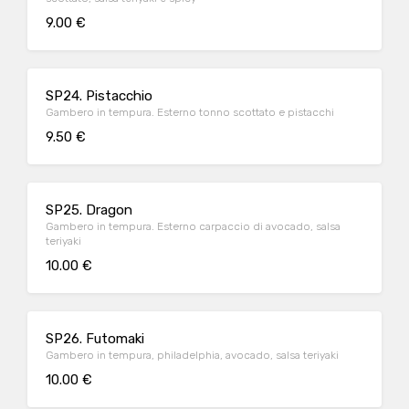
9.00 €
SP24. Pistacchio
Gambero in tempura. Esterno tonno scottato e pistacchi
9.50 €
SP25. Dragon
Gambero in tempura. Esterno carpaccio di avocado, salsa
teriyaki
10.00 €
SP26. Futomaki
Gambero in tempura, philadelphia, avocado, salsa teriyaki
10.00 €