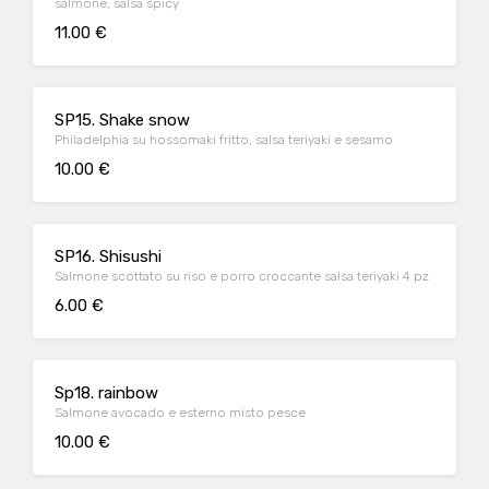
salmone, salsa spicy
11.00 €
SP15. Shake snow
Philadelphia su hossomaki fritto, salsa teriyaki e sesamo
10.00 €
SP16. Shisushi
Salmone scottato su riso e porro croccante salsa teriyaki 4 pz
6.00 €
Sp18. rainbow
Salmone avocado e esterno misto pesce
10.00 €