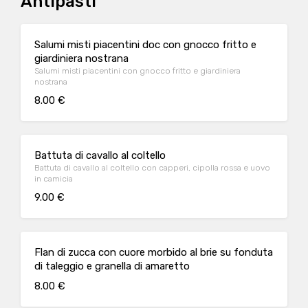
Antipasti
Salumi misti piacentini doc con gnocco fritto e
giardiniera nostrana
Salumi misti piacentini con gnocco fritto e giardiniera
nostrana
8.00 €
Battuta di cavallo al coltello
Battuta di cavallo al coltello con capperi, cipolla rossa e uovo
in camicia
9.00 €
Flan di zucca con cuore morbido al brie su fonduta
di taleggio e granella di amaretto
8.00 €