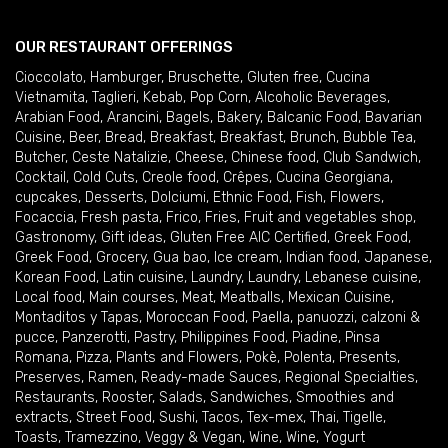
OUR RESTAURANT OFFERINGS
Cioccolato
,
Hamburger
,
Bruschette
,
Gluten free
,
Cucina
Vietnamita
,
Taglieri
,
Kebab
,
Pop Corn
,
Alcoholic Beverages
,
Arabian Food
,
Arancini
,
Bagels
,
Bakery
,
Balcanic Food
,
Bavarian
Cuisine
,
Beer
,
Bread
,
Breakfast
,
Breakfast
,
Brunch
,
Bubble Tea
,
Butcher
,
Ceste Natalizie
,
Cheese
,
Chinese food
,
Club Sandwich
,
Cocktail
,
Cold Cuts
,
Creole food
,
Crêpes
,
Cucina Georgiana
,
cupcakes
,
Desserts
,
Dolciumi
,
Ethnic Food
,
Fish
,
Flowers
,
Focaccia
,
Fresh pasta
,
Frico
,
Fries
,
Fruit and vegetables shop
,
Gastronomy
,
Gift ideas
,
Gluten Free AIC Certified
,
Greek Food
,
Greek Food
,
Grocery
,
Gua bao
,
Ice cream
,
Indian food
,
Japanese
,
Korean Food
,
Latin cuisine
,
Laundry
,
Laundry
,
Lebanese cuisine
,
Local food
,
Main courses
,
Meat
,
Meatballs
,
Mexican Cuisine
,
Montaditos y Tapas
,
Moroccan Food
,
Paella
,
panuozzi, calzoni &
pucce
,
Panzerotti
,
Pastry
,
Philippines Food
,
Piadine
,
Pinsa
Romana
,
Pizza
,
Plants and Flowers
,
Pokè
,
Polenta
,
Presents
,
Preserves
,
Ramen
,
Ready-made Sauces
,
Regional Specialties
,
Restaurants
,
Rooster
,
Salads
,
Sandwiches
,
Smoothies and
extracts
,
Street Food
,
Sushi
,
Tacos
,
Tex-mex
,
Thai
,
Tigelle
,
Toasts
,
Tramezzino
,
Veggy & Vegan
,
Wine
,
Wine
,
Yogurt