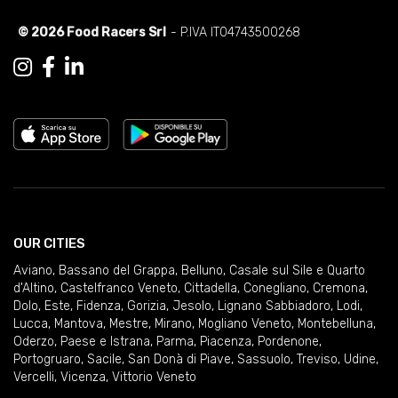
© 2026 Food Racers Srl
- P.IVA IT04743500268
OUR CITIES
Aviano
,
Bassano del Grappa
,
Belluno
,
Casale sul Sile e Quarto
d'Altino
,
Castelfranco Veneto
,
Cittadella
,
Conegliano
,
Cremona
,
Dolo
,
Este
,
Fidenza
,
Gorizia
,
Jesolo
,
Lignano Sabbiadoro
,
Lodi
,
Lucca
,
Mantova
,
Mestre
,
Mirano
,
Mogliano Veneto
,
Montebelluna
,
Oderzo
,
Paese e Istrana
,
Parma
,
Piacenza
,
Pordenone
,
Portogruaro
,
Sacile
,
San Donà di Piave
,
Sassuolo
,
Treviso
,
Udine
,
Vercelli
,
Vicenza
,
Vittorio Veneto