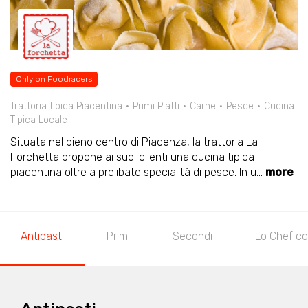
Only on Foodracers
Trattoria tipica Piacentina
Primi Piatti
Carne
Pesce
Cucina
Tipica Locale
Situata nel pieno centro di Piacenza, la trattoria La
Forchetta propone ai suoi clienti una cucina tipica
piacentina oltre a prelibate specialità di pesce. In u
...
more
Antipasti
Primi
Secondi
Lo Chef co