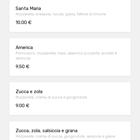
Santa Maria
Mozzarella, bresaola, rucola, grana, fettine di limone
10.00 €
America
Pomodoro, mozzarella, mais, salamino piccante, wurstel e
salsiccia
9.50 €
Zucca e zola
Mozzarella, crema di zucca e gorgonzola
9.00 €
Zucca, zola, salsiccia e grana
Mozzarella, crema di zucca, gorgonzola, salsiccia e grana