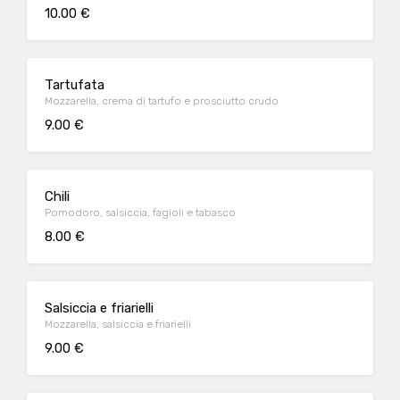
10.00 €
Tartufata
Mozzarella, crema di tartufo e prosciutto crudo
9.00 €
Chili
Pomodoro, salsiccia, fagioli e tabasco
8.00 €
Salsiccia e friarielli
Mozzarella, salsiccia e friarielli
9.00 €