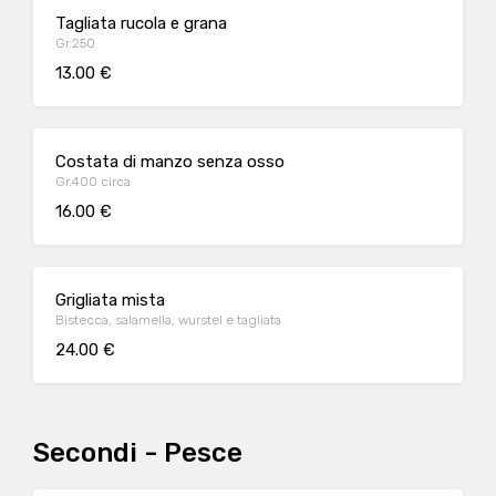
Tagliata rucola e grana
Gr.250
13.00 €
Costata di manzo senza osso
Gr.400 circa
16.00 €
Grigliata mista
Bistecca, salamella, wurstel e tagliata
24.00 €
Secondi - Pesce