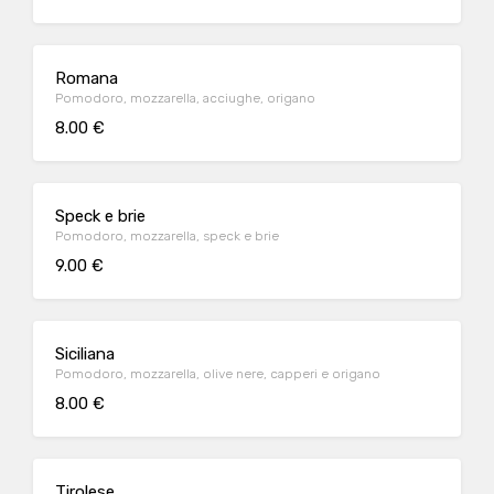
Romana
Pomodoro, mozzarella, acciughe, origano
8.00 €
Speck e brie
Pomodoro, mozzarella, speck e brie
9.00 €
Siciliana
Pomodoro, mozzarella, olive nere, capperi e origano
8.00 €
Tirolese