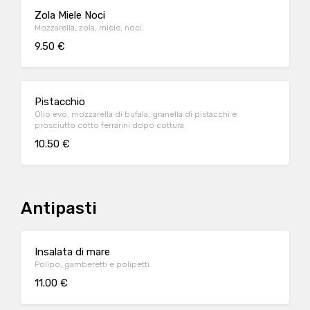
Zola Miele Noci
Mozzarella, zola, miele, noci.
9.50 €
Pistacchio
Olio evo, mozzarella di bufala, granella di pistacchi e
prosciutto cotto ferrarini dopo cottura
10.50 €
Antipasti
Insalata di mare
Polipo, gamberetti e polipetti
11.00 €