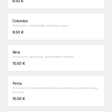
8.50 €
Colombo
Pomodoro, mozzarella, asparagi e uovo
8.50 €
Nina
Pomodoro, salsa rosa, gamberetti e insalata
10.00 €
Pinta
Pomodoro, mozzarella di bufala, scamorza, prosciutto crudo
e rucola
10.00 €