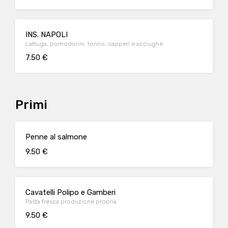
INS. NAPOLI
Lattuga, pomodorini, tonno, capperi e acciughe
7.50 €
Primi
Penne al salmone
9.50 €
Cavatelli Polipo e Gamberi
Pasta fresca produzione propria
9.50 €