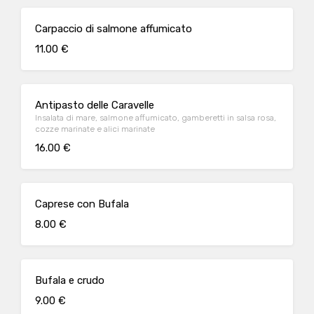
Carpaccio di salmone affumicato
11.00 €
Antipasto delle Caravelle
Insalata di mare, salmone affumicato, gamberetti in salsa rosa,
cozze marinate e alici marinate
16.00 €
Caprese con Bufala
8.00 €
Bufala e crudo
9.00 €