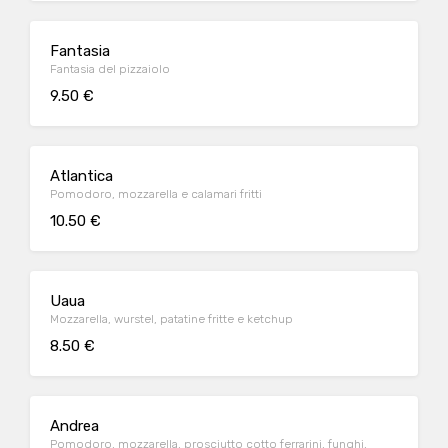
Fantasia
Fantasia del pizzaiolo
9.50 €
Atlantica
Pomodoro, mozzarella e calamari fritti
10.50 €
Uaua
Mozzarella, wurstel, patatine fritte e ketchup
8.50 €
Andrea
Pomodoro, mozzarella, prosciutto cotto ferrarini, funghi,