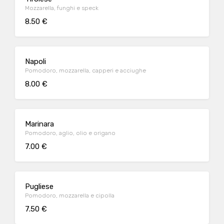
Mozzarella, funghi e speck
8.50 €
Napoli
Pomodoro, mozzarella, capperi e acciughe
8.00 €
Marinara
Pomodoro, aglio, olio e origano
7.00 €
Pugliese
Pomodoro, mozzarella e cipolla
7.50 €