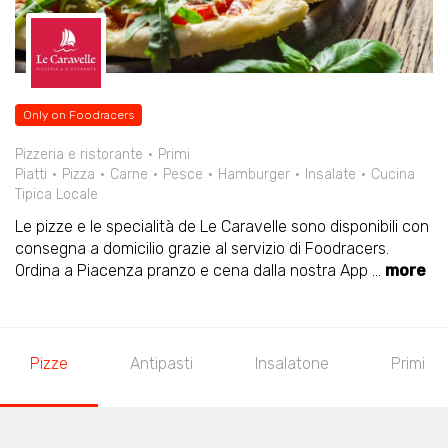
Only on Foodracers
Pizzeria e ristorante
Primi
Piatti
Pizza
Carne
Pesce
Hamburger
Insalate
Cucina
Tipica Locale
Le pizze e le specialità de Le Caravelle sono disponibili con
consegna a domicilio grazie al servizio di Foodracers.
Ordina a Piacenza pranzo e cena dalla nostra App
...
more
Pizze
Antipasti
Insalatone
Primi