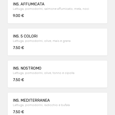
INS. AFFUMICATA
Lattuga, pomodorini, salmone affumicato, mela, noci
9.00 €
INS. 5 COLORI
Lattuga, pomodorini, olive, mais e grana
7.50 €
INS. NOSTROMO
Lattuga, pomodorini, olive, tonno e cipolla
7.50 €
INS. MEDITERRANEA
Lattuga, pomodorini, radicchio e bufala
7.50 €