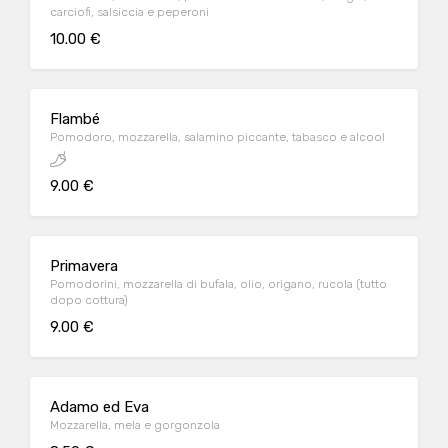
carciofi, salsiccia e peperoni
10.00 €
Flambé
Pomodoro, mozzarella, salamino piccante, tabasco e alcool
9.00 €
Primavera
Pomodorini, mozzarella di bufala, olio, origano, rucola (tutto
dopo cottura)
9.00 €
Adamo ed Eva
Mozzarella, mela e gorgonzola