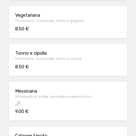
Vegetariana
Pomodoro, mozzarella, verdure grigliate
8.50 €
Tonno e cipolla
Pomodoro, mozzarella, tonno e cipolla
8.50 €
Messicana
Mozzarella di bufala, pancetta e peperoncino
9.00 €
Calzone farcito