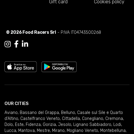
Gift card
Cookies policy
© 2026 Food Racers Srl
- P.IVA IT04743500268
OUR CITIES
Aviano
,
Bassano del Grappa
,
Belluno
,
Casale sul Sile e Quarto
d'Altino
,
Castelfranco Veneto
,
Cittadella
,
Conegliano
,
Cremona
,
Dolo
,
Este
,
Fidenza
,
Gorizia
,
Jesolo
,
Lignano Sabbiadoro
,
Lodi
,
Lucca
,
Mantova
,
Mestre
,
Mirano
,
Mogliano Veneto
,
Montebelluna
,