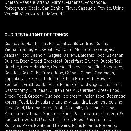
Oderzo
,
Paese e Istrana
,
Parma
,
Piacenza
,
Pordenone
,
Portogruaro
,
Sacile
,
San Donà di Piave
,
Sassuolo
,
Treviso
,
Udine
,
Vercelli
,
Vicenza
,
Vittorio Veneto
OUR RESTAURANT OFFERINGS
Cioccolato
,
Hamburger
,
Bruschette
,
Gluten free
,
Cucina
Vietnamita
,
Taglieri
,
Kebab
,
Pop Corn
,
Alcoholic Beverages
,
Arabian Food
,
Arancini
,
Bagels
,
Bakery
,
Balcanic Food
,
Bavarian
Cuisine
,
Beer
,
Bread
,
Breakfast
,
Breakfast
,
Brunch
,
Bubble Tea
,
Butcher
,
Ceste Natalizie
,
Cheese
,
Chinese food
,
Club Sandwich
,
Cocktail
,
Cold Cuts
,
Creole food
,
Crêpes
,
Cucina Georgiana
,
cupcakes
,
Desserts
,
Dolciumi
,
Ethnic Food
,
Fish
,
Flowers
,
Focaccia
,
Fresh pasta
,
Frico
,
Fries
,
Fruit and vegetables shop
,
Gastronomy
,
Gift ideas
,
Gluten Free AIC Certified
,
Greek Food
,
Greek Food
,
Grocery
,
Gua bao
,
Ice cream
,
Indian food
,
Japanese
,
Korean Food
,
Latin cuisine
,
Laundry
,
Laundry
,
Lebanese cuisine
,
Local food
,
Main courses
,
Meat
,
Meatballs
,
Mexican Cuisine
,
Montaditos y Tapas
,
Moroccan Food
,
Paella
,
panuozzi, calzoni &
pucce
,
Panzerotti
,
Pastry
,
Philippines Food
,
Piadine
,
Pinsa
Romana
,
Pizza
,
Plants and Flowers
,
Pokè
,
Polenta
,
Presents
,