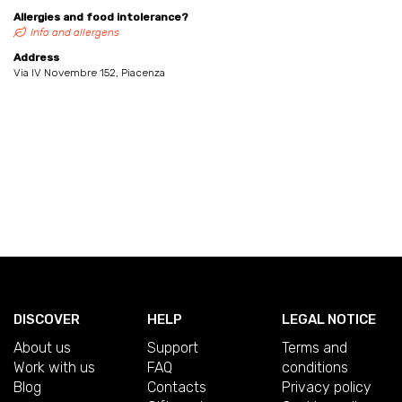
Allergies and food intolerance?
Info and allergens
Address
Via IV Novembre 152, Piacenza
DISCOVER
HELP
LEGAL NOTICE
About us
Support
Terms and
Work with us
FAQ
conditions
Blog
Contacts
Privacy policy