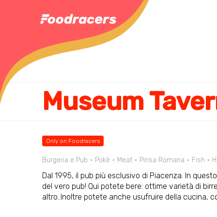
Museum Taver
Only on Foodracers
Burgeria e Pub
Pokè
Meat
Pinsa Romana
Fish
H
Dal 1995, il pub più esclusivo di Piacenza. In questo 
del vero pub! Qui potete bere: ottime varietà di birre,
altro..Inoltre potete anche usufruire della cucina, c