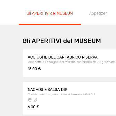
Gli APERITIVI del MUSEUM
Appetizer
Gli APERITIVI del MUSEUM
ACCIUGHE DEL CANTABRICO RISERVA
Vaschetta d'acciughe del mar del cantabrico da 70 gr,servite
15.00 €
NACHOS E SALSA DIP
Classici Nachos ,serviti con la Famosa salsa DIP
6.00 €