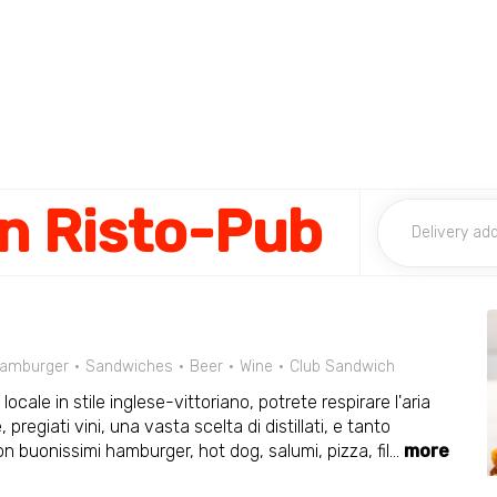
n Risto-Pub
amburger
Sandwiches
Beer
Wine
Club Sandwich
locale in stile inglese-vittoriano, potrete respirare l'aria
 pregiati vini, una vasta scelta di distillati, e tanto
on buonissimi hamburger, hot dog, salumi, pizza, fil
...
more