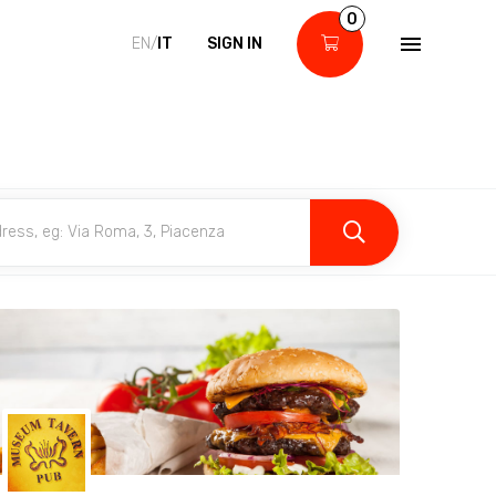
0
EN/
IT
SIGN IN