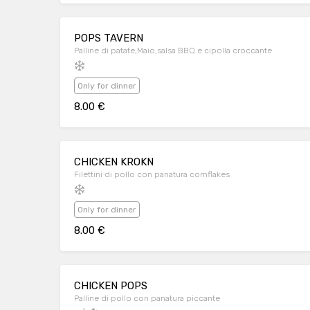
POPS TAVERN
Palline di patate,Maio,salsa BBQ e cipolla croccante
Only for dinner
8.00 €
CHICKEN KROKN
Filettini di pollo con panatura cornflakes
Only for dinner
8.00 €
CHICKEN POPS
Palline di pollo con panatura piccante