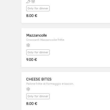
Only for dinner
8.00 €
Mazzancolle
Croccanti Mazzancolle fritte
Only for dinner
9.00 €
CHEESE BITES
Palline fritte di formaggio e bacon.
Only for dinner
8.00 €