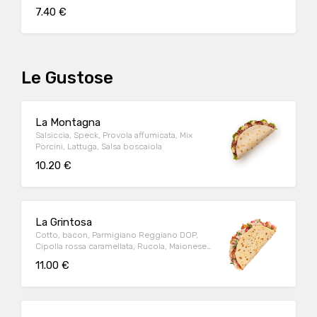
7.40 €
Le Gustose
La Montagna
Salsiccia, Speck, Provola affumicata, Mix
Porcini, Lattuga, Salsa boscaiola
10.20 €
La Grintosa
Cotto, bacon, Parmigiano Reggiano DOP,
Cipolla rossa caramellata, Rucola, Maionese
+Tabasco
11.00 €