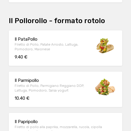
Il Pollorollo - formato rotolo
Il PataPollo
Filetto di Pollo, Patate Arrosto, Lattuga,
Pomodoro, Maionese
9.40 €
Il Parmipollo
Filetto di Pollo, Parmigiano Reggiano DOP,
Lattuga, Pomodoro, Salsa yogurt
10.40 €
Il Papripollo
Filetto di pollo alla paprika, mozzarella, rucola, cipolla