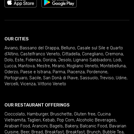
OUR CITIES
Aviano
,
Bassano del Grappa
,
Belluno
,
Casale sul Sile e Quarto
d'Altino
,
Castelfranco Veneto
,
Cittadella
,
Conegliano
,
Cremona
,
Dolo
,
Este
,
Fidenza
,
Gorizia
,
Jesolo
,
Lignano Sabbiadoro
,
Lodi
,
Lucca
,
Mantova
,
Mestre
,
Mirano
,
Mogliano Veneto
,
Montebelluna
,
Oderzo
,
Paese e Istrana
,
Parma
,
Piacenza
,
Pordenone
,
Portogruaro
,
Sacile
,
San Donà di Piave
,
Sassuolo
,
Treviso
,
Udine
,
Vercelli
,
Vicenza
,
Vittorio Veneto
OUR RESTAURANT OFFERINGS
Cioccolato
,
Hamburger
,
Bruschette
,
Gluten free
,
Cucina
Vietnamita
,
Taglieri
,
Kebab
,
Pop Corn
,
Alcoholic Beverages
,
Arabian Food
,
Arancini
,
Bagels
,
Bakery
,
Balcanic Food
,
Bavarian
Cuisine
,
Beer
,
Bread
,
Breakfast
,
Breakfast
,
Brunch
,
Bubble Tea
,