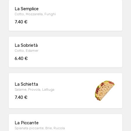
La Semplice
Cotto, Mozzarella, Funghi
7.40 €
La Sobrietà
Cotto, Edamer
6.40 €
La Schietta
Salame, Provola, Lattuga
7.40 €
La Piccante
Spianata piccante, Brie, Rucola