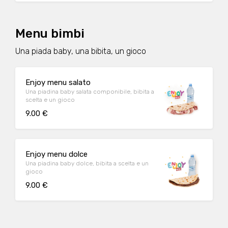
Menu bimbi
Una piada baby, una bibita, un gioco
Enjoy menu salato
Una piadina baby salata componibile, bibita a
scelta e un gioco
9.00 €
Enjoy menu dolce
Una piadina baby dolce, bibita a scelta e un
gioco
9.00 €