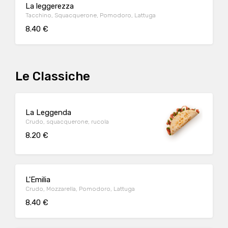
La leggerezza
Tacchino, Squacquerone, Pomodoro, Lattuga
8.40 €
Le Classiche
La Leggenda
Crudo, squacquerone, rucola
8.20 €
L'Emilia
Crudo, Mozzarella, Pomodoro, Lattuga
8.40 €