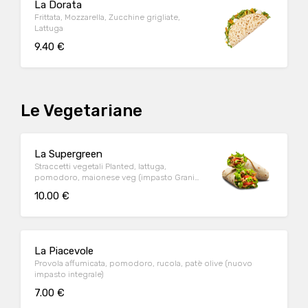
La Dorata
Frittata, Mozzarella, Zucchine grigliate,
Lattuga
9.40 €
Le Vegetariane
La Supergreen
Straccetti vegetali Planted, lattuga,
pomodoro, maionese veg (impasto Grani
antichi)
10.00 €
La Piacevole
Provola affumicata, pomodoro, rucola, patè olive (nuovo
impasto integrale)
7.00 €