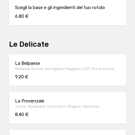
Scegli la base e gli ingredienti del tuo rotolo
6.80 €
Le Delicate
La Belpaese
Bresaola, Rucola, Parmigiano Reggiano DOP, Olio al limone
9.20 €
La Provenzale
Tonno, Mozzarella, Pomodoro, Origano, Maionese
8.40 €