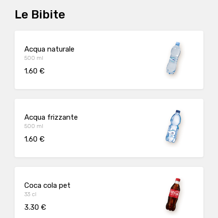
Le Bibite
Acqua naturale
500 ml
1.60 €
Acqua frizzante
500 ml
1.60 €
Coca cola pet
33 cl
3.30 €