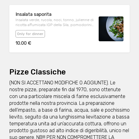
Insalata saporita
Insalata verde, rucola, noci, tonno, julienne di
ricotta affumicata IGP della Sila, pomodorini
Pachino
Only for dinner
10.00 €
Pizze Classiche
(NON SI ACCETTANO MODIFICHE O AGGIUNTE). Le
nostre pizze, preparate fin dal 1970, sono ottenute
con una particolare miscela di farine esclusivamente
prodotte nella nostra provincia. La preparazione
dell’impasto, a base di farina, acqua, sale e pochissimo
lievito, seguito da una lunghissima lievitazione a bassa
temperatura unita ad un’accurata cottura, offrono un
prodotto gustoso ad alto indice di digeribilità, unico nel
suo genere. NB!!! PER NON COMPROMETTERE LA