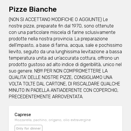
Pizze Bianche
(NON SI ACCETTANO MODIFICHE O AGGIUNTE) Le
nostre pizze, preparate fin dal 1970, sono ottenute
con una particolare miscela di farine sclusivamente
prodotte nella nostra provincia. La preparazione
dell’impasto, a base di farina, acqua, sale e pochissimo
lievito, seguito da una lunghissima lievitazione a bassa
temperatura unita ad un’accurata cottura, offrono un
prodotto gustoso ad alto indice di digeribilità, unico nel
suo genere. NB!!! PER NON COMPROMETTERE LA
QUALITA' DELLE NOSTRE PIZZE, CONSIGLIAMO UNA
VOLTA TOLTE DAL CARTONE, DI RISCALDARE QUALCHE
MINUTO IN PADELLA ANTIADERENTE CON COPERCHIO,
PRECEDENTEMENTE ARROVENTATA.
Caprese
Mozzarella, pachino, origano, olio extravergine
Only for dinner