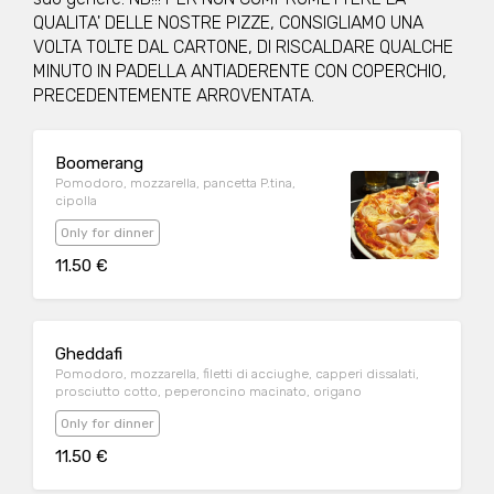
QUALITA' DELLE NOSTRE PIZZE, CONSIGLIAMO UNA
VOLTA TOLTE DAL CARTONE, DI RISCALDARE QUALCHE
MINUTO IN PADELLA ANTIADERENTE CON COPERCHIO,
PRECEDENTEMENTE ARROVENTATA.
Boomerang
Pomodoro, mozzarella, pancetta P.tina,
cipolla
Only for dinner
11.50 €
Gheddafi
Pomodoro, mozzarella, filetti di acciughe, capperi dissalati,
prosciutto cotto, peperoncino macinato, origano
Only for dinner
11.50 €