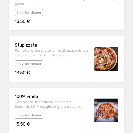
grana
Only for dinner
13.50 €
Stupizzata
Pomodoro, fiordilatte, cime di rapa, spianata
calabra, julienne di ricotta salata
Only for dinner
13.50 €
100% Emilia
Pomodoro, mozzarella, culaccia di S.
Secondo I,G,P, scaglie di grana padano
D.O.P, glassa di aceto balsamico
Only for dinner
15.50 €