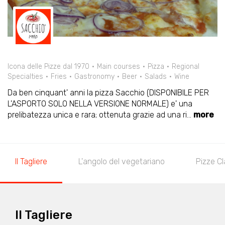
Icona delle Pizze dal 1970
Main courses
Pizza
Regional
Specialties
Fries
Gastronomy
Beer
Salads
Wine
Da ben cinquant' anni la pizza Sacchio (DISPONIBILE PER
L'ASPORTO SOLO NELLA VERSIONE NORMALE) e' una
prelibatezza unica e rara; ottenuta grazie ad una ri
...
more
Il Tagliere
L'angolo del vegetariano
Pizze C
Il Tagliere