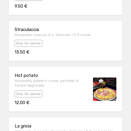
9.50 €
Straculaccia
Mozzarella, culaccia di S. Secondo I.G.P, rucola
Only for dinner
13.50 €
Hot potato
Mozzarella, patate in crosta, pancetta di
Feriere stagionata
Only for dinner
12.00 €
La gricia