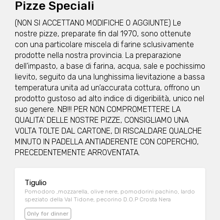
Pizze Speciali
(NON SI ACCETTANO MODIFICHE O AGGIUNTE) Le
nostre pizze, preparate fin dal 1970, sono ottenute
con una particolare miscela di farine sclusivamente
prodotte nella nostra provincia. La preparazione
dell’impasto, a base di farina, acqua, sale e pochissimo
lievito, seguito da una lunghissima lievitazione a bassa
temperatura unita ad un’accurata cottura, offrono un
prodotto gustoso ad alto indice di digeribilità, unico nel
suo genere. NB!!! PER NON COMPROMETTERE LA
QUALITA' DELLE NOSTRE PIZZE, CONSIGLIAMO UNA
VOLTA TOLTE DAL CARTONE, DI RISCALDARE QUALCHE
MINUTO IN PADELLA ANTIADERENTE CON COPERCHIO,
PRECEDENTEMENTE ARROVENTATA.
Tigulio
Pomodoro ,mozzarella, olive nere, pomodorini pachino, lardo
speziato della Val Tidone, pecorino D.O.P Crosta Nera
Only for dinner