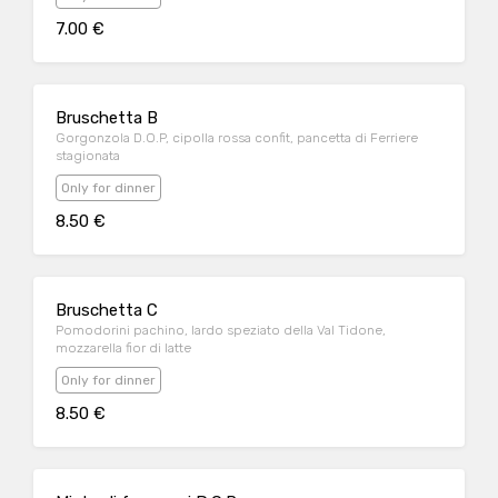
7.00 €
Bruschetta B
Gorgonzola D.O.P, cipolla rossa confit, pancetta di Ferriere
stagionata
Only for dinner
8.50 €
Bruschetta C
Pomodorini pachino, lardo speziato della Val Tidone,
mozzarella fior di latte
Only for dinner
8.50 €