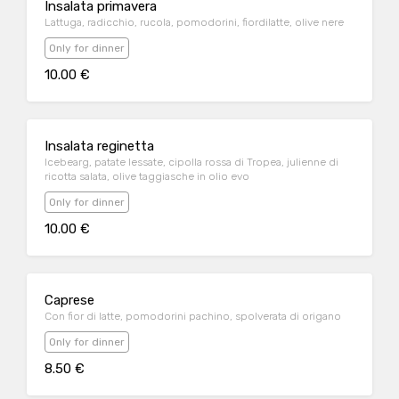
Insalata primavera
Lattuga, radicchio, rucola, pomodorini, fiordilatte, olive nere
Only for dinner
10.00 €
Insalata reginetta
Icebearg, patate lessate, cipolla rossa di Tropea, julienne di
ricotta salata, olive taggiasche in olio evo
Only for dinner
10.00 €
Caprese
Con fior di latte, pomodorini pachino, spolverata di origano
Only for dinner
8.50 €