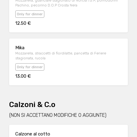
Mozzarella, guanciale stagionato di Norcia I.G.P, pomodorini
Pachino, pecorino D.O.P Crosta Nera
Only for dinner
12.50 €
Mika
Mozzarella, straccetti di fiordilatte, pancetta di Feriere
stagionata, rucola
Only for dinner
13.00 €
Calzoni & C.o
(NON SI ACCETTANO MODIFICHE O AGGIUNTE)
Calzone al cotto