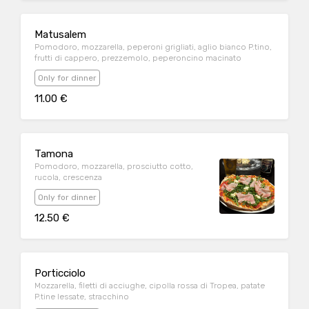
Matusalem
Pomodoro, mozzarella, peperoni grigliati, aglio bianco P.tino,
frutti di cappero, prezzemolo, peperoncino macinato
Only for dinner
11.00 €
Tamona
Pomodoro, mozzarella, prosciutto cotto,
rucola, crescenza
Only for dinner
12.50 €
Porticciolo
Mozzarella, filetti di acciughe, cipolla rossa di Tropea, patate
P.tine lessate, stracchino