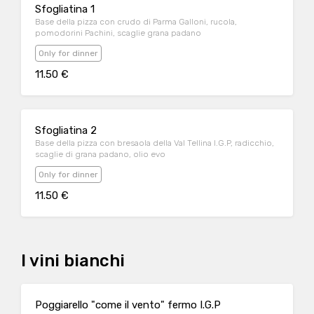
Sfogliatina 1
Base della pizza con crudo di Parma Galloni, rucola,
pomodorini Pachini, scaglie grana padano
Only for dinner
11.50 €
Sfogliatina 2
Base della pizza con bresaola della Val Tellina I.G.P, radicchio,
scaglie di grana padano, olio evo
Only for dinner
11.50 €
I vini bianchi
Poggiarello "come il vento" fermo I.G.P