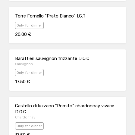
Torre Fornello "Prato Bianco" I.G.T
Only for dinner
20.00 €
Barattieri sauvignon frizzante D.O.C
Sauvignon
Only for dinner
17.50 €
Castello di luzzano "Romito" chardonnay vivace
D.O.C.
Chardonnay
Only for dinner