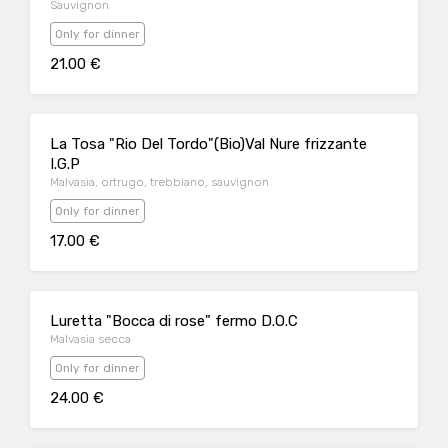
Sauvignon
Only for dinner
21.00 €
La Tosa "Rio Del Tordo"(Bio)Val Nure frizzante
I.G.P
Malvasia, ortrugo, trebbiano, sauvignon
Only for dinner
17.00 €
Luretta "Bocca di rose" fermo D.O.C
Malvasia secca
Only for dinner
24.00 €