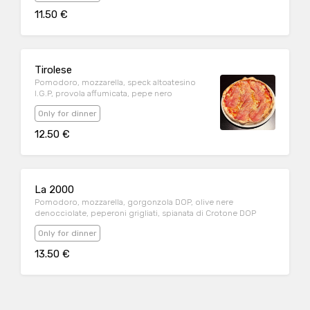
11.50 €
Tirolese
Pomodoro, mozzarella, speck altoatesino
I.G.P, provola affumicata, pepe nero
Only for dinner
12.50 €
La 2000
Pomodoro, mozzarella, gorgonzola DOP, olive nere
denocciolate, peperoni grigliati, spianata di Crotone DOP
Only for dinner
13.50 €