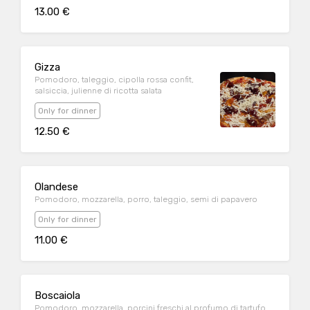
13.00 €
Gizza
Pomodoro, taleggio, cipolla rossa confit,
salsiccia, julienne di ricotta salata
Only for dinner
12.50 €
Olandese
Pomodoro, mozzarella, porro, taleggio, semi di papavero
Only for dinner
11.00 €
Boscaiola
Pomodoro, mozzarella, porcini freschi al profumo di tartufo,