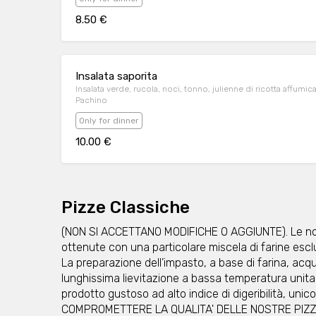
8.50 €
Insalata saporita
Insalata verde, rucola, noci, tonno, julienne di ricotta affumic
Pachino
Only for dinner
10.00 €
Pizze Classiche
(NON SI ACCETTANO MODIFICHE O AGGIUNTE). Le nost
ottenute con una particolare miscela di farine esc
La preparazione dell’impasto, a base di farina, acqu
lunghissima lievitazione a bassa temperatura unita
prodotto gustoso ad alto indice di digeribilità, uni
COMPROMETTERE LA QUALITA' DELLE NOSTRE PIZZ