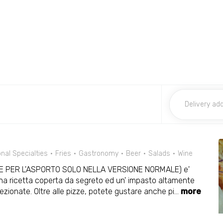
nal Specialties
Fries
Gastronomy
Beer
Salads
Wine
BILE PER L'ASPORTO SOLO NELLA VERSIONE NORMALE) e'
una ricetta coperta da segreto ed un' impasto altamente
elezionate. Oltre alle pizze, potete gustare anche pi
...
more