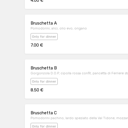
4.00 €
Bruschetta A
Pomodorini, alici, olio evo, origano
Only for dinner
7.00 €
Bruschetta B
Gorgonzola D.O.P, cipolla rossa confit, pancetta di Ferriere s
Only for dinner
8.50 €
Bruschetta C
Pomodorini pachino, lardo speziato della Val Tidone, mozzarell
Only for dinner