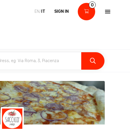
0
EN/
IT
SIGN IN