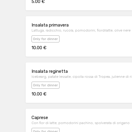
5.00 €
Insalata primavera
Lattuga, radicchio, rucola, pomodorini, fiordilatte, olive nere
Only for dinner
10.00 €
Insalata reginetta
Icebearg, patate lessate, cipolla rossa di Tropea, julienne di r
Only for dinner
10.00 €
Caprese
Con fior di latte, pomodorini pachino, spolverata di origano
Only for dinner