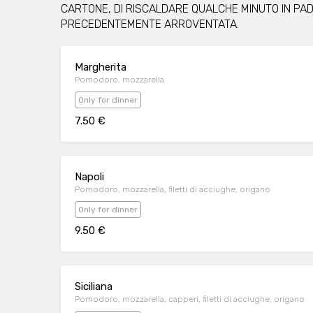
CARTONE, DI RISCALDARE QUALCHE MINUTO IN PA
PRECEDENTEMENTE ARROVENTATA.
Margherita
Pomodoro, mozzarella
Only for dinner
7.50 €
Napoli
Pomodoro, mozzarella, filetti di acciughe, origano
Only for dinner
9.50 €
Siciliana
Pomodoro, mozzarella, capperi, filetti di acciughe, origano