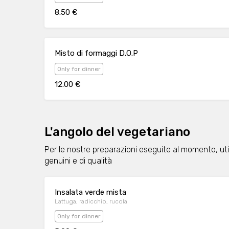
8.50 €
Misto di formaggi D.O.P
Only for dinner
12.00 €
L'angolo del vegetariano
Per le nostre preparazioni eseguite al momento, uti
genuini e di qualità
Insalata verde mista
Lattuga, radicchio, rucola
Only for dinner