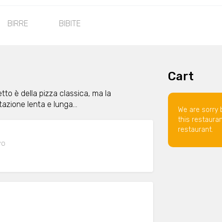
BIRRE
BIBITE
Cart
petto è della pizza classica, ma la
azione lenta e lunga...
We are sorry 
this restaura
restaurant.
VO