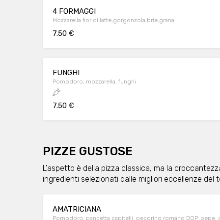
4 FORMAGGI
Mozzarella fior di latte,gorgonzola,brie,grana
7.50 €
FUNGHI
Pomodoro, mozzarella, funghi
7.50 €
PIZZE GUSTOSE
L'aspetto è della pizza classica, ma la croccantezz
ingredienti selezionati dalle migliori eccellenze del te
AMATRICIANA
Pomodoro, pancetta capitelli, pecorino romano DOP, pepe, 