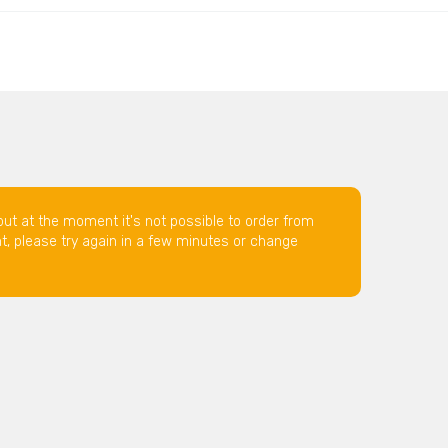
but at the moment it's not possible to order from
nt, please try again in a few minutes or change