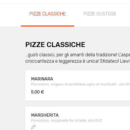
PIZZE CLASSICHE
PIZZE GUSTOSE
PIZZE CLASSICHE
...gusti classici, per gli amanti della tradizione! L'as
croccantezza e leggerezza è unica! Sfidateci! Lievit
MARINARA
Pomodoro, origano di pantelleria, aglio di monticelli , olio E
5.00 €
MARGHERITA
Pomodoro, mozzarella fior di latte, olio EVO