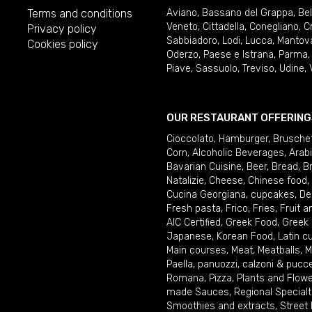
Terms and conditions
Aviano
,
Bassano del Grappa
,
Be
Veneto
,
Cittadella
,
Conegliano
,
C
Privacy policy
Sabbiadoro
,
Lodi
,
Lucca
,
Mantov
Cookies policy
Oderzo
,
Paese e Istrana
,
Parma
Piave
,
Sassuolo
,
Treviso
,
Udine
,
OUR RESTAURANT OFFERING
Cioccolato
,
Hamburger
,
Brusche
Corn
,
Alcoholic Beverages
,
Arab
Bavarian Cuisine
,
Beer
,
Bread
,
B
Natalizie
,
Cheese
,
Chinese food
,
Cucina Georgiana
,
cupcakes
,
De
Fresh pasta
,
Frico
,
Fries
,
Fruit 
AIC Certified
,
Greek Food
,
Greek
Japanese
,
Korean Food
,
Latin c
Main courses
,
Meat
,
Meatballs
,
M
Paella
,
panuozzi, calzoni & pucc
Romana
,
Pizza
,
Plants and Flow
made Sauces
,
Regional Specialt
Smoothies and extracts
,
Street