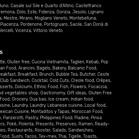
lluno
,
Casale sul Sile e Quarto d'Altino
,
Castelfranco
remona
,
Dolo
,
Este
,
Fidenza
,
Gorizia
,
Jesolo
,
Lignano
a
,
Mestre
,
Mirano
,
Mogliano Veneto
,
Montebelluna
,
,
Piacenza
,
Pordenone
,
Portogruaro
,
Sacile
,
San Donà di
Vercelli
,
Vicenza
,
Vittorio Veneto
S
tte
,
Gluten free
,
Cucina Vietnamita
,
Taglieri
,
Kebab
,
Pop
ian Food
,
Arancini
,
Bagels
,
Bakery
,
Balcanic Food
,
reakfast
,
Breakfast
,
Brunch
,
Bubble Tea
,
Butcher
,
Ceste
Club Sandwich
,
Cocktail
,
Cold Cuts
,
Creole food
,
Crêpes
,
sserts
,
Dolciumi
,
Ethnic Food
,
Fish
,
Flowers
,
Focaccia
,
and vegetables shop
,
Gastronomy
,
Gift ideas
,
Gluten Free
 Food
,
Grocery
,
Gua bao
,
Ice cream
,
Indian food
,
uisine
,
Laundry
,
Laundry
,
Lebanese cuisine
,
Local food
,
exican Cuisine
,
Montaditos y Tapas
,
Moroccan Food
,
e
,
Panzerotti
,
Pastry
,
Philippines Food
,
Piadine
,
Pinsa
ers
,
Pokè
,
Polenta
,
Presents
,
Preserves
,
Ramen
,
Ready-
ies
,
Restaurants
,
Rooster
,
Salads
,
Sandwiches
,
 Food
,
Sushi
,
Tacos
,
Tex-mex
,
Thai
,
Tigelle
,
Toasts
,