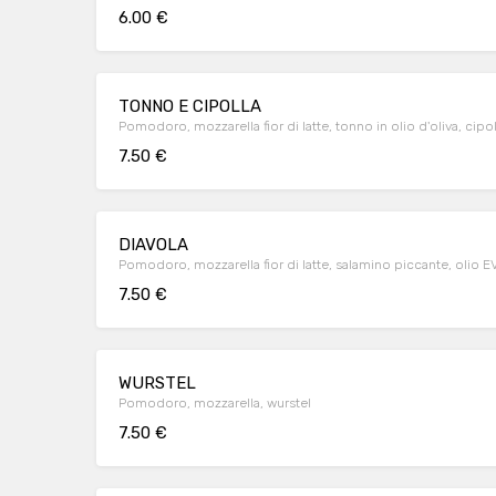
6.00 €
TONNO E CIPOLLA
Pomodoro, mozzarella fior di latte, tonno in olio d'oliva, cipo
7.50 €
DIAVOLA
Pomodoro, mozzarella fior di latte, salamino piccante, olio 
7.50 €
WURSTEL
Pomodoro, mozzarella, wurstel
7.50 €