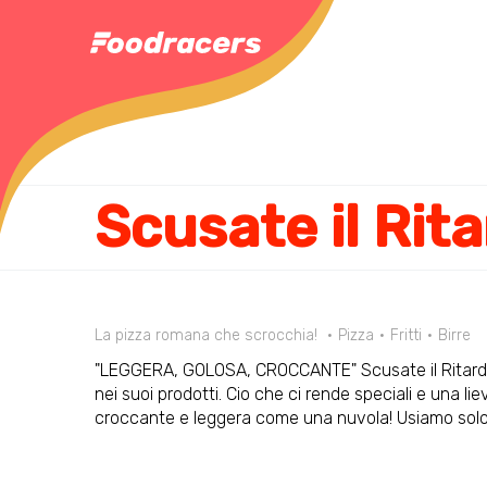
Scusate il Rit
La pizza romana che scrocchia!
Pizza
Fritti
Birre
"LEGGERA, GOLOSA, CROCCANTE" Scusate il Ritardo s
nei suoi prodotti. Cio che ci rende speciali e una li
croccante e leggera come una nuvola! Usiamo solo in