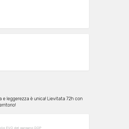
a e leggerezza è unica! Lievitata 72h con
rritorio!
olio EVO del gargano DOP