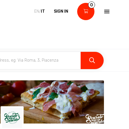
0
EN/
IT
SIGN IN