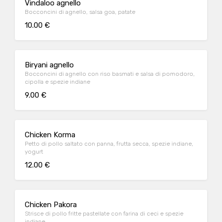
Vindaloo agnello
Bocconcini di agnello, salsa goa, patate
10.00 €
Biryani agnello
Bocconcini di agnello con riso basmati e salsa di pomodoro,
cipolla e spezie indiane
9.00 €
Chicken Korma
Petto di pollo saltato con panna, frutta secca, spezie indiane,
yogurt
12.00 €
Chicken Pakora
Strisce di pollo fritte pastellate con farina di ceci e spezie
indiane