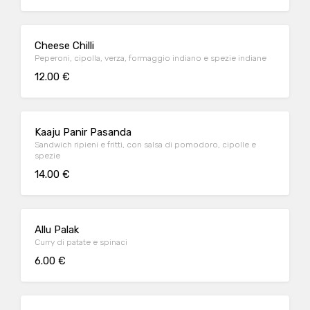
Cheese Chilli
Peperoni, cipolla, verza, formaggio indiano e spezie indiane
12.00 €
Kaaju Panir Pasanda
Sandwich ripieni e fritti, con salsa di pomodoro, cipolle e
spezie
14.00 €
Allu Palak
Curry di patate e spinaci
6.00 €