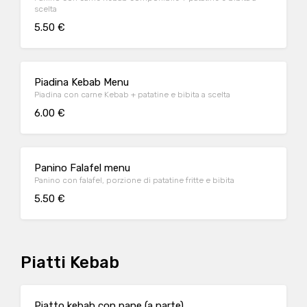
scelta
5.50 €
Piadina Kebab Menu
Piadina con carne Kebab + patatine e bibita a scelta
6.00 €
Panino Falafel menu
Panino con falafel, porzione di patatine fritte e bibita
5.50 €
Piatti Kebab
Piatto kebab con pane (a parte)