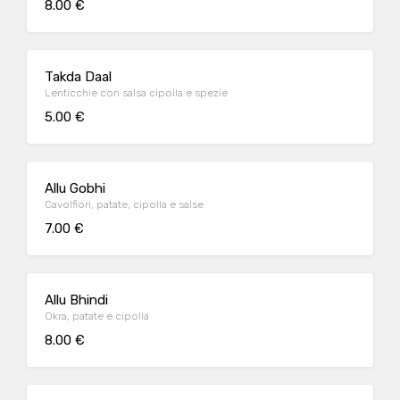
8.00 €
Takda Daal
Lenticchie con salsa cipolla e spezie
5.00 €
Allu Gobhi
Cavolfiori, patate, cipolla e salse
7.00 €
Allu Bhindi
Okra, patate e cipolla
8.00 €