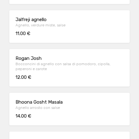
Jalfreji agnello
Agnello, verdure miste, salse
11.00 €
Rogan Josh
Bocconcini di agnello con salsa di pomodoro, cipolla,
peperoni e carote
12.00 €
Bhoona Gosht Masala
Agnello arrosto con salse
14.00 €