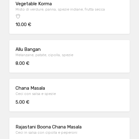
Vegetable Korma
Misto di verdure, panna, spezie indiane, frutta secca
10.00 €
Allu Bangan
Melanzane, patate, cipolla, spezie
8.00 €
Chana Masala
Ceci con salsa e spezie
5.00 €
Rajastani Boona Chana Masala
Ceci in salsa con cipolla e peperoni