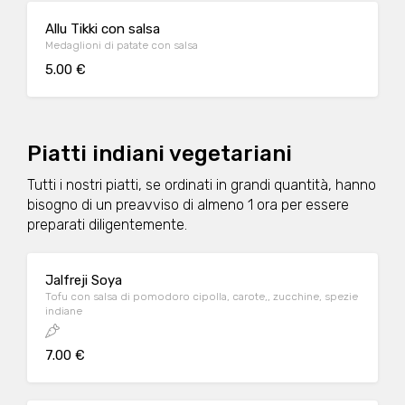
Allu Tikki con salsa
Medaglioni di patate con salsa
5.00 €
Piatti indiani vegetariani
Tutti i nostri piatti, se ordinati in grandi quantità, hanno
bisogno di un preavviso di almeno 1 ora per essere
preparati diligentemente.
Jalfreji Soya
Tofu con salsa di pomodoro cipolla, carote,, zucchine, spezie
indiane
7.00 €