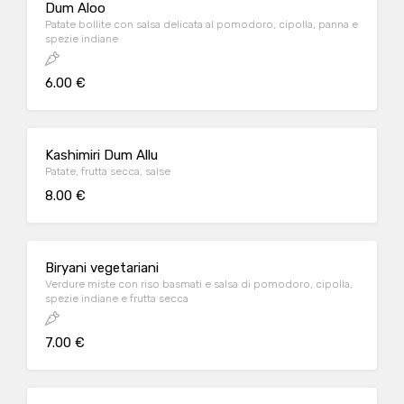
Dum Aloo
Patate bollite con salsa delicata al pomodoro, cipolla, panna e
spezie indiane
6.00 €
Kashimiri Dum Allu
Patate, frutta secca, salse
8.00 €
Biryani vegetariani
Verdure miste con riso basmati e salsa di pomodoro, cipolla,
spezie indiane e frutta secca
7.00 €