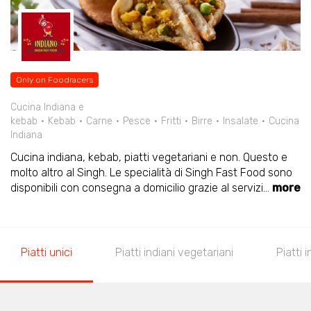
Only on Foodracers
Cucina Indiana e
kebab
Kebab
Carne
Pesce
Fritti
Birre
Insalate
Cucina
Indiana
Cucina indiana, kebab, piatti vegetariani e non. Questo e
molto altro al Singh. Le specialità di Singh Fast Food sono
disponibili con consegna a domicilio grazie al servizi
...
more
Piatti unici
Piatti indiani vegetariani
Piatti 