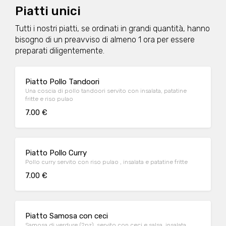
Piatti unici
Tutti i nostri piatti, se ordinati in grandi quantità, hanno
bisogno di un preavviso di almeno 1 ora per essere
preparati diligentemente.
Piatto Pollo Tandoori
Una coscia di pollo tandoori servito con insalata, patatine
fritte e riso pulao
7.00 €
Piatto Pollo Curry
Pollo curry servito con riso pulao , insalata e patatine fritte
7.00 €
Piatto Samosa con ceci
Samosa di verdure (2pz), servito con ceci e salsa, insalata