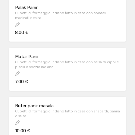
Palak Panir
Cubetti di formaggio indiano fatto in casa con spinaci
macinati e salsa
8.00 €
Matar Panir
Cubetti di formaggio indiano fatto in casa con salsa di cipolle,
piselli e spezie indiane
7.00 €
Buter panir masala
Cubetti di formaggio indiano fatto in casa con anacardi, panna
e salsa
10.00 €