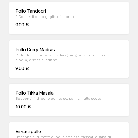
Pollo Tandoori
2 Cosce di pollo grigliato in forno
9.00 €
Pollo Curry Madras
Petto di pollo in salsa madras (curry) servito con crema di
cipolla, e spezie indiane
9.00 €
Pollo Tikka Masala
Bocconcini di pollo con salse, panna, frutta secca
10.00 €
Biryani pollo
Bocconcini di petto di pollo con riso basmati e salsa di