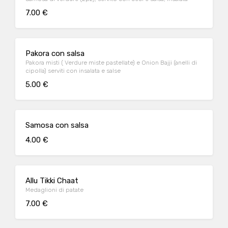
7.00 €
Pakora con salsa
Pakora misti ( Verdure miste pastellate) e Onion Bajji (anelli di
cipolla) serviti con insalata e salse
5.00 €
Samosa con salsa
4.00 €
Allu Tikki Chaat
Medaglioni di patate
7.00 €