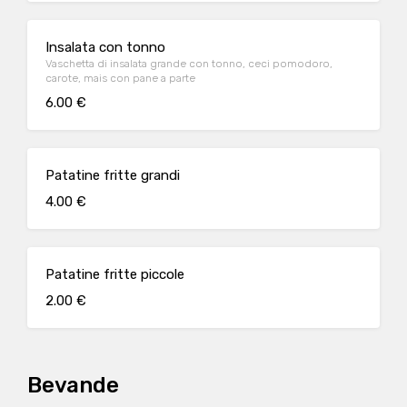
Insalata con tonno
Vaschetta di insalata grande con tonno, ceci pomodoro,
carote, mais con pane a parte
6.00 €
Patatine fritte grandi
4.00 €
Patatine fritte piccole
2.00 €
Bevande