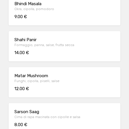
Bhindi Masala
Okra, cipolla, pomodoro
9.00 €
Shahi Panir
Formaggio, panna, salse, frutta secca
14.00 €
Matar Mushroom
Funghi, cipolla, piselli, salse
12.00 €
Sarson Saag
Cima di rapa macinata con cipolle e salsa
8.00 €