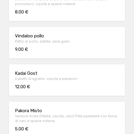
pomodoro, cipolla e spezie indiane
8.00 €
Vindaloo pollo
Petto di pollo, patate, salsa goan
9.00 €
Kadai Gost
Cubetti di agnello, cipolla e peperoni
12.00 €
Pakora Misto
Verdure miste (Patate, cipolla, ceci) fritte pastellate con farina
di ceci e spezie indiane,
5.00 €