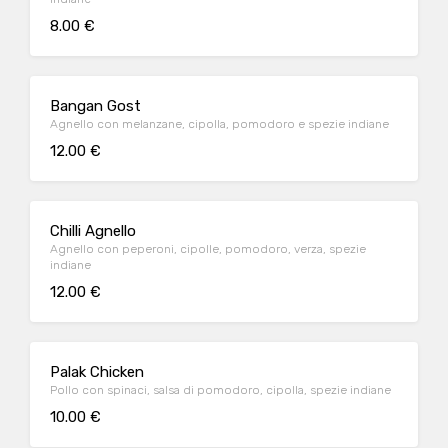
8.00 €
Bangan Gost
Agnello con melanzane, cipolla, pomodoro e spezie indiane
12.00 €
Chilli Agnello
Agnello con peperoni, cipolle, pomodoro, verza, spezie
indiane
12.00 €
Palak Chicken
Pollo con spinaci, salsa di pomodoro, cipolla, spezie indiane
10.00 €