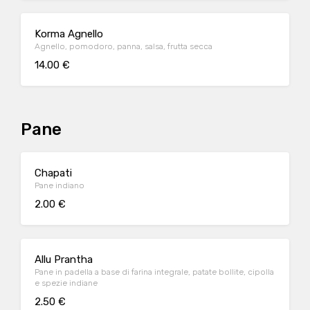
Korma Agnello
Agnello, pomodoro, panna, salsa, frutta secca
14.00 €
Pane
Chapati
Pane indiano
2.00 €
Allu Prantha
Pane in padella a base di farina integrale, patate bollite, cipolla
e spezie indiane
2.50 €