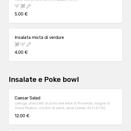
5.00 €
Insalata mista di verdure
4.00 €
Insalate e Poke bowl
Caesar Salad
Lattuga, straccetti di pollo alle erbe di Provenza, scaglie di
Grana Padano, crostini di pane, salsa Caesar. All.(1,3,7,10)
12.00 €