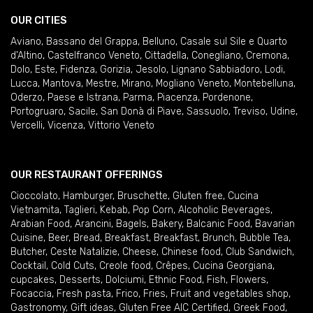
OUR CITIES
Aviano
,
Bassano del Grappa
,
Belluno
,
Casale sul Sile e Quarto
d'Altino
,
Castelfranco Veneto
,
Cittadella
,
Conegliano
,
Cremona
,
Dolo
,
Este
,
Fidenza
,
Gorizia
,
Jesolo
,
Lignano Sabbiadoro
,
Lodi
,
Lucca
,
Mantova
,
Mestre
,
Mirano
,
Mogliano Veneto
,
Montebelluna
,
Oderzo
,
Paese e Istrana
,
Parma
,
Piacenza
,
Pordenone
,
Portogruaro
,
Sacile
,
San Donà di Piave
,
Sassuolo
,
Treviso
,
Udine
,
Vercelli
,
Vicenza
,
Vittorio Veneto
OUR RESTAURANT OFFERINGS
Cioccolato
,
Hamburger
,
Bruschette
,
Gluten free
,
Cucina
Vietnamita
,
Taglieri
,
Kebab
,
Pop Corn
,
Alcoholic Beverages
,
Arabian Food
,
Arancini
,
Bagels
,
Bakery
,
Balcanic Food
,
Bavarian
Cuisine
,
Beer
,
Bread
,
Breakfast
,
Breakfast
,
Brunch
,
Bubble Tea
,
Butcher
,
Ceste Natalizie
,
Cheese
,
Chinese food
,
Club Sandwich
,
Cocktail
,
Cold Cuts
,
Creole food
,
Crêpes
,
Cucina Georgiana
,
cupcakes
,
Desserts
,
Dolciumi
,
Ethnic Food
,
Fish
,
Flowers
,
Focaccia
,
Fresh pasta
,
Frico
,
Fries
,
Fruit and vegetables shop
,
Gastronomy
,
Gift ideas
,
Gluten Free AIC Certified
,
Greek Food
,