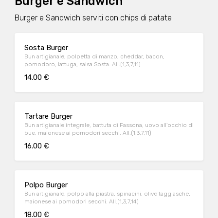
Burger e Sandwich
Burger e Sandwich serviti con chips di patate
Sosta Burger
Bun artigianale, polpetta di manzo, cheddar, bacon,
pomodoro, lattuga, salsa Sosta. All.(1,3,7,11)
14.00 €
Tartare Burger
Bun artigianale integrale, battuta di Fassona, uovo all'occhio di
bue, maionese ai pomodori secchi. All.(1,3,7,11)
16.00 €
Polpo Burger
Bun artigianale, polpo alla piastra, spinacini, olive taggiasche,
maionese ai pomodori secchi. All.(1,3,7,14)
18.00 €