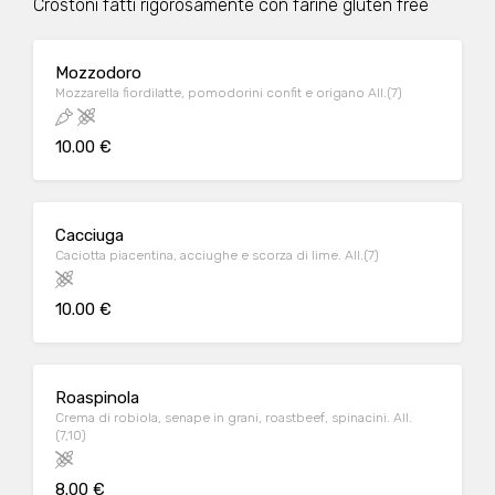
Crostoni fatti rigorosamente con farine gluten free
Mozzodoro
Mozzarella fiordilatte, pomodorini confit e origano All.(7)
10.00 €
Cacciuga
Caciotta piacentina, acciughe e scorza di lime. All.(7)
10.00 €
Roaspinola
Crema di robiola, senape in grani, roastbeef, spinacini. All.
(7,10)
8.00 €