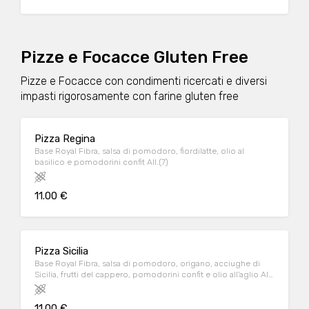
Pizze e Focacce Gluten Free
Pizze e Focacce con condimenti ricercati e diversi
impasti rigorosamente con farine gluten free
Pizza Regina
Base Royal Fibra, salsa di pomodoro, fiordilatte, olio al
basilico e pomodorini confit All.(7)
11.00 €
Pizza Sicilia
Base Royal Fibra, salsa di pomodoro, origano, acciughe di
Sicilia, frutti del cappero, pomodorini confit e olio all'aglio All.
(4)
11.00 €