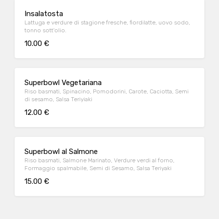
Insalatosta
Lattuga e verdure di stagione fresche, fiordilatte, uovo sodo,
tonno sott'olio.
10.00 €
Superbowl Vegetariana
Riso basmati, Spinacino, Pomodorini, Carote, Caciotta, Semi
di sesamo, Salsa Teriyiaki
12.00 €
Superbowl al Salmone
Riso basmati, Salmone Marinato, Verdure verdi al forno,
Formaggio spalmabile, Semi di Sesamo, Salsa Teriyaki
15.00 €