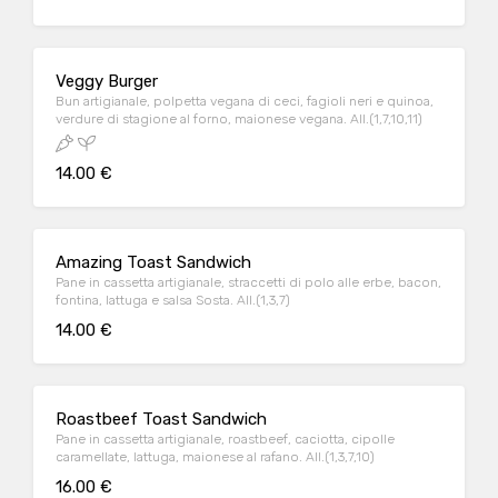
Veggy Burger
Bun artigianale, polpetta vegana di ceci, fagioli neri e quinoa,
verdure di stagione al forno, maionese vegana. All.(1,7,10,11)
14.00 €
Amazing Toast Sandwich
Pane in cassetta artigianale, straccetti di polo alle erbe, bacon,
fontina, lattuga e salsa Sosta. All.(1,3,7)
14.00 €
Roastbeef Toast Sandwich
Pane in cassetta artigianale, roastbeef, caciotta, cipolle
caramellate, lattuga, maionese al rafano. All.(1,3,7,10)
16.00 €