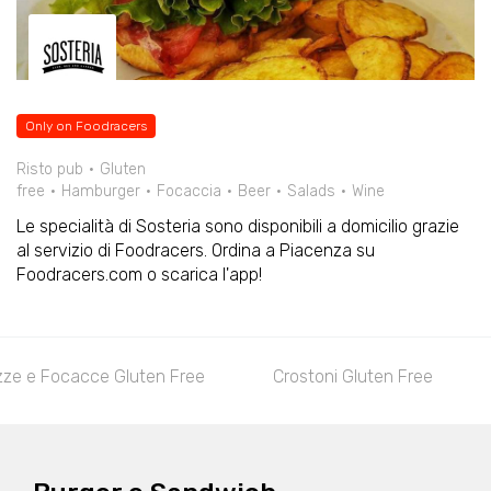
Only on Foodracers
Risto pub
Gluten
free
Hamburger
Focaccia
Beer
Salads
Wine
Le specialità di Sosteria sono disponibili a domicilio grazie
al servizio di Foodracers. Ordina a Piacenza su
Foodracers.com o scarica l'app!
zze e Focacce Gluten Free
Crostoni Gluten Free