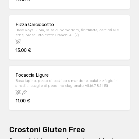
Pizza Carciocotto
Base Royal Fibra, salsa di pomodoro, fiordilatte, carciofi alle
erbe, prosciutto cotto Branchi All.(7)
13.00 €
Focaccia Ligure
Base lupino, pesto di basilico e mandorle, patate e fagiolini
arrostiti, scaglie di pecorino stagionato All.(6,7,8,11,13)
11.00 €
Crostoni Gluten Free