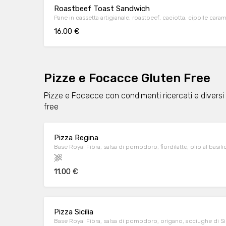
Roastbeef Toast Sandwich
Pane in cassetta artigianale, roastbeef, caciotta, cipolle carame
16.00 €
Pizze e Focacce Gluten Free
Pizze e Focacce con condimenti ricercati e diversi
free
Pizza Regina
Base Royal Fibra, salsa di pomodoro, fiordilatte, olio al basil
11.00 €
Pizza Sicilia
Base Royal Fibra, salsa di pomodoro, origano, acciughe di Sici