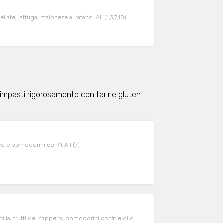
llate, lattuga, maionese al rafano. All.(1,3,7,10)
 impasti rigorosamente con farine gluten
ico e pomodorini confit All.(7)
lia, frutti del cappero, pomodorini confit e olio