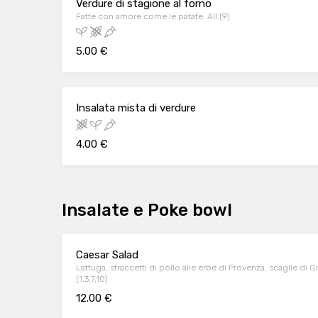
Verdure di stagione al forno
Fatte con amore come le patate. All.(9)
5.00 €
Insalata mista di verdure
4.00 €
Insalate e Poke bowl
Caesar Salad
Lattuga, straccetti di pollo alle erbe di Provenza, scaglie di G
(1,3,7,10)
12.00 €