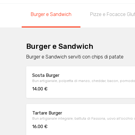
Burger e Sandwich
Pizze e Focacce Glu
Burger e Sandwich
Burger e Sandwich serviti con chips di patate
Sosta Burger
Bun artigianale, polpetta di manzo, cheddar, bacon, pomodoro, l
14.00 €
Tartare Burger
Bun artigianale integrale, battuta di Fassona, uovo all'occhio 
16.00 €