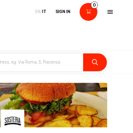
0
EN/
IT
SIGN IN