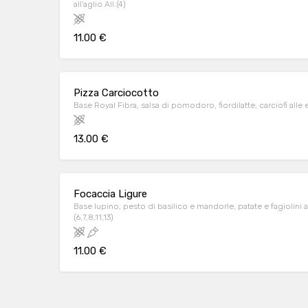
all'aglio All.(4)
11.00 €
Pizza Carciocotto
Base Royal Fibra, salsa di pomodoro, fiordilatte, carciofi alle 
13.00 €
Focaccia Ligure
Base lupino, pesto di basilico e mandorle, patate e fagiolini ar
(6,7,8,11,13)
11.00 €