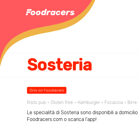
Sosteria
Only on Foodracers
Risto pub
Gluten free
Hamburger
Focaccia
Birre
Le specialità di Sosteria sono disponibili a domicili
Foodracers.com o scarica l'app!