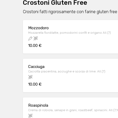
Crostoni Gluten Free
Crostoni fatti rigorosamente con farine gluten free
Mozzodoro
Mozzarella fiordilatte, pomodorini confit e origano All.(7)
10.00 €
Cacciuga
Caciotta piacentina, acciughe e scorza di lime. All.(7)
10.00 €
Roaspinola
Crema di robiola, senape in grani, roastbeef, spinacini. All.(7,1