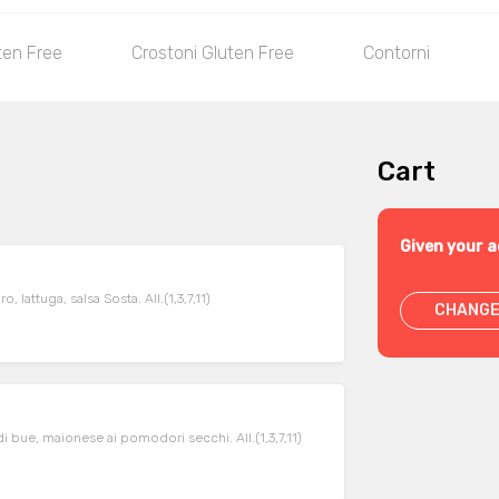
ten Free
Crostoni Gluten Free
Contorni
Cart
Given your a
attuga, salsa Sosta. All.(1,3,7,11)
CHANGE
di bue, maionese ai pomodori secchi. All.(1,3,7,11)