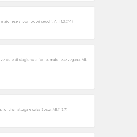
, maionese ai pomodori secchi. All.(1,3,7,14)
, verdure di stagione al forno, maionese vegana. All.
 fontina, lattuga e salsa Sosta. All.(1,3,7)