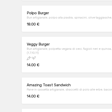
Polpo Burger
Bun artigianale, polpo alla piastra, spinacini, olive taggiasche
18.00 €
Veggy Burger
Bun artigianale, polpetta vegana di ceci, fagioli neri e quinoa
(1,7,10,11)
14.00 €
Amazing Toast Sandwich
Pane in cassetta artigianale, straccetti di polo alle erbe, bacon,
14.00 €