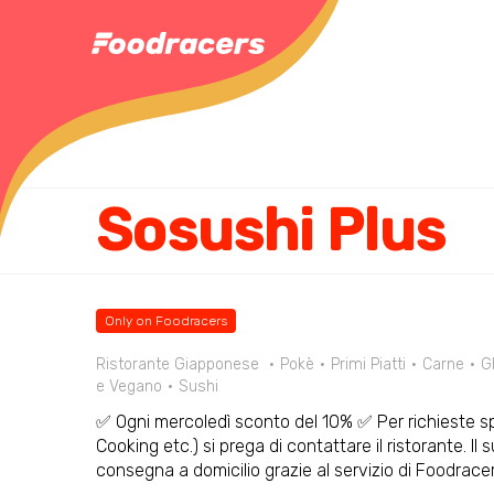
Sosushi Plus
Only on Foodracers
Ristorante Giapponese
Pokè
Primi Piatti
Carne
G
e Vegano
Sushi
✅ Ogni mercoledì sconto del 10% ✅ Per richieste spe
Cooking etc.) si prega di contattare il ristorante. Il 
consegna a domicilio grazie al servizio di Foodrac