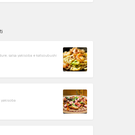
ti
rdure, salsa yakisoba e katsoubushi
a yakisoba