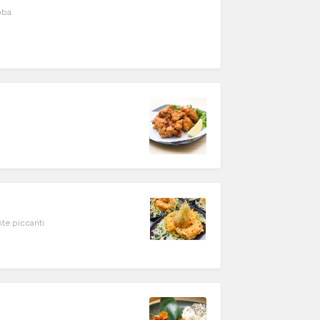
oba
te piccanti