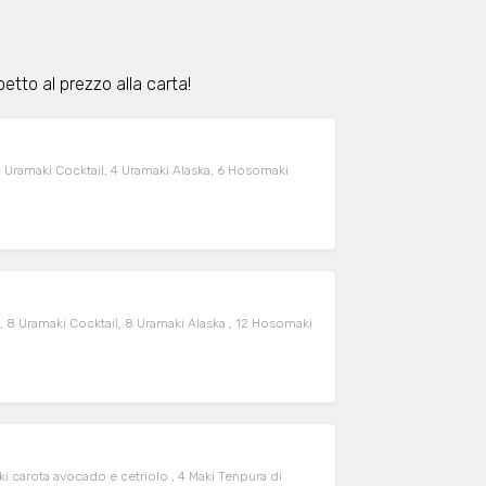
tto al prezzo alla carta!
 4 Uramaki Cocktail, 4 Uramaki Alaska, 6 Hosomaki
k, 8 Uramaki Cocktail, 8 Uramaki Alaska , 12 Hosomaki
 carota avocado e cetriolo , 4 Maki Tenpura di