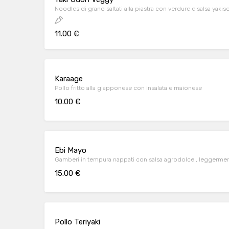
Noodles di grano saltati alla piastra con verdure e salsa yakis
11.00 €
Karaage
Pollo fritto alla giapponese con insalata e maionese
10.00 €
Ebi Mayo
Gamberi in tempura nappati con salsa agrodolce , leggermen
15.00 €
Pollo Teriyaki