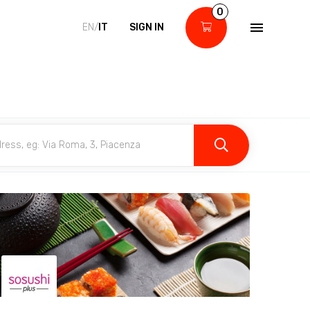
0
EN/
IT
SIGN IN