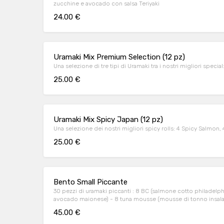
zucchine e avocado con salsa Teriyaki
24.00 €
Uramaki Mix Premium Selection (12 pz)
Una selezione di tre tipi di Uramaki tra i nostri migliori specia
25.00 €
Uramaki Mix Spicy Japan (12 pz)
Una selezione dei nostri migliori spicy rolls: 4 Spicy Salmon, 
25.00 €
Bento Small Piccante
30 pezzi di uramaki piccanti : 8 BC (salmone cotto philadelphia cetriolo) piccanti - 8 spicy 
avocado maionese) - 8 tuna mousse (mousse di tonno insalat
45.00 €