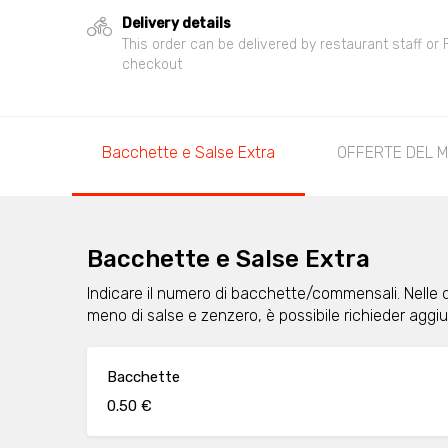
Delivery details
This order can be delivered by restaurant staff or
checkout
Bacchette e Salse Extra
OFFERTE DEL 
Bacchette e Salse Extra
Indicare il numero di bacchette/commensali. Nelle 
meno di salse e zenzero, è possibile richieder agg
Bacchette
0.50 €