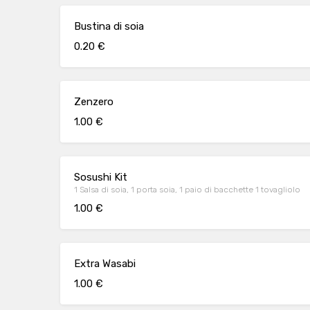
Bustina di soia
0.20 €
Zenzero
1.00 €
Sosushi Kit
1 Salsa di soia, 1 porta soia, 1 paio di bacchette 1 tovagliolo
1.00 €
Extra Wasabi
1.00 €