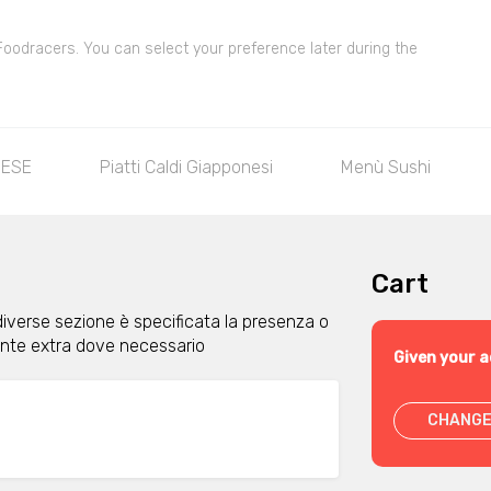
 Foodracers. You can select your preference later during the
MESE
Piatti Caldi Giapponesi
Menù Sushi
Cart
diverse sezione è specificata la presenza o
iunte extra dove necessario
Given your a
CHANGE