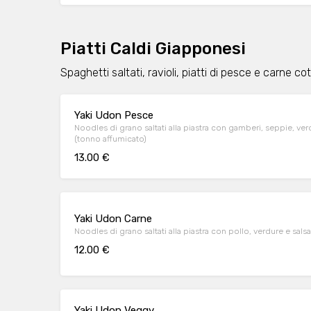
Piatti Caldi Giapponesi
Spaghetti saltati, ravioli, piatti di pesce e carne cot
Yaki Udon Pesce
Noodles di grano saltati alla piastra con gamberi, seppie, ve
(tonno affumicato)
13.00 €
Yaki Udon Carne
Noodles di grano saltati alla piastra con pollo, verdure e sals
12.00 €
Yaki Udon Veggy