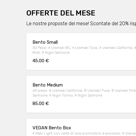
OFFERTE DEL MESE
Le nostre proposte del mese! Scontate del 20% rispe
Bento Small
30 Pezzi: 4 Uramaki BC, 4 Uramaki Tuna, 4 Uramaki California,
Misti, 4 Nigiri Salmone
45.00 €
Bento Medium
60 pezzi: 8 Uramaki California, 8 Uramaki Tuna, 8 Uramaki Pin
Salmone, 4 Nigiri Tonno, 4 Nigiri Salmone
85.00 €
VEGAN Bento Box
4 Maki Light con carta di soia pomodoro e avocado, 4 Uramaki