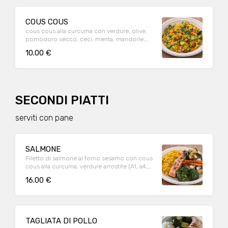
COUS COUS
cous cous alla curcuma con verdure, olive,
pomodoro secco, ceci, menta, mandorle,
maio alla menta (A1, A6, A8, A12)
10.00 €
SECONDI PIATTI
serviti con pane
SALMONE
Filetto di salmone al forno sesamo con cous
cous alla curcuma, verdure arrostite (A1, a4,
a11)
16.00 €
TAGLIATA DI POLLO