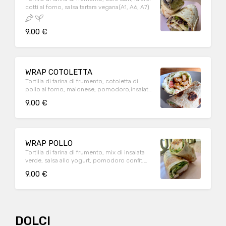
cotti al forno, salsa tartara vegana(A1, A6, A7)
9.00 €
WRAP COTOLETTA
Tortilla di farina di frumento, cotoletta di
pollo al forno, maionese, pomodoro,insalata
(A1, A3)
9.00 €
WRAP POLLO
Tortilla di farina di frumento, mix di insalata
verde, salsa allo yogurt, pomodoro confit,
bocconcini di pollo alle erbe, cipolla(A1, A7,
9.00 €
A10)
DOLCI