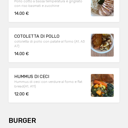
Pollo cotto a bassa temperatura e grigliato
con riso basmati e zucchine
14.00 €
COTOLETTA DI POLLO
cotoletta di pollo con patate al forno (A1, A3
A7)
14.00 €
HUMMUS DI CECI
Hummus di ceci con verdure al forno e flat
bread(A1, A11)
12.00 €
BURGER