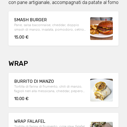
con pane artigianale, accompagnati da patate al forno
SMASH BURGER
Pane, salsa baconnaise, cheddar, doppio
smash di manzo, insalata, pomodoro, cetrioli
pickles (A1, A3, A7, A11, A12)
15.00 €
WRAP
BURRITO DI MANZO
Tortilla di farina di frumento, chili di manzo,
fagioli neri alla messicana, cheddar, peperoni
al forno, riso basmati, coriandolo (A1, A7, A9)
10.00 €
WRAP FALAFEL
Tortilla di farina di frumento, cole slaw, falafel