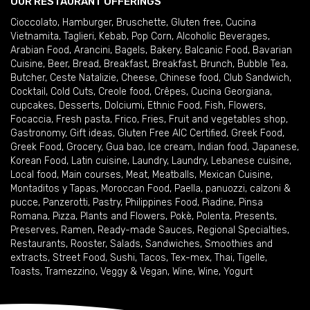
OUR RESTAURANT OFFERINGS
Cioccolato
,
Hamburger
,
Bruschette
,
Gluten free
,
Cucina
Vietnamita
,
Taglieri
,
Kebab
,
Pop Corn
,
Alcoholic Beverages
,
Arabian Food
,
Arancini
,
Bagels
,
Bakery
,
Balcanic Food
,
Bavarian
Cuisine
,
Beer
,
Bread
,
Breakfast
,
Breakfast
,
Brunch
,
Bubble Tea
,
Butcher
,
Ceste Natalizie
,
Cheese
,
Chinese food
,
Club Sandwich
,
Cocktail
,
Cold Cuts
,
Creole food
,
Crêpes
,
Cucina Georgiana
,
cupcakes
,
Desserts
,
Dolciumi
,
Ethnic Food
,
Fish
,
Flowers
,
Focaccia
,
Fresh pasta
,
Frico
,
Fries
,
Fruit and vegetables shop
,
Gastronomy
,
Gift ideas
,
Gluten Free AIC Certified
,
Greek Food
,
Greek Food
,
Grocery
,
Gua bao
,
Ice cream
,
Indian food
,
Japanese
,
Korean Food
,
Latin cuisine
,
Laundry
,
Laundry
,
Lebanese cuisine
,
Local food
,
Main courses
,
Meat
,
Meatballs
,
Mexican Cuisine
,
Montaditos y Tapas
,
Moroccan Food
,
Paella
,
panuozzi, calzoni &
pucce
,
Panzerotti
,
Pastry
,
Philippines Food
,
Piadine
,
Pinsa
Romana
,
Pizza
,
Plants and Flowers
,
Pokè
,
Polenta
,
Presents
,
Preserves
,
Ramen
,
Ready-made Sauces
,
Regional Specialties
,
Restaurants
,
Rooster
,
Salads
,
Sandwiches
,
Smoothies and
extracts
,
Street Food
,
Sushi
,
Tacos
,
Tex-mex
,
Thai
,
Tigelle
,
Toasts
,
Tramezzino
,
Veggy & Vegan
,
Wine
,
Wine
,
Yogurt