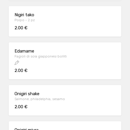
Nigiri tako
Polpo - 2 pz
2.00 €
Edamame
Fagioli di soia giapponesi bolliti
2.00 €
Onigiri shake
Salmone, philadelphia, sesamo
2.00 €