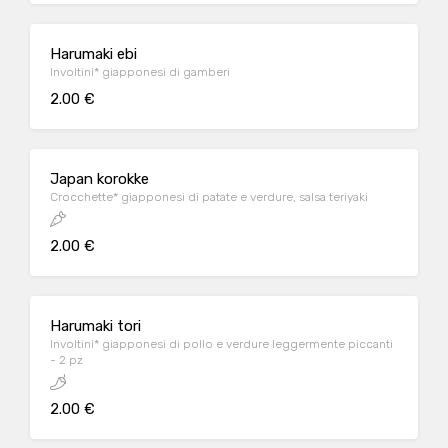
Harumaki ebi
Involtini* giapponesi di gamberi
2.00 €
Japan korokke
Crocchette* giapponesi di patate e verdure, salsa teriyaki
2.00 €
Harumaki tori
Involtini* giapponesi di pollo e verdure leggermente piccanti
- 2 pz
2.00 €