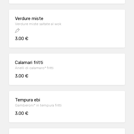
Verdure miste
Verdure miste saltate al wok
3.00 €
Calamari fritti
Anelli di calamaro* fritti
3.00 €
Tempura ebi
Gamberoni* in tempura fritti
3.00 €