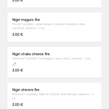
3.00 €
Nigiri maguro fire
Tonno* scottato, salsa teriyaki, zenzero marinato, erba
cipollina, sesamo - 2 pz
3.00 €
Nigiri shake cheese fire
Salmone* scottato, formaggio, spicy maio, sesamo - 2 pz
3.00 €
Nigiri shiromi fire
Branzino* scottato, fetta di limone, salsa teriyaki, sesamo - 2
pz
3.00 €