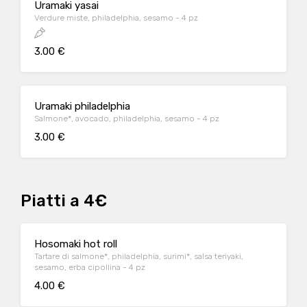
Uramaki yasai
Verdure miste, philadelphia, sesamo - 4 pz
3.00 €
Uramaki philadelphia
Salmone*, avocado, philadelphia, sesamo - 4 pz
3.00 €
Piatti a 4€
Hosomaki hot roll
Tartare di salmone*, philadelphia, surimi*, salsa teriyaki,
sesamo, erba cipollina - 4 pz
4.00 €