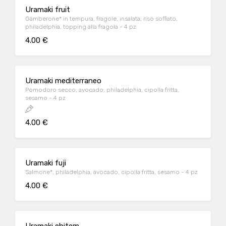
Uramaki fruit
Gamberone* in tempura, fragole, insalata, riso soffiato,
philadelphia, topping alla fragola - 4 pz
4.00 €
Uramaki mediterraneo
Pomodoro secco, avocado, philadelphia, cipolla fritta,
sesamo - 4 pz
4.00 €
Uramaki fuji
Salmone*, philadelphia, avocado, cipolla fritta, sesamo - 4 pz
4.00 €