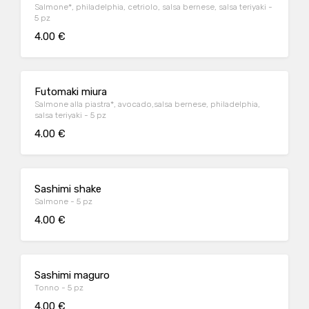
Salmone*, philadelphia, cetriolo, salsa bernese, salsa teriyaki -
5 pz
4.00 €
Futomaki miura
Salmone alla piastra*, avocado,salsa bernese, philadelphia,
salsa teriyaki - 5 pz
4.00 €
Sashimi shake
Salmone - 5 pz
4.00 €
Sashimi maguro
Tonno - 5 pz
4.00 €