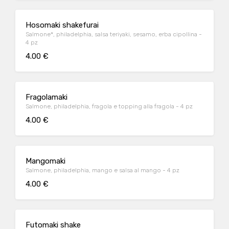
Hosomaki shakefurai
Salmone*, philadelphia, salsa teriyaki, sesamo, erba cipollina -
4 pz
4.00 €
Fragolamaki
Salmone, philadelphia, fragola e topping alla fragola - 4 pz
4.00 €
Mangomaki
Salmone, philadelphia, mango e salsa al mango - 4 pz
4.00 €
Futomaki shake