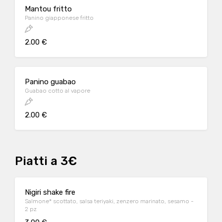
Mantou fritto
Panino giapponese fritto
2.00 €
Panino guabao
Guabao cotto al vapore
2.00 €
Piatti a 3€
Nigiri shake fire
Salmone* scottato, salsa teriyaki, zenzero marinato, sesamo -
2 pz