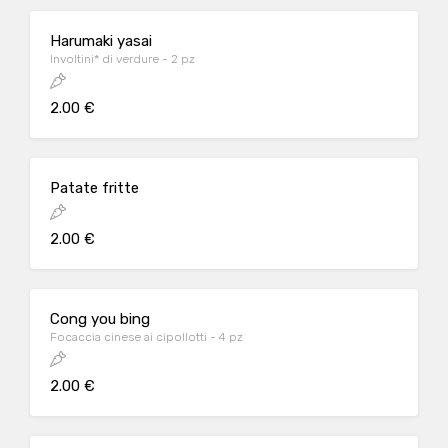
Harumaki yasai
Involtini* di verdure - 2 pz
2.00 €
Patate fritte
2.00 €
Cong you bing
Focaccia cinese ai cipollotti - 4 pz
2.00 €