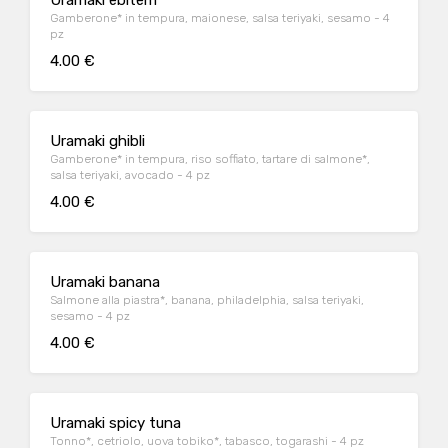
Uramaki ebitem
Gamberone* in tempura, maionese, salsa teriyaki, sesamo - 4
pz
4.00 €
Uramaki ghibli
Gamberone* in tempura, riso soffiato, tartare di salmone*,
salsa teriyaki, avocado - 4 pz
4.00 €
Uramaki banana
Salmone alla piastra*, banana, philadelphia, salsa teriyaki,
sesamo - 4 pz
4.00 €
Uramaki spicy tuna
Tonno*, cetriolo, uova tobiko*, tabasco, togarashi - 4 pz