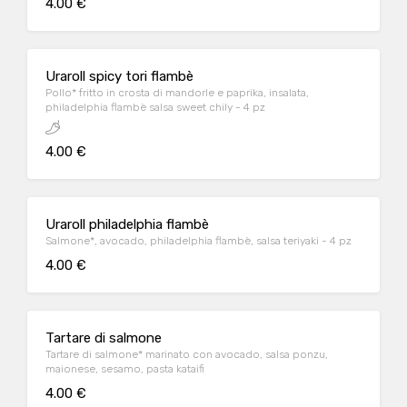
4.00 €
Uraroll spicy tori flambè
Pollo* fritto in crosta di mandorle e paprika, insalata,
philadelphia flambè salsa sweet chily - 4 pz
4.00 €
Uraroll philadelphia flambè
Salmone*, avocado, philadelphia flambè, salsa teriyaki - 4 pz
4.00 €
Tartare di salmone
Tartare di salmone* marinato con avocado, salsa ponzu,
maionese, sesamo, pasta kataifi
4.00 €