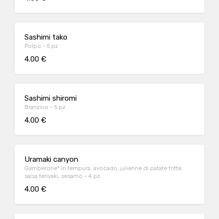
Sashimi tako
Polpo - 5 pz
4.00 €
Sashimi shiromi
Branzino - 5 pz
4.00 €
Uramaki canyon
Gamberone* in tempura, avocado, julienne di patate fritte,
salsa teriyaki, sesamo - 4 pz
4.00 €