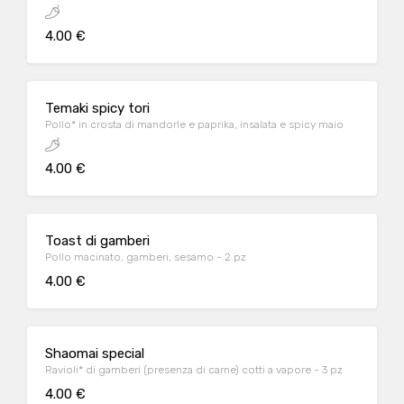
4.00 €
Temaki spicy tori
Pollo* in crosta di mandorle e paprika, insalata e spicy maio
4.00 €
Toast di gamberi
Pollo macinato, gamberi, sesamo - 2 pz
4.00 €
Shaomai special
Ravioli* di gamberi (presenza di carne) cotti a vapore - 3 pz
4.00 €