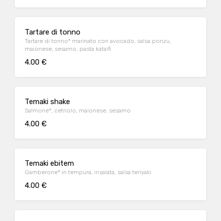
Tartare di tonno
Tartare di tonno* marinato con avocado, salsa ponzu,
maionese, sesamo, pasta kataifi
4.00 €
Temaki shake
Salmone*, cetriolo, maionese, sesamo
4.00 €
Temaki ebitem
Gamberone* in tempura, insalata, salsa teriyaki
4.00 €