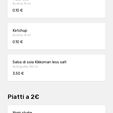
Bustina 15 ml
0.10 €
Ketchup
Bustina 15 ml
0.10 €
Salsa di soia Kikkoman less salt
Bottiglietta 150 ml
3.50 €
Piatti a 2€
Nigiri shake