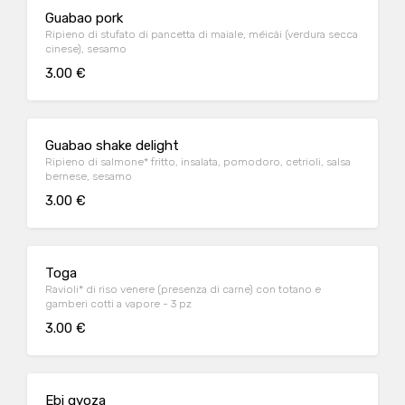
Guabao pork
Ripieno di stufato di pancetta di maiale, méicài (verdura secca
cinese), sesamo
3.00 €
Guabao shake delight
Ripieno di salmone* fritto, insalata, pomodoro, cetrioli, salsa
bernese, sesamo
3.00 €
Toga
Ravioli* di riso venere (presenza di carne) con totano e
gamberi cotti a vapore - 3 pz
3.00 €
Ebi gyoza