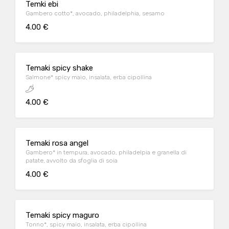
Temki ebi
Gambero cotto*, avocado, philadelphia, sesamo
4.00 €
Temaki spicy shake
Salmone* spicy maio, insalata, erba cipollina
4.00 €
Temaki rosa angel
Gambero* in tempura, avocado, philadelpia e granella di
patate, avvolto da sfoglia di soia
4.00 €
Temaki spicy maguro
Tonno*, spicy maio, insalata, erba cipollina