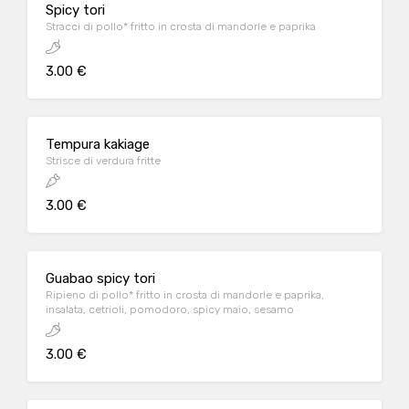
Spicy tori
Stracci di pollo* fritto in crosta di mandorle e paprika
3.00 €
Tempura kakiage
Strisce di verdura fritte
3.00 €
Guabao spicy tori
Ripieno di pollo* fritto in crosta di mandorle e paprika,
insalata, cetrioli, pomodoro, spicy maio, sesamo
3.00 €