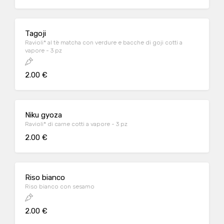
Tagoji
Ravioli* al tè matcha con verdure e bacche di goji cotti a
vapore - 3 pz
2.00 €
Niku gyoza
Ravioli* di carne cotti a vapore - 3 pz
2.00 €
Riso bianco
Riso bianco con sesamo
2.00 €