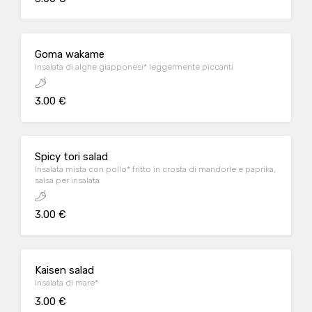
Goma wakame
Insalata di alghe giapponesi* leggermente piccanti
3.00 €
Spicy tori salad
Insalata mista con pollo* fritto in crosta di mandorle e paprika,
salsa per insalata
3.00 €
Kaisen salad
Insalata di mare*
3.00 €