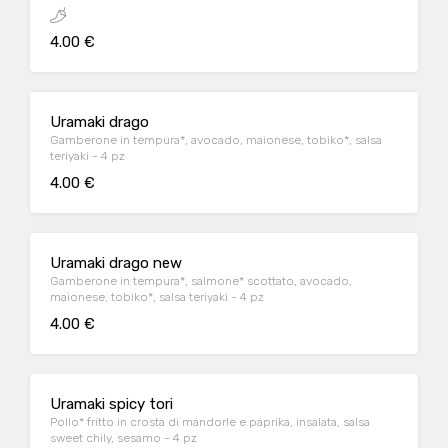
4.00 €
Uramaki drago
Gamberone in tempura*, avocado, maionese, tobiko*, salsa
teriyaki - 4 pz
4.00 €
Uramaki drago new
Gamberone in tempura*, salmone* scottato, avocado,
maionese, tobiko*, salsa teriyaki - 4 pz
4.00 €
Uramaki spicy tori
Pollo* fritto in crosta di mandorle e paprika, insalata, salsa
sweet chily, sesamo - 4 pz