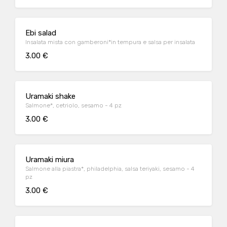
Ebi salad
Insalata mista con gamberoni*in tempura e salsa per insalata
3.00 €
Uramaki shake
Salmone*, cetriolo, sesamo - 4 pz
3.00 €
Uramaki miura
Salmone alla piastra*, philadelphia, salsa teriyaki, sesamo - 4
pz
3.00 €