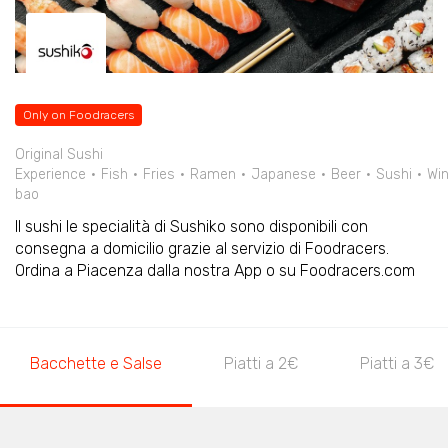
Only on Foodracers
Original Sushi
Experience
Fish
Fries
Ramen
Japanese
Beer
Sushi
Wi
bao
Il sushi le specialità di Sushiko sono disponibili con
consegna a domicilio grazie al servizio di Foodracers.
Ordina a Piacenza dalla nostra App o su Foodracers.com
Bacchette e Salse
Piatti a 2€
Piatti a 3€