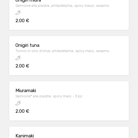
Onigiri miura
Salmone alla piastra, philadelphia, spicy mayo, sesamo
2.00 €
Onigiri tuna
Tonno in olio d’oliva, philadelphia, spicy maio, sesamo
2.00 €
Miuramaki
Salmone* alla piastra, spicy maio - 3 pz
2.00 €
Kanimaki