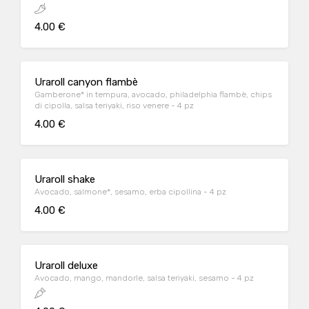
4.00 €
Uraroll canyon flambè
Gamberone* in tempura, avocado, philadelphia flambè, chips
di cipolla, salsa teriyaki, riso venere - 4 pz
4.00 €
Uraroll shake
Avocado, salmone*, sesamo, erba cipollina - 4 pz
4.00 €
Uraroll deluxe
Avocado, mango, mandorle, salsa teriyaki, sesamo - 4 pz