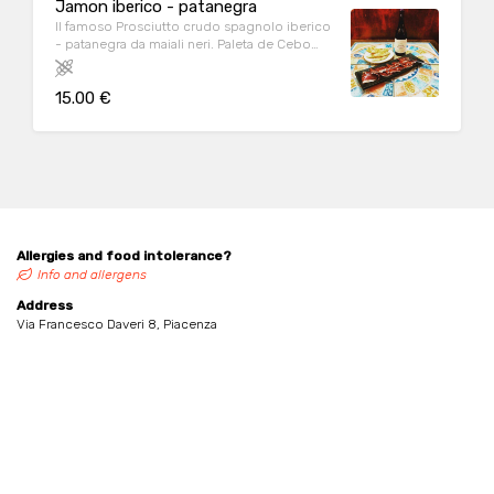
Jamon iberico - patanegra
Il famoso Prosciutto crudo spagnolo iberico
- patanegra da maiali neri. Paleta de Cebo
Iberica (Salamanca)
15.00 €
Allergies and food intolerance?
Info and allergens
Address
Via Francesco Daveri 8, Piacenza