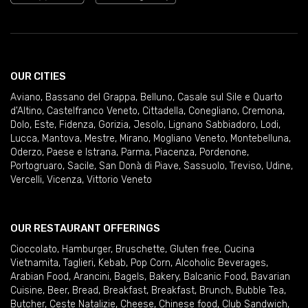
OUR CITIES
Aviano
,
Bassano del Grappa
,
Belluno
,
Casale sul Sile e Quarto
d'Altino
,
Castelfranco Veneto
,
Cittadella
,
Conegliano
,
Cremona
,
Dolo
,
Este
,
Fidenza
,
Gorizia
,
Jesolo
,
Lignano Sabbiadoro
,
Lodi
,
Lucca
,
Mantova
,
Mestre
,
Mirano
,
Mogliano Veneto
,
Montebelluna
,
Oderzo
,
Paese e Istrana
,
Parma
,
Piacenza
,
Pordenone
,
Portogruaro
,
Sacile
,
San Donà di Piave
,
Sassuolo
,
Treviso
,
Udine
,
Vercelli
,
Vicenza
,
Vittorio Veneto
OUR RESTAURANT OFFERINGS
Cioccolato
,
Hamburger
,
Bruschette
,
Gluten free
,
Cucina
Vietnamita
,
Taglieri
,
Kebab
,
Pop Corn
,
Alcoholic Beverages
,
Arabian Food
,
Arancini
,
Bagels
,
Bakery
,
Balcanic Food
,
Bavarian
Cuisine
,
Beer
,
Bread
,
Breakfast
,
Breakfast
,
Brunch
,
Bubble Tea
,
Butcher
,
Ceste Natalizie
,
Cheese
,
Chinese food
,
Club Sandwich
,