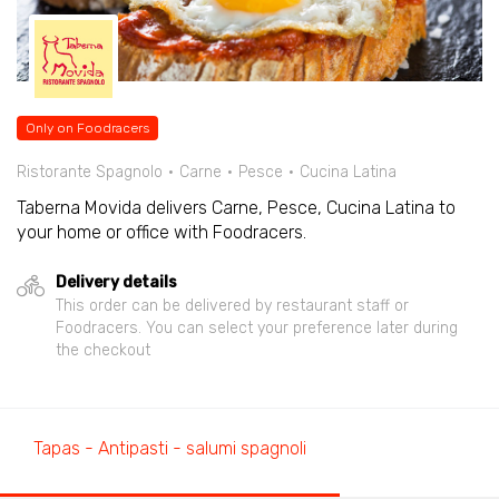
Only on Foodracers
Ristorante Spagnolo
Carne
Pesce
Cucina Latina
Taberna Movida delivers Carne, Pesce, Cucina Latina to
your home or office with Foodracers.
Delivery details
This order can be delivered by restaurant staff or
Foodracers. You can select your preference later during
the checkout
Tapas - Antipasti - salumi spagnoli