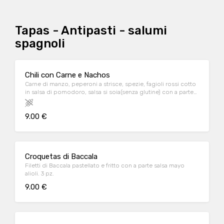
Tapas - Antipasti - salumi
spagnoli
Chili con Carne e Nachos
Carne di manzo, peperoni a strisce, spezie, fagioli rossi cotto
in salsa di pomodoro, salsa si soia(senza glutine) con a parte
nachos e salsa sour cream
9.00 €
Croquetas di Baccala
Filetti di Baccala pastellato e fritto con a parte salsa mayo
alioli. 3 pz.
9.00 €