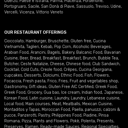
Oderzo
,
Paese e Istrana
,
Parma
,
Piacenza
,
Pordenone
,
Portogruaro
,
Sacile
,
San Donà di Piave
,
Sassuolo
,
Treviso
,
Udine
,
Vercelli
,
Vicenza
,
Vittorio Veneto
OUR RESTAURANT OFFERINGS
Cioccolato
,
Hamburger
,
Bruschette
,
Gluten free
,
Cucina
Vietnamita
,
Taglieri
,
Kebab
,
Pop Corn
,
Alcoholic Beverages
,
Arabian Food
,
Arancini
,
Bagels
,
Bakery
,
Balcanic Food
,
Bavarian
Cuisine
,
Beer
,
Bread
,
Breakfast
,
Breakfast
,
Brunch
,
Bubble Tea
,
Butcher
,
Ceste Natalizie
,
Cheese
,
Chinese food
,
Club Sandwich
,
Cocktail
,
Cold Cuts
,
Creole food
,
Crêpes
,
Cucina Georgiana
,
cupcakes
,
Desserts
,
Dolciumi
,
Ethnic Food
,
Fish
,
Flowers
,
Focaccia
,
Fresh pasta
,
Frico
,
Fries
,
Fruit and vegetables shop
,
Gastronomy
,
Gift ideas
,
Gluten Free AIC Certified
,
Greek Food
,
Greek Food
,
Grocery
,
Gua bao
,
Ice cream
,
Indian food
,
Japanese
,
Korean Food
,
Latin cuisine
,
Laundry
,
Laundry
,
Lebanese cuisine
,
Local food
,
Main courses
,
Meat
,
Meatballs
,
Mexican Cuisine
,
Montaditos y Tapas
,
Moroccan Food
,
Paella
,
panuozzi, calzoni &
pucce
,
Panzerotti
,
Pastry
,
Philippines Food
,
Piadine
,
Pinsa
Romana
,
Pizza
,
Plants and Flowers
,
Pokè
,
Polenta
,
Presents
,
Preserves
,
Ramen
,
Ready-made Sauces
,
Regional Specialties
,