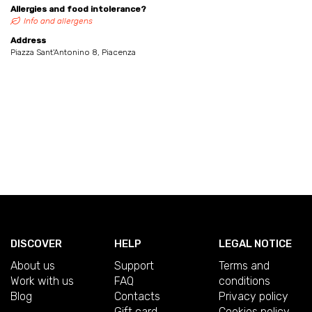
Allergies and food intolerance?
Info and allergens
Address
Piazza Sant'Antonino 8, Piacenza
DISCOVER
HELP
LEGAL NOTICE
About us
Support
Terms and
Work with us
FAQ
conditions
Blog
Contacts
Privacy policy
Gift card
Cookies policy