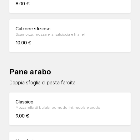
8.00 €
Calzone sfizioso
Scamorza, mozzarella, salsiccia e friarielli
10.00 €
Pane arabo
Doppia sfoglia di pasta farcita
Classico
Mozzarella di bufala, pomodorini, rucola e crudo
9.00 €