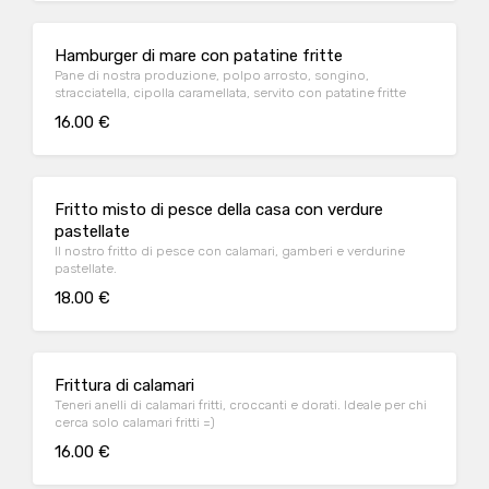
Hamburger di mare con patatine fritte
Pane di nostra produzione, polpo arrosto, songino,
stracciatella, cipolla caramellata, servito con patatine fritte
16.00 €
Fritto misto di pesce della casa con verdure
pastellate
Il nostro fritto di pesce con calamari, gamberi e verdurine
pastellate.
18.00 €
Frittura di calamari
Teneri anelli di calamari fritti, croccanti e dorati. Ideale per chi
cerca solo calamari fritti =)
16.00 €