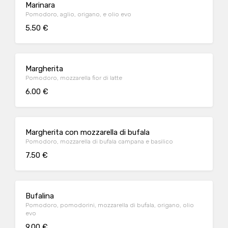
Marinara
Pomodoro, aglio, origano, e olio evo
5.50 €
Margherita
Pomodoro, mozzarella fior di latte
6.00 €
Margherita con mozzarella di bufala
Pomodoro, mozzarella di bufala campana e basilico
7.50 €
Bufalina
Pomodoro, pomodorini, mozzarella di bufala, origano, olio
evo
9.00 €