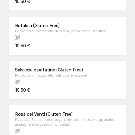
10.50 €
Bufalina (Gluten Free)
Pomodoro, mozzarella di bufala, pomodorini, basilico
10.50 €
Salsiccia e patatine (Gluten Free)
Pomodoro, mozzarella, salsiccia e patatine
10.50 €
Rosa dei Venti (Gluten Free)
Focaccia Bianca con lattuga, pomodorini, olive taggiasche,
acciughe e bocconcini di bufala