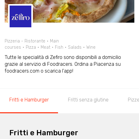
Pizzeria - Ristorante
Main
courses
Pizza
Meat
Fish
Salads
Wine
Tutte le specialità di Zefiro sono disponibili a domicilio
grazie al servizio di Foodracers. Ordina a Piacenza su
foodracers.com o scarica l'app!
Fritti e Hamburger
Fritti senza glutine
Pizz
Fritti e Hamburger