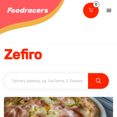
0
Zefiro