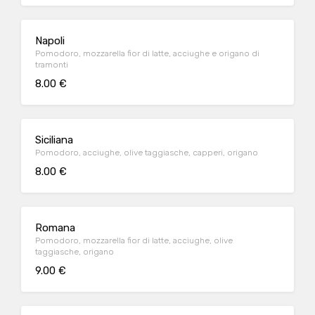
Napoli
Pomodoro, mozzarella fior di latte, acciughe e origano di
tramonti
8.00 €
Siciliana
Pomodoro, acciughe, olive taggiasche, capperi, origano
8.00 €
Romana
Pomodoro, mozzarella fior di latte, acciughe, olive
taggiasche, origano
9.00 €