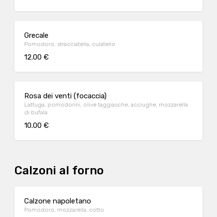
Grecale
Pomodoro, stracciatella, culatello
12.00 €
Rosa dei venti (focaccia)
Lattuga, pomodorini, olive taggiasche, acciughe, mozzarella
di bufala
10.00 €
Calzoni al forno
Calzone napoletano
Pomodoro, mozzarella, cotto