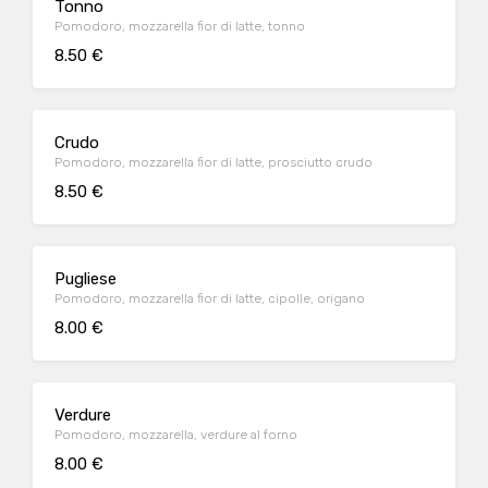
Tonno
Pomodoro, mozzarella fior di latte, tonno
8.50 €
Crudo
Pomodoro, mozzarella fior di latte, prosciutto crudo
8.50 €
Pugliese
Pomodoro, mozzarella fior di latte, cipolle, origano
8.00 €
Verdure
Pomodoro, mozzarella, verdure al forno
8.00 €