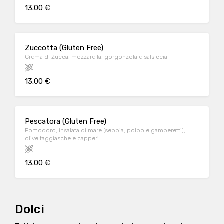
13.00 €
Zuccotta (Gluten Free)
Crema di Zucca, mozzarella, gorgonzola e salsiccia
13.00 €
Pescatora (Gluten Free)
Pomodoro, insalata di mare (seppia, polpo e gamberetti),
olive taggiasche e capperi
13.00 €
Dolci