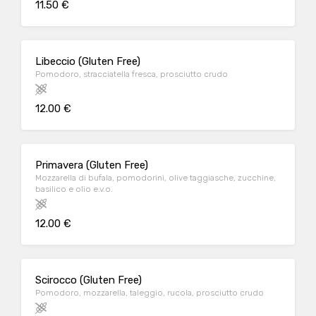
11.50 €
Libeccio (Gluten Free)
Pomodoro, stracciatella fresca, prosciutto crudo
12.00 €
Primavera (Gluten Free)
Mozzarella di bufala, pomodorini, olive taggiasche, zucchine,
basilico e olio e.v.o.
12.00 €
Scirocco (Gluten Free)
Pomodoro, mozzarella, taleggio, rucola, prosciutto crudo