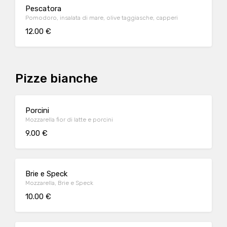
Pescatora
Pomodoro, insalata di mare, olive taggiasche, capperi
12.00 €
Pizze bianche
Porcini
Mozzarella fior di latte e porcini
9.00 €
Brie e Speck
Mozzarella, Brie e Speck
10.00 €