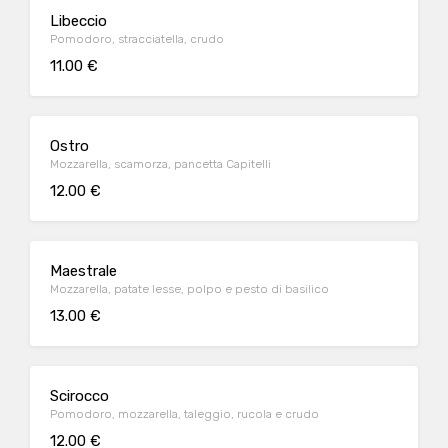
Libeccio
Pomodoro, stracciatella, crudo
11.00 €
Ostro
Mozzarella, scamorza, pancetta Capitelli
12.00 €
Maestrale
Mozzarella, patate lesse, polpo e pesto di basilico
13.00 €
Scirocco
Pomodoro, mozzarella, taleggio, rucola e crudo
12.00 €