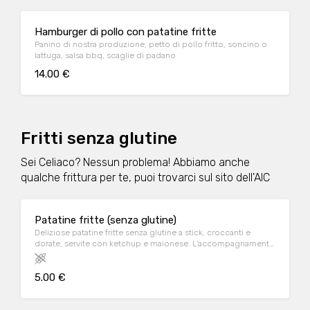
Hamburger di pollo con patatine fritte
Panino di nostra produzione, petto di pollo fritto, soncino o
lattuga, salsa bbq, scaglie di padano
14.00 €
Fritti senza glutine
Sei Celiaco? Nessun problema! Abbiamo anche
qualche frittura per te, puoi trovarci sul sito dell'AIC
Patatine fritte (senza glutine)
Deliziose patatine fritte senza glutine a stick, croccanti e
dorate, servite con ketchup e maionese. L'accompagnamento
ideale vicino alla tua pizza senza glutine.
5.00 €