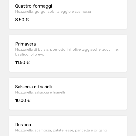
Quattro formaggi
Mozzarella, gorgonzola, taleggio e scamorza
8.50 €
Primavera
Mozzarella di bufala, pomodorini, olive taggiasche, zucchine,
basilico, olio evo
11.50 €
Salsiccia e friarielli
Mozzarella, salsiccia e friarielli
10.00 €
Rustica
Mozzarella, scamorza, patate lesse, pancetta e origano