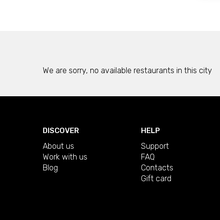
We are sorry, no available restaurants in this city
DISCOVER
HELP
About us
Support
Work with us
FAQ
Blog
Contacts
Gift card