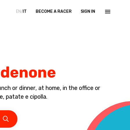
EN/
IT
BECOME A RACER
SIGN IN
ordenone
ch or dinner, at home, in the office or
, patate e cipolla.