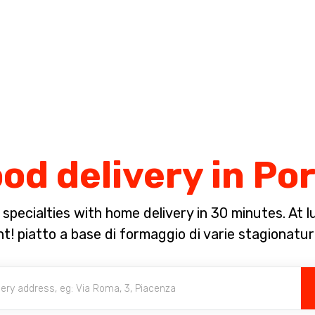
Complete the payment of the order in [missing %{deadline} value].
ood delivery in P
pecialties with home delivery in 30 minutes. At lun
 piatto a base di formaggio di varie stagionature