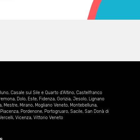
lluno
,
Casale sul Sile e Quarto d'Altino
,
Castelfranco
remona
,
Dolo
,
Este
,
Fidenza
,
Gorizia
,
Jesolo
,
Lignano
a
,
Mestre
,
Mirano
,
Mogliano Veneto
,
Montebelluna
,
,
Piacenza
,
Pordenone
,
Portogruaro
,
Sacile
,
San Donà di
Vercelli
,
Vicenza
,
Vittorio Veneto
S